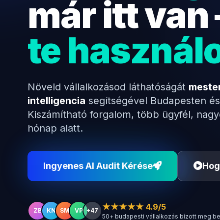
már itt van
te használ
Növeld vállalkozásod láthatóságát
meste
intelligencia
segítségével Budapesten és
Kiszámítható forgalom, több ügyfél, nag
hónap alatt.
Ingyenes AI Audit Kérése
Hog
★★★★★ 4.9/5
ZB
KN
SM
VP
+47
50+ budapesti vállalkozás bízott meg b