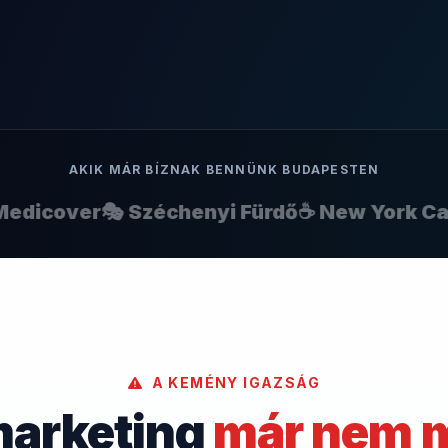
AKIK MÁR BÍZNAK BENNÜNK BUDAPESTEN
icover
🎭 Széchenyi Fürdő
☕ New York Café

A KEMÉNY IGAZSÁG
marketing
már nem 