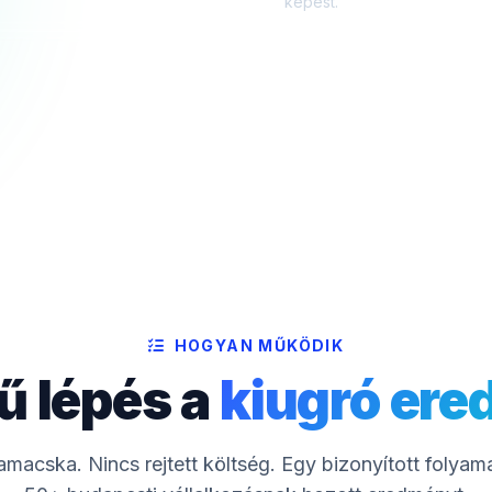
képest.
HOGYAN MŰKÖDIK
ű lépés a
kiugró er
macska. Nincs rejtett költség. Egy bizonyított folyam