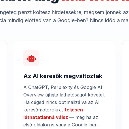
ngeteg pénzt költesz hirdetésekre, mégsem jönnek az
ia mindig előtted van a Google-ben? Nincs időd a ma
Az AI keresők megváltoztak
A ChatGPT, Perplexity és Google AI
Overview újfajta láthatóságot követel.
Ha céged nincs optimalizálva az AI
keresőmotorokra,
teljesen
láthatatlanná válsz
— még ha az
első oldalon is vagy a Google-ben.