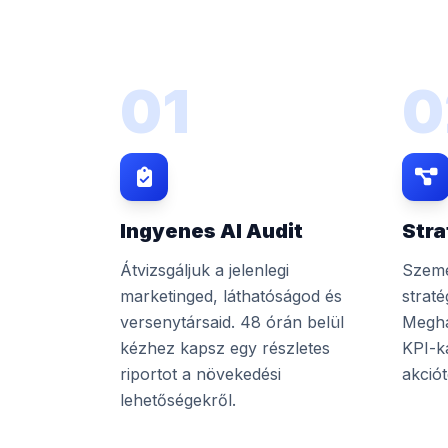
01
0
Ingyenes AI Audit
Stra
Átvizsgáljuk a jelenlegi
Szemé
marketinged, láthatóságod és
straté
versenytársaid. 48 órán belül
Megha
kézhez kapsz egy részletes
KPI-k
riportot a növekedési
akciót
lehetőségekről.