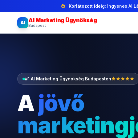
Korlátozott ideig:
Ingyenes AI Lá
AI Marketing Ügynökség
AI
Budapest
#1 AI Marketing Ügynökség Budapesten
★★★★★
A
jövő
marketingj