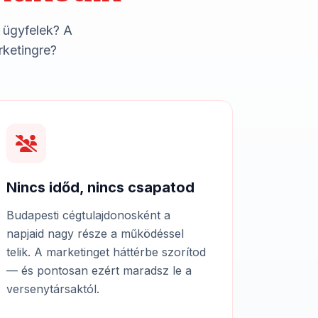
 ügyfelek? A
rketingre?
Nincs időd, nincs csapatod
Budapesti cégtulajdonosként a
napjaid nagy része a működéssel
telik. A marketinget háttérbe szorítod
— és pontosan ezért maradsz le a
versenytársaktól.