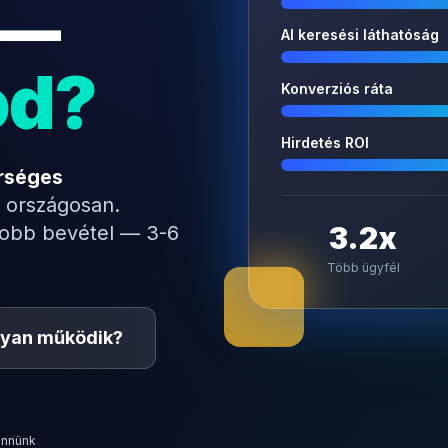
 —
AI keresési láthatóság
od?
Konverziós ráta
Hirdetés ROI
rséges
 országosan.
3.2x
yobb bevétel — 3-6
Több ügyfél
yan működik?
ennünk