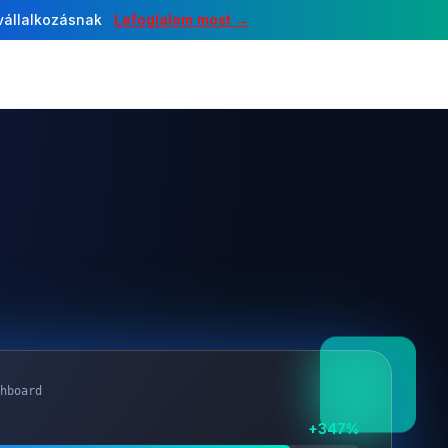
 vállalkozásnak
Lefoglalom most →
hboard
+347%