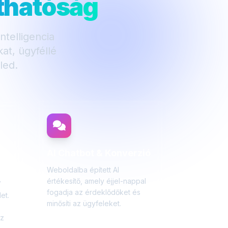
áthatóság
telligencia
at, ügyféllé
led.
AI Chatbot & Konverzió
s
Weboldalba épített AI
értékesítő, amely éjjel-nappal
7
fogadja az érdeklődőket és
et.
minősíti az ügyfeleket.
z