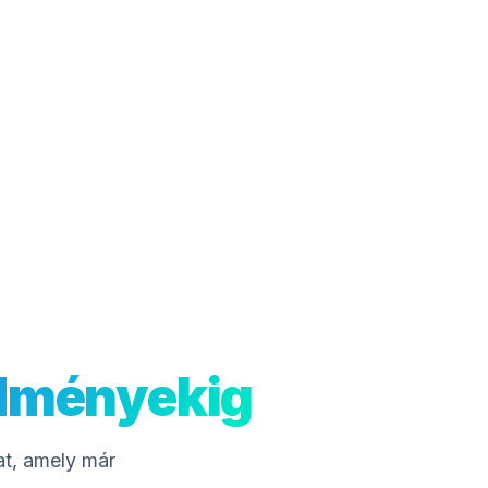
edményekig
at, amely már