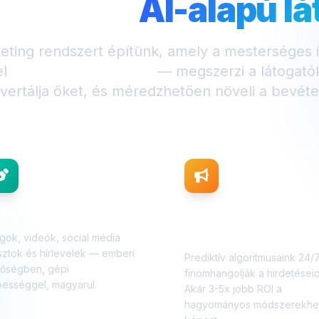
kozik az
AI-alapú l
eting rendszert építünk, amely a mesterséges in
el
24/7 dolgozik neked
— megszerzi a látogatók
vertálja őket, és méredzhetően növeli a bevéte
 Tartalomgyártás
AI
Hirdetésoptimalizálá
gok, videók, social média
ztok és hírlevelek — emberi
Prediktív algoritmusaink 24/
nőségben, gépi
finomhangolják a hirdetéseid
ességgel, magyarul.
Akár 3-5x jobb ROI a
hagyományos módszerekhe