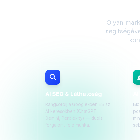
Bemutat
Olyan mark
segítségév
kon
AI SEO & Láthatóság
AI
Rangsorolj a Google-ben ÉS az
Blo
AI keresőkben (ChatGPT,
pos
Gemini, Perplexity) — dupla
mi
forgalom, fele munka.
seb