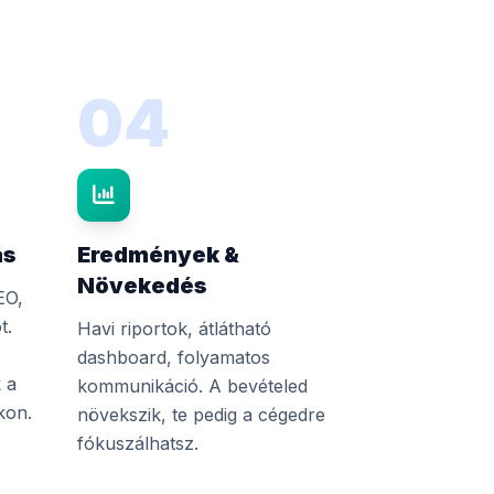
04
ás
Eredmények &
Növekedés
EO,
t.
Havi riportok, átlátható
dashboard, folyamatos
 a
kommunikáció. A bevételed
kon.
növekszik, te pedig a cégedre
fókuszálhatsz.