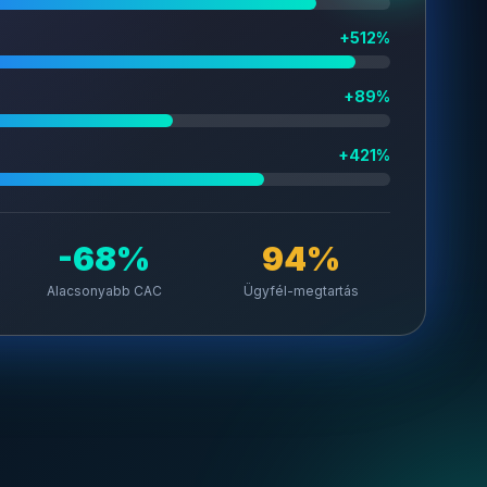
+512%
+89%
+421%
-68%
94%
Alacsonyabb CAC
Ügyfél-megtartás