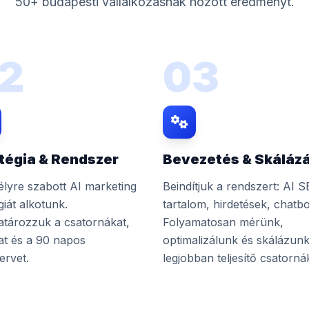
50+ budapesti vállalkozásnak hozott eredményt.
2
03
tégia & Rendszer
Bevezetés & Skáláz
lyre szabott AI marketing
Beindítjuk a rendszert: AI S
giát alkotunk.
tartalom, hirdetések, chatbo
tározzuk a csatornákat,
Folyamatosan mérünk,
at és a 90 napos
optimalizálunk és skálázunk
ervet.
legjobban teljesítő csatorná