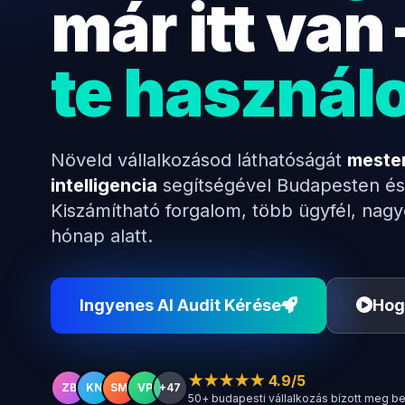
már itt van
te használ
Növeld vállalkozásod láthatóságát
meste
intelligencia
segítségével Budapesten és
Kiszámítható forgalom, több ügyfél, nag
hónap alatt.
Ingyenes AI Audit Kérése
Hog
★★★★★ 4.9/5
ZB
KN
SM
VP
+47
50+ budapesti vállalkozás bízott meg b