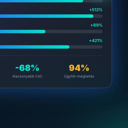
+512%
+89%
+421%
-68%
94%
Alacsonyabb CAC
Ügyfél-megtartás