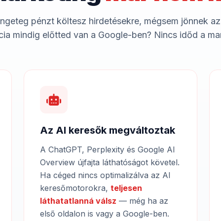
ngeteg pénzt költesz hirdetésekre, mégsem jönnek az
ia mindig előtted van a Google-ben? Nincs időd a ma
Az AI keresők megváltoztak
A ChatGPT, Perplexity és Google AI
Overview újfajta láthatóságot követel.
Ha céged nincs optimalizálva az AI
keresőmotorokra,
teljesen
láthatatlanná válsz
— még ha az
első oldalon is vagy a Google-ben.