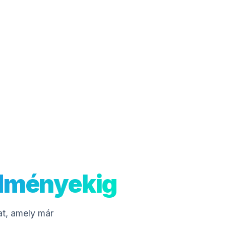
edményekig
at, amely már