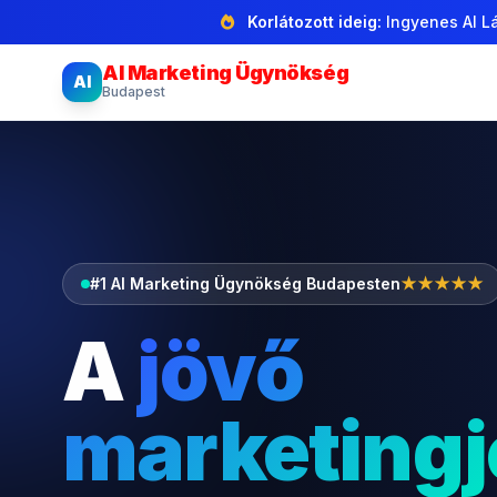
Korlátozott ideig:
Ingyenes AI Lá
AI Marketing Ügynökség
AI
Budapest
#1 AI Marketing Ügynökség Budapesten
★★★★★
A
jövő
marketingj