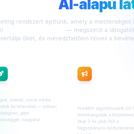
kozik az
AI-alapú l
eting rendszert építünk, amely a mesterséges in
el
24/7 dolgozik neked
— megszerzi a látogatók
vertálja őket, és méredzhetően növeli a bevéte
 Tartalomgyártás
AI
Hirdetésoptimalizálá
gok, videók, social média
ztok és hírlevelek — emberi
Prediktív algoritmusaink 24/
nőségben, gépi
finomhangolják a hirdetéseid
ességgel, magyarul.
Akár 3-5x jobb ROI a
hagyományos módszerekhe