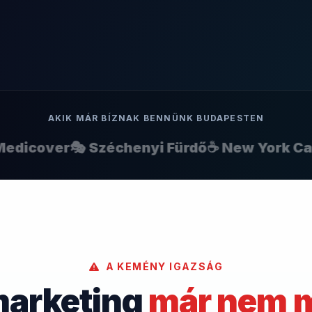
AKIK MÁR BÍZNAK BENNÜNK BUDAPESTEN
icover
🎭 Széchenyi Fürdő
☕ New York Café

A KEMÉNY IGAZSÁG
marketing
már nem 