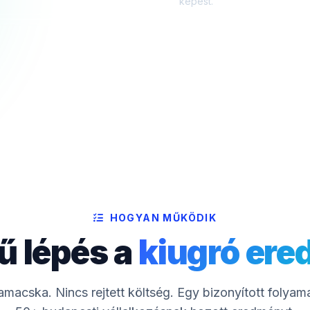
képest.
HOGYAN MŰKÖDIK
ű lépés a
kiugró er
macska. Nincs rejtett költség. Egy bizonyított folyam