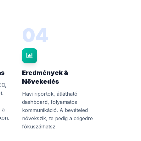
04
ás
Eredmények &
Növekedés
EO,
t.
Havi riportok, átlátható
dashboard, folyamatos
 a
kommunikáció. A bevételed
kon.
növekszik, te pedig a cégedre
fókuszálhatsz.