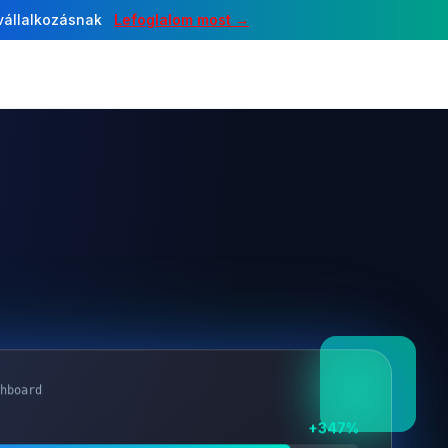
 vállalkozásnak
Lefoglalom most →
hboard
+347%