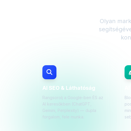
Bemutat
Olyan mark
segítségév
kon
AI SEO & Láthatóság
AI
Rangsorolj a Google-ben ÉS az
Blo
AI keresőkben (ChatGPT,
pos
Gemini, Perplexity) — dupla
mi
forgalom, fele munka.
seb