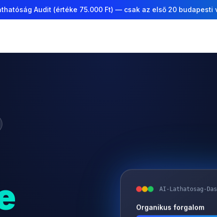
thatóság Audit (értéke 75.000 Ft) — csak az első 20 budapesti
e
AI-Lathatosag-Das
Organikus forgalom