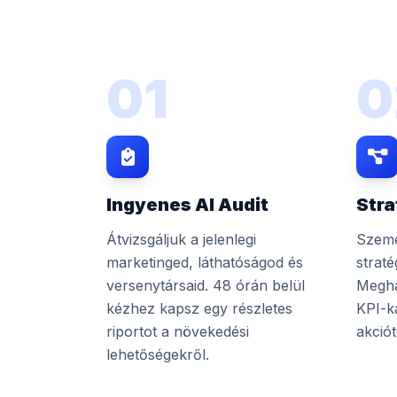
01
0
Ingyenes AI Audit
Stra
Átvizsgáljuk a jelenlegi
Szemé
marketinged, láthatóságod és
straté
versenytársaid. 48 órán belül
Megha
kézhez kapsz egy részletes
KPI-k
riportot a növekedési
akciót
lehetőségekről.