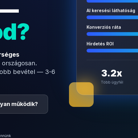
 —
AI keresési láthatóság
od?
Konverziós ráta
Hirdetés ROI
rséges
 országosan.
3.2x
yobb bevétel — 3-6
Több ügyfél
yan működik?
ennünk