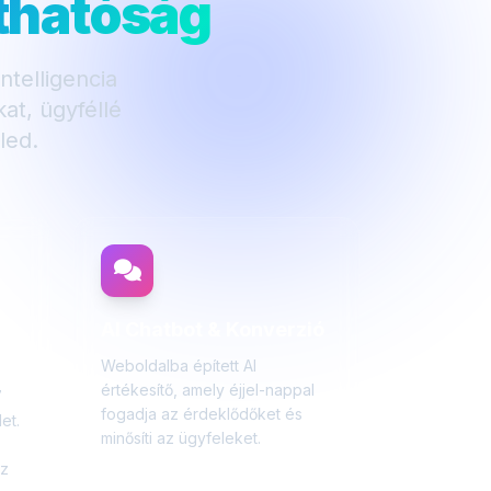
áthatóság
telligencia
at, ügyféllé
led.
AI Chatbot & Konverzió
s
Weboldalba épített AI
értékesítő, amely éjjel-nappal
7
fogadja az érdeklődőket és
et.
minősíti az ügyfeleket.
z