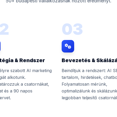
50+ budapesti vállalkozásnak hozott eredményt.
2
03
tégia & Rendszer
Bevezetés & Skáláz
lyre szabott AI marketing
Beindítjuk a rendszert: AI S
giát alkotunk.
tartalom, hirdetések, chatbo
tározzuk a csatornákat,
Folyamatosan mérünk,
at és a 90 napos
optimalizálunk és skálázunk
ervet.
legjobban teljesítő csatorná