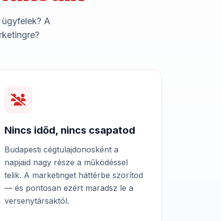
 ügyfelek? A
rketingre?
Nincs időd, nincs csapatod
Budapesti cégtulajdonosként a
napjaid nagy része a működéssel
telik. A marketinget háttérbe szorítod
— és pontosan ezért maradsz le a
versenytársaktól.