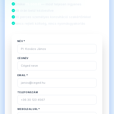
Értéke
75.000 Ft
— most teljesen ingyenes
48 órán belül kézbesítve
30 perces személyes konzultáció szakértőnkkel
Nincs rejtett költség, nincs nyomásgyakorlás
NÉV *
CÉGNÉV
EMAIL *
TELEFONSZÁM
WEBOLDAL URL *