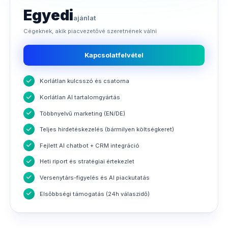
Egyedi
ajánlat
Cégeknek, akik piacvezetővé szeretnének válni
Kapcsolatfelvétel
Korlátlan kulcsszó és csatorna
Korlátlan AI tartalomgyártás
Többnyelvű marketing (EN/DE)
Teljes hirdetéskezelés (bármilyen költségkeret)
Fejlett AI chatbot + CRM integráció
Heti riport és stratégiai értekezlet
Versenytárs-figyelés és AI piackutatás
Elsőbbségi támogatás (24h válaszidő)