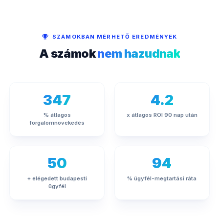
SZÁMOKBAN MÉRHETŐ EREDMÉNYEK
A számok
nem hazudnak
347
4.2
% átlagos
x átlagos ROI 90 nap után
forgalomnövekedés
50
94
+ elégedett budapesti
% ügyfél-megtartási ráta
ügyfél