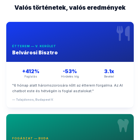
Valós történetek, valós eredmények
ÉTTEREM — V. KERÜLET
Belvárosi Bisztro
+412%
-53%
3.1x
Foglalás
Hirdetés ktg
Bevétel
"6 hónap alatt háromszorosára nőtt az étterem forgalma. Az AI
chatbot este és hétvégén is foglal asztalokat."
— Tulajdonos, Budapest V.
FOGÁSZAT — BUDA