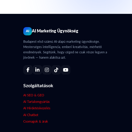
AI Marketing Ügynökség
AI
Budapest első számú AI-alapú marketing ügynöksége.
Mesterséges intelligencia, emberi kreativitás, mérhető
eredmények. Segítünk, hogy céged ne csak része legyen a
jövőnek — hanem alakítsa azt.
Szolgáltatások
AI SEO & GEO
AI Tartalomgyártás
AI Hirdetéskezelés
AI Chatbot
Csomagok & árak