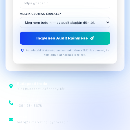
MELYIK CSOMAG ÉRDEKEL?
Ingyenes Audit Igénylése
Az adataid biztonságban vannak. Nem küldünk spam-et, és
nem adjuk át harmadik félnek.
Budapesti iroda
1051 Budapest, Széchenyi tér
Telefonszám
+36 1 234 5678
Email
hello@aimarketingugynokseg.hu