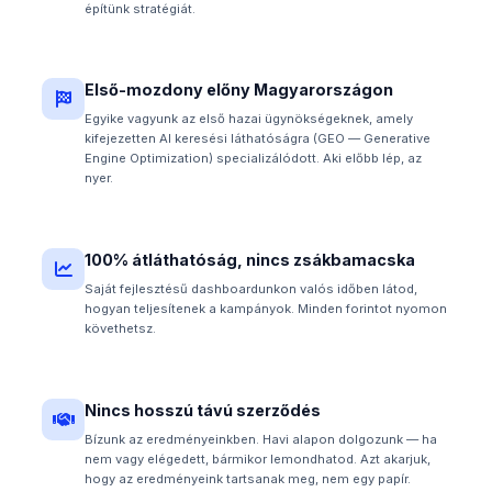
építünk stratégiát.
Első-mozdony előny Magyarországon
Egyike vagyunk az első hazai ügynökségeknek, amely
kifejezetten AI keresési láthatóságra (GEO — Generative
Engine Optimization) specializálódott. Aki előbb lép, az
nyer.
100% átláthatóság, nincs zsákbamacska
Saját fejlesztésű dashboardunkon valós időben látod,
hogyan teljesítenek a kampányok. Minden forintot nyomon
követhetsz.
Nincs hosszú távú szerződés
Bízunk az eredményeinkben. Havi alapon dolgozunk — ha
nem vagy elégedett, bármikor lemondhatod. Azt akarjuk,
hogy az eredményeink tartsanak meg, nem egy papír.