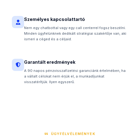
Személyes kapcsolattartó
Nem egy chatbottal vagy egy call centerrel fogsz beszélni.
Minden ügyfelünknek dedikált stratégiai szakértője van, aki
ismeri a céged és a céljaid.
Garantált eredmények
A 90 napos pénzvisszafizetési garanciánk értelmében, ha
a vállalt célokat nem érjük el, a munkadíjunkat
visszatérítjük. Ilyen egyszerű.
ÜGYFÉLVÉLEMÉNYEK