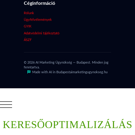
Céginformáció
Rólunk
Ügyfélvélemények
GYIK
Adatvédelmi tájékoztató
ÁSZF
© 2026 AI Marketing Ügynökség — Budapest. Minden jog
fenntartva.
Made with AI in Budapest
aimarketingugynokseg.hu
KERESŐOPTIMALIZÁLÁS