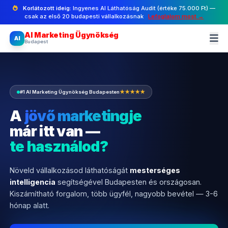
Korlátozott ideig:
Ingyenes AI Láthatóság Audit (értéke 75.000 Ft) —
csak az első 20 budapesti vállalkozásnak
Lefoglalom most →
AI Marketing Ügynökség
AI
Budapest
#1 AI Marketing Ügynökség Budapesten
★★★★★
A
jövő marketingje
már itt van —
te használod?
Növeld vállalkozásod láthatóságát
mesterséges
intelligencia
segítségével Budapesten és országosan.
Kiszámítható forgalom, több ügyfél, nagyobb bevétel — 3-6
hónap alatt.