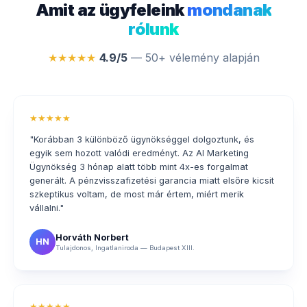
Amit az ügyfeleink
mondanak
rólunk
★★★★★
4.9/5
— 50+ vélemény alapján
★★★★★
"Korábban 3 különböző ügynökséggel dolgoztunk, és
egyik sem hozott valódi eredményt. Az AI Marketing
Ügynökség 3 hónap alatt több mint 4x-es forgalmat
generált. A pénzvisszafizetési garancia miatt elsőre kicsit
szkeptikus voltam, de most már értem, miért merik
vállalni."
Horváth Norbert
HN
Tulajdonos, Ingatlaniroda — Budapest XIII.
★★★★★