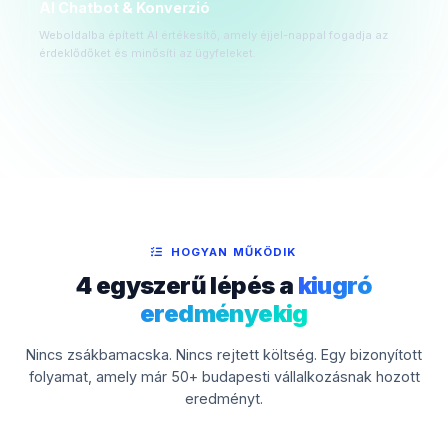
AI Chatbot & Konverzió
Weboldalba épített AI értékesítő, amely éjjel-nappal fogadja az
érdeklődőket és minősíti az ügyfeleket.
HOGYAN MŰKÖDIK
4 egyszerű lépés a
kiugró
eredményekig
Nincs zsákbamacska. Nincs rejtett költség. Egy bizonyított
folyamat, amely már 50+ budapesti vállalkozásnak hozott
eredményt.