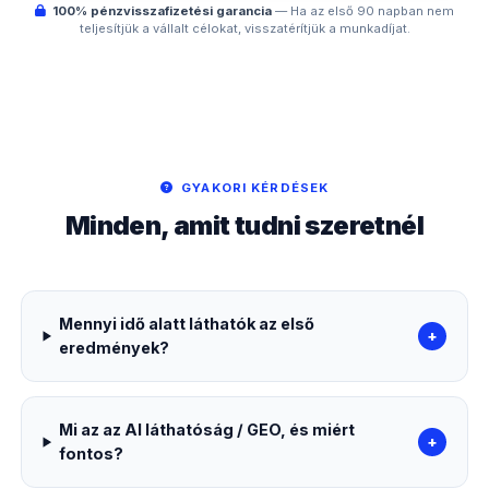
100% pénzvisszafizetési garancia
— Ha az első 90 napban nem
teljesítjük a vállalt célokat, visszatérítjük a munkadíjat.
GYAKORI KÉRDÉSEK
Minden, amit tudni szeretnél
Mennyi idő alatt láthatók az első
+
eredmények?
Mi az az AI láthatóság / GEO, és miért
+
fontos?