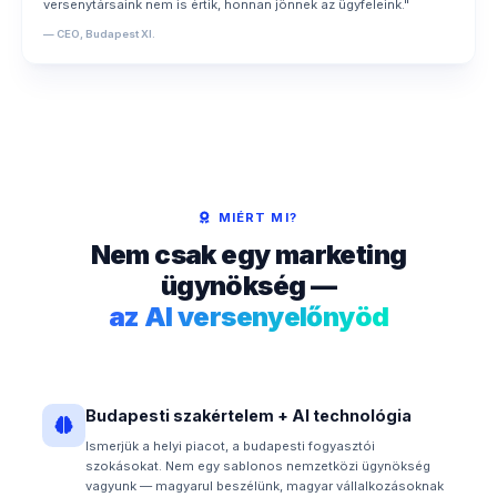
versenytársaink nem is értik, honnan jönnek az ügyfeleink."
— CEO, Budapest XI.
MIÉRT MI?
Nem csak egy marketing
ügynökség —
az AI versenyelőnyöd
Budapesti szakértelem + AI technológia
Ismerjük a helyi piacot, a budapesti fogyasztói
szokásokat. Nem egy sablonos nemzetközi ügynökség
vagyunk — magyarul beszélünk, magyar vállalkozásoknak