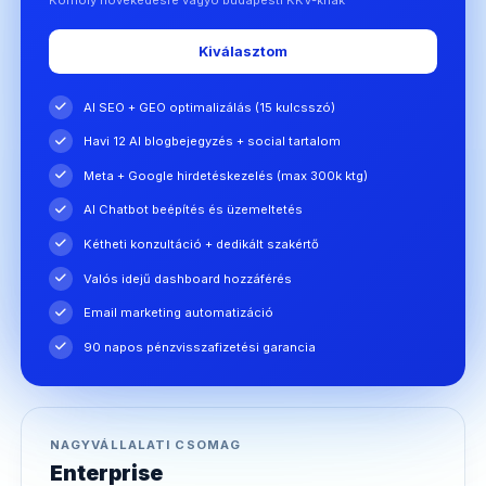
Kiválasztom
AI SEO + GEO optimalizálás (15 kulcsszó)
Havi 12 AI blogbejegyzés + social tartalom
Meta + Google hirdetéskezelés (max 300k ktg)
AI Chatbot beépítés és üzemeltetés
Kétheti konzultáció + dedikált szakértő
Valós idejű dashboard hozzáférés
Email marketing automatizáció
90 napos pénzvisszafizetési garancia
NAGYVÁLLALATI CSOMAG
Enterprise