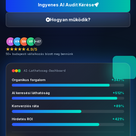
Ingyenes AI Audit Kérése
Hogyan működik?
ZB
KN
SM
VP
+47
★★★★★ 4.9/5
50+ budapesti vállalkozás bízott meg bennünk
AI-Lathatosag-Dashboard
Organikus forgalom
+347%
AI keresési láthatóság
+512%
Konverziós ráta
+89%
Hirdetés ROI
+421%