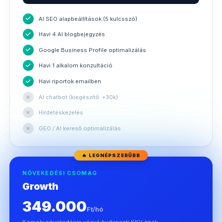
AI SEO alapbeállítások (5 kulcsszó)
Havi 4 AI blogbejegyzés
Google Business Profile optimalizálás
Havi 1 alkalom konzultáció
Havi riportok emailben
✕
AI chatbot (kiegészítő: +30k)
✕
Hirdetéskezelés
✕
GEO / AI kereső optimalizálás
🔥 LEGNÉPSZERŰBB
NÖVEKEDÉSI CSOMAG
Growth
349.000
Ft/hó
Komoly növekedésre vágyó budapesti KKV-knak