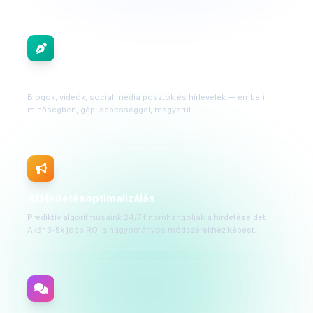
AI Tartalomgyártás
Blogok, videók, social média posztok és hírlevelek — emberi
minőségben, gépi sebességgel, magyarul.
AI Hirdetésoptimalizálás
Prediktív algoritmusaink 24/7 finomhangolják a hirdetéseidet.
Akár 3-5x jobb ROI a hagyományos módszerekhez képest.