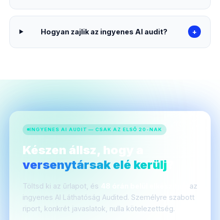
Hogyan zajlik az ingyenes AI audit?
+
INGYENES AI AUDIT — CSAK AZ ELSŐ 20-NAK
Készen állsz, hogy a
versenytársak elé kerülj
?
Töltsd ki az űrlapot, és
48 órán belül elkészítjük
az
ingyenes AI Láthatóság Audited. Személyre szabott
riport, konkrét javaslatok, nulla kötelezettség.