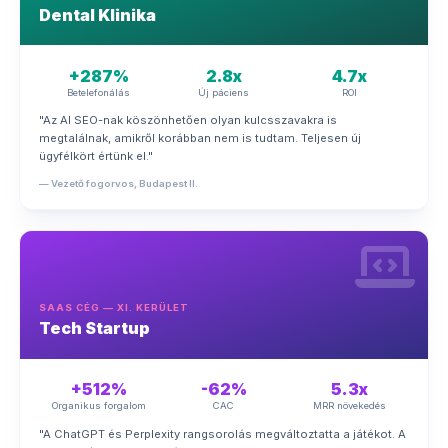
Dental Klinika
+287%
2.8x
4.7x
Betelefonálás
Új páciens
ROI
"Az AI SEO-nak köszönhetően olyan kulcsszavakra is
megtalálnak, amikről korábban nem is tudtam. Teljesen új
ügyfélkört értünk el."
— Vezető fogorvos, Budapest II.
SAAS CÉG — XI. KERÜLET
Tech Startup
+512%
-62%
5.3x
Organikus forgalom
CAC
MRR növekedés
"A ChatGPT és Perplexity rangsorolás megváltoztatta a játékot. A