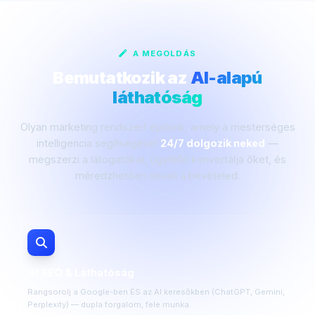
A MEGOLDÁS
Bemutatkozik az
AI-alapú
láthatóság
Olyan marketing rendszert építünk, amely a mesterséges
intelligencia segítségével
24/7 dolgozik neked
—
megszerzi a látogatókat, ügyféllé konvertálja őket, és
méredzhetően növeli a bevételed.
AI SEO & Láthatóság
Rangsorolj a Google-ben ÉS az AI keresőkben (ChatGPT, Gemini,
Perplexity) — dupla forgalom, fele munka.