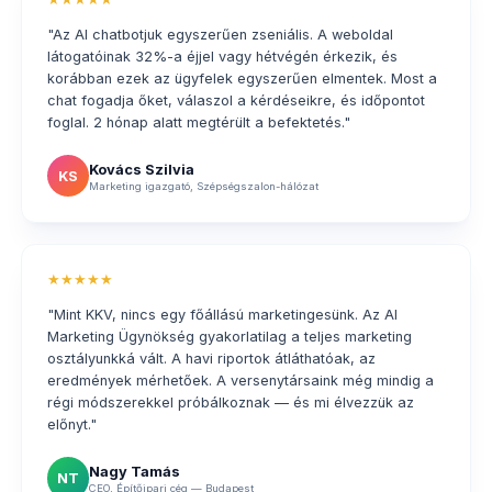
"Az AI chatbotjuk egyszerűen zseniális. A weboldal
látogatóinak 32%-a éjjel vagy hétvégén érkezik, és
korábban ezek az ügyfelek egyszerűen elmentek. Most a
chat fogadja őket, válaszol a kérdéseikre, és időpontot
foglal. 2 hónap alatt megtérült a befektetés."
Kovács Szilvia
KS
Marketing igazgató, Szépségszalon-hálózat
★★★★★
"Mint KKV, nincs egy főállású marketingesünk. Az AI
Marketing Ügynökség gyakorlatilag a teljes marketing
osztályunkká vált. A havi riportok átláthatóak, az
eredmények mérhetőek. A versenytársaink még mindig a
régi módszerekkel próbálkoznak — és mi élvezzük az
előnyt."
Nagy Tamás
NT
CEO, Építőipari cég — Budapest