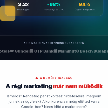
3.2x
-68%
94%
Több ügyfél
Alacsonyabb CAC
Ügyfél-megtartás
AKIK MÁR BÍZNAK BENNÜNK BUDAPESTEN
tels
🍽️ Gundel
🏢 OTP Bank
🛍️ Mammut
⚙️ Bosch Budape
A KEMÉNY IGAZSÁG
A régi marketing
már nem működik
Ismerős? Rengeteg pénzt költesz hirdetésekre, mégsem
jönnek az ügyfelek? A konkurencia mindig előtted van a
Google-ben? Nincs időd a marketingre?