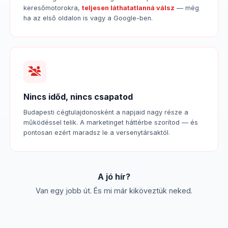
keresőmotorokra,
teljesen láthatatlanná válsz
— még
ha az első oldalon is vagy a Google-ben.
Nincs időd, nincs csapatod
Budapesti cégtulajdonosként a napjaid nagy része a
működéssel telik. A marketinget háttérbe szorítod — és
pontosan ezért maradsz le a versenytársaktól.
A jó hír?
Van egy jobb út. És mi már kiköveztük neked.