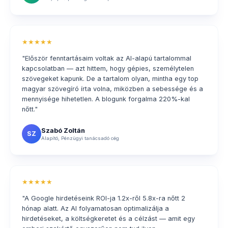
★★★★★
"Először fenntartásaim voltak az AI-alapú tartalommal
kapcsolatban — azt hittem, hogy gépies, személytelen
szövegeket kapunk. De a tartalom olyan, mintha egy top
magyar szövegíró írta volna, miközben a sebessége és a
mennyisége hihetetlen. A blogunk forgalma 220%-kal
nőtt."
Szabó Zoltán
SZ
Alapító, Pénzügyi tanácsadó cég
★★★★★
"A Google hirdetéseink ROI-ja 1.2x-ről 5.8x-ra nőtt 2
hónap alatt. Az AI folyamatosan optimalizálja a
hirdetéseket, a költségkeretet és a célzást — amit egy