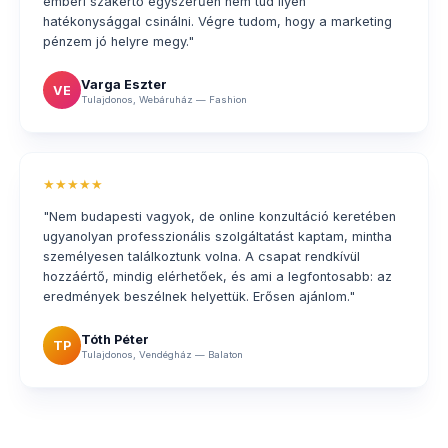
emberi szakértő egyszerűen nem tud ilyen
hatékonysággal csinálni. Végre tudom, hogy a marketing
pénzem jó helyre megy."
Varga Eszter
VE
Tulajdonos, Webáruház — Fashion
★★★★★
"Nem budapesti vagyok, de online konzultáció keretében
ugyanolyan professzionális szolgáltatást kaptam, mintha
személyesen találkoztunk volna. A csapat rendkívül
hozzáértő, mindig elérhetőek, és ami a legfontosabb: az
eredmények beszélnek helyettük. Erősen ajánlom."
Tóth Péter
TP
Tulajdonos, Vendégház — Balaton