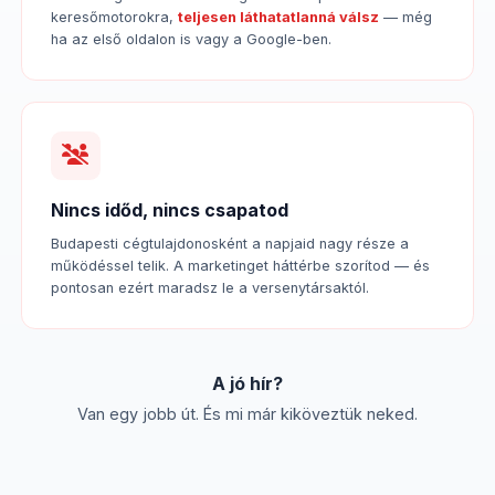
keresőmotorokra,
teljesen láthatatlanná válsz
— még
ha az első oldalon is vagy a Google-ben.
Nincs időd, nincs csapatod
Budapesti cégtulajdonosként a napjaid nagy része a
működéssel telik. A marketinget háttérbe szorítod — és
pontosan ezért maradsz le a versenytársaktól.
A jó hír?
Van egy jobb út. És mi már kiköveztük neked.