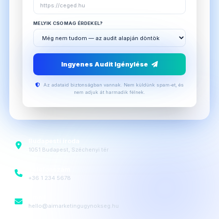
MELYIK CSOMAG ÉRDEKEL?
Ingyenes Audit Igénylése
Az adataid biztonságban vannak. Nem küldünk spam-et, és
nem adjuk át harmadik félnek.
Budapesti iroda
1051 Budapest, Széchenyi tér
Telefonszám
+36 1 234 5678
Email
hello@aimarketingugynokseg.hu