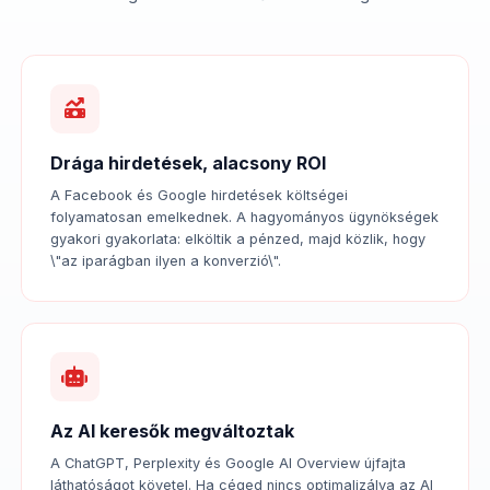
Drága hirdetések, alacsony ROI
A Facebook és Google hirdetések költségei
folyamatosan emelkednek. A hagyományos ügynökségek
gyakori gyakorlata: elköltik a pénzed, majd közlik, hogy
\"az iparágban ilyen a konverzió\".
Az AI keresők megváltoztak
A ChatGPT, Perplexity és Google AI Overview újfajta
láthatóságot követel. Ha céged nincs optimalizálva az AI