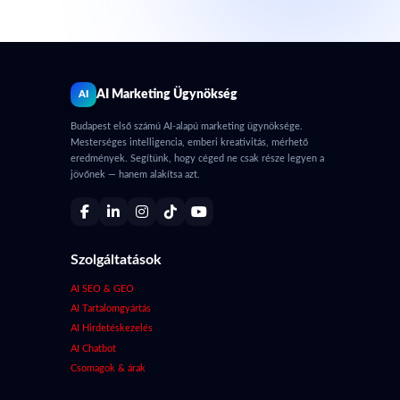
AI Marketing Ügynökség
AI
Budapest első számú AI-alapú marketing ügynöksége.
Mesterséges intelligencia, emberi kreativitás, mérhető
eredmények. Segítünk, hogy céged ne csak része legyen a
jövőnek — hanem alakítsa azt.
Szolgáltatások
AI SEO & GEO
AI Tartalomgyártás
AI Hirdetéskezelés
AI Chatbot
Csomagok & árak