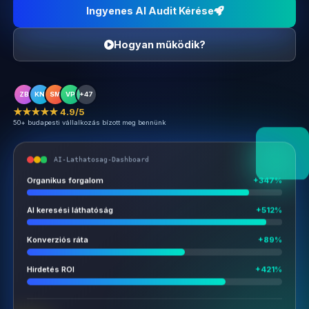
Ingyenes AI Audit Kérése
Hogyan működik?
ZB
KN
SM
VP
+47
★★★★★ 4.9/5
50+ budapesti vállalkozás bízott meg bennünk
AI-Lathatosag-Dashboard
Organikus forgalom
+347%
AI keresési láthatóság
+512%
Konverziós ráta
+89%
Hirdetés ROI
+421%