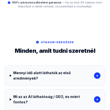
100% pénzvisszafizetési garancia
— Ha az első 90 napban nem
teljesítjük a vállalt célokat, visszatérítjük a munkadíjat.
GYAKORI KÉRDÉSEK
Minden, amit tudni szeretnél
Mennyi idő alatt láthatók az első
+
eredmények?
Mi az az AI láthatóság / GEO, és miért
+
fontos?