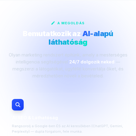
A MEGOLDÁS
Bemutatkozik az
AI-alapú
láthatóság
Olyan marketing rendszert építünk, amely a mesterséges
intelligencia segítségével
24/7 dolgozik neked
—
megszerzi a látogatókat, ügyféllé konvertálja őket, és
méredzhetően növeli a bevételed.
AI SEO & Láthatóság
Rangsorolj a Google-ben ÉS az AI keresőkben (ChatGPT, Gemini,
Perplexity) — dupla forgalom, fele munka.