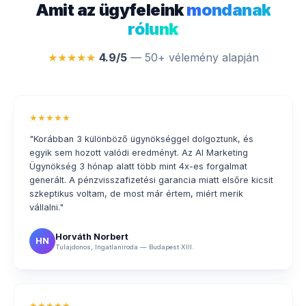
Amit az ügyfeleink
mondanak
rólunk
★★★★★
4.9/5
— 50+ vélemény alapján
★★★★★
"Korábban 3 különböző ügynökséggel dolgoztunk, és
egyik sem hozott valódi eredményt. Az AI Marketing
Ügynökség 3 hónap alatt több mint 4x-es forgalmat
generált. A pénzvisszafizetési garancia miatt elsőre kicsit
szkeptikus voltam, de most már értem, miért merik
vállalni."
Horváth Norbert
HN
Tulajdonos, Ingatlaniroda — Budapest XIII.
★★★★★