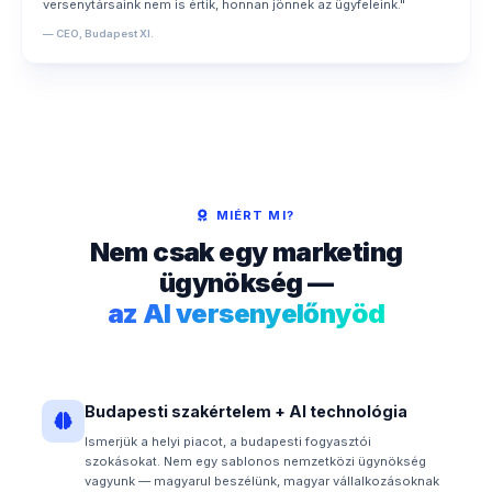
versenytársaink nem is értik, honnan jönnek az ügyfeleink."
— CEO, Budapest XI.
MIÉRT MI?
Nem csak egy marketing
ügynökség —
az AI versenyelőnyöd
Budapesti szakértelem + AI technológia
Ismerjük a helyi piacot, a budapesti fogyasztói
szokásokat. Nem egy sablonos nemzetközi ügynökség
vagyunk — magyarul beszélünk, magyar vállalkozásoknak