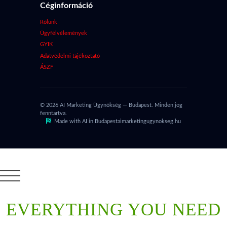
Céginformáció
Rólunk
Ügyfélvélemények
GYIK
Adatvédelmi tájékoztató
ÁSZF
© 2026 AI Marketing Ügynökség — Budapest. Minden jog
fenntartva.
Made with AI in Budapest
aimarketingugynokseg.hu
EVERYTHING YOU NEED