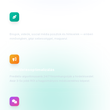
AI Tartalomgyártás
Blogok, videók, social média posztok és hírlevelek — emberi
minőségben, gépi sebességgel, magyarul.
AI Hirdetésoptimalizálás
Prediktív algoritmusaink 24/7 finomhangolják a hirdetéseidet.
Akár 3-5x jobb ROI a hagyományos módszerekhez képest.