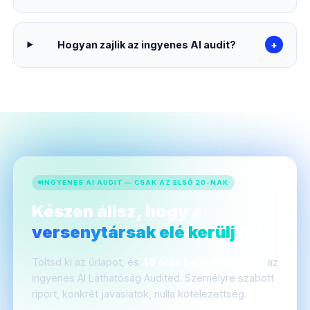
Hogyan zajlik az ingyenes AI audit?
+
INGYENES AI AUDIT — CSAK AZ ELSŐ 20-NAK
Készen állsz, hogy a
versenytársak elé kerülj
?
Töltsd ki az űrlapot, és
48 órán belül elkészítjük
az
ingyenes AI Láthatóság Audited. Személyre szabott
riport, konkrét javaslatok, nulla kötelezettség.