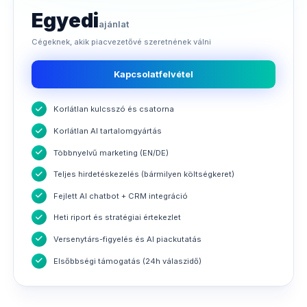
Egyedi
ajánlat
Cégeknek, akik piacvezetővé szeretnének válni
Kapcsolatfelvétel
Korlátlan kulcsszó és csatorna
Korlátlan AI tartalomgyártás
Többnyelvű marketing (EN/DE)
Teljes hirdetéskezelés (bármilyen költségkeret)
Fejlett AI chatbot + CRM integráció
Heti riport és stratégiai értekezlet
Versenytárs-figyelés és AI piackutatás
Elsőbbségi támogatás (24h válaszidő)