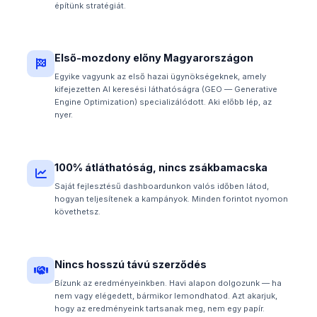
építünk stratégiát.
Első-mozdony előny Magyarországon
Egyike vagyunk az első hazai ügynökségeknek, amely
kifejezetten AI keresési láthatóságra (GEO — Generative
Engine Optimization) specializálódott. Aki előbb lép, az
nyer.
100% átláthatóság, nincs zsákbamacska
Saját fejlesztésű dashboardunkon valós időben látod,
hogyan teljesítenek a kampányok. Minden forintot nyomon
követhetsz.
Nincs hosszú távú szerződés
Bízunk az eredményeinkben. Havi alapon dolgozunk — ha
nem vagy elégedett, bármikor lemondhatod. Azt akarjuk,
hogy az eredményeink tartsanak meg, nem egy papír.