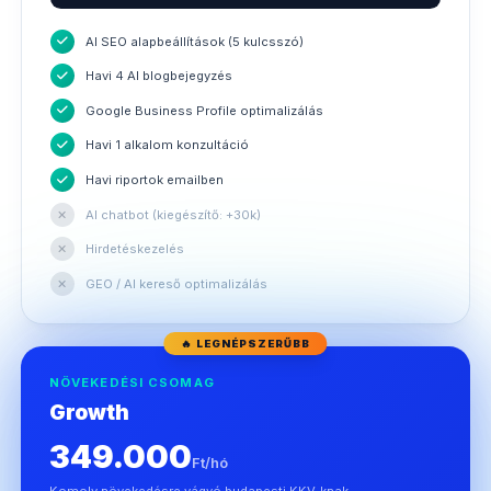
AI SEO alapbeállítások (5 kulcsszó)
Havi 4 AI blogbejegyzés
Google Business Profile optimalizálás
Havi 1 alkalom konzultáció
Havi riportok emailben
✕
AI chatbot (kiegészítő: +30k)
✕
Hirdetéskezelés
✕
GEO / AI kereső optimalizálás
🔥 LEGNÉPSZERŰBB
NÖVEKEDÉSI CSOMAG
Growth
349.000
Ft/hó
Komoly növekedésre vágyó budapesti KKV-knak