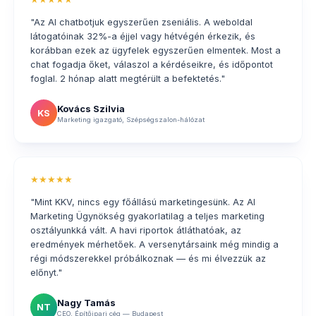
"Az AI chatbotjuk egyszerűen zseniális. A weboldal
látogatóinak 32%-a éjjel vagy hétvégén érkezik, és
korábban ezek az ügyfelek egyszerűen elmentek. Most a
chat fogadja őket, válaszol a kérdéseikre, és időpontot
foglal. 2 hónap alatt megtérült a befektetés."
Kovács Szilvia
KS
Marketing igazgató, Szépségszalon-hálózat
★★★★★
"Mint KKV, nincs egy főállású marketingesünk. Az AI
Marketing Ügynökség gyakorlatilag a teljes marketing
osztályunkká vált. A havi riportok átláthatóak, az
eredmények mérhetőek. A versenytársaink még mindig a
régi módszerekkel próbálkoznak — és mi élvezzük az
előnyt."
Nagy Tamás
NT
CEO, Építőipari cég — Budapest