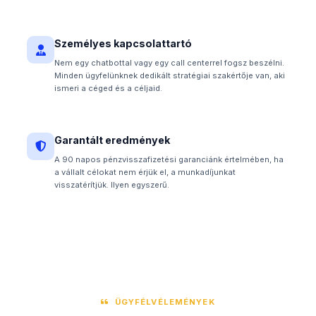
Személyes kapcsolattartó
Nem egy chatbottal vagy egy call centerrel fogsz beszélni.
Minden ügyfelünknek dedikált stratégiai szakértője van, aki
ismeri a céged és a céljaid.
Garantált eredmények
A 90 napos pénzvisszafizetési garanciánk értelmében, ha
a vállalt célokat nem érjük el, a munkadíjunkat
visszatérítjük. Ilyen egyszerű.
ÜGYFÉLVÉLEMÉNYEK