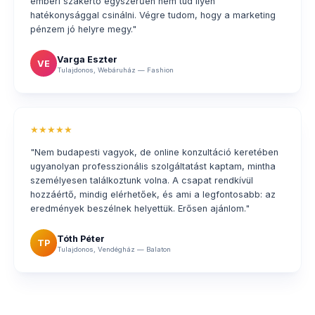
emberi szakértő egyszerűen nem tud ilyen
hatékonysággal csinálni. Végre tudom, hogy a marketing
pénzem jó helyre megy."
Varga Eszter
VE
Tulajdonos, Webáruház — Fashion
★★★★★
"Nem budapesti vagyok, de online konzultáció keretében
ugyanolyan professzionális szolgáltatást kaptam, mintha
személyesen találkoztunk volna. A csapat rendkívül
hozzáértő, mindig elérhetőek, és ami a legfontosabb: az
eredmények beszélnek helyettük. Erősen ajánlom."
Tóth Péter
TP
Tulajdonos, Vendégház — Balaton