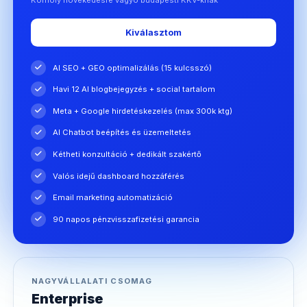
Kiválasztom
AI SEO + GEO optimalizálás (15 kulcsszó)
Havi 12 AI blogbejegyzés + social tartalom
Meta + Google hirdetéskezelés (max 300k ktg)
AI Chatbot beépítés és üzemeltetés
Kétheti konzultáció + dedikált szakértő
Valós idejű dashboard hozzáférés
Email marketing automatizáció
90 napos pénzvisszafizetési garancia
NAGYVÁLLALATI CSOMAG
Enterprise