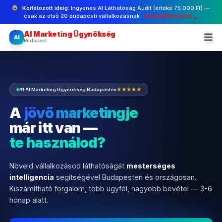
Korlátozott ideig:
Ingyenes AI Láthatóság Audit (értéke 75.000 Ft) —
csak az első 20 budapesti vállalkozásnak
Lefoglalom most →
AI Marketing Ügynökség
AI
Budapest
#1 AI Marketing Ügynökség Budapesten
★★★★★
A
jövő marketingje
már itt van —
te használod?
Növeld vállalkozásod láthatóságát
mesterséges
intelligencia
segítségével Budapesten és országosan.
Kiszámítható forgalom, több ügyfél, nagyobb bevétel — 3-6
hónap alatt.