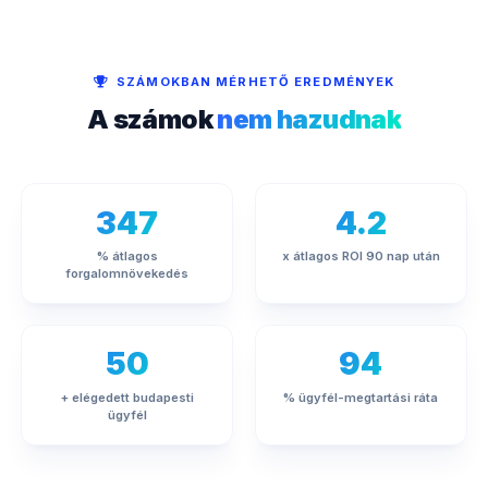
SZÁMOKBAN MÉRHETŐ EREDMÉNYEK
A számok
nem hazudnak
347
4.2
% átlagos
x átlagos ROI 90 nap után
forgalomnövekedés
50
94
+ elégedett budapesti
% ügyfél-megtartási ráta
ügyfél