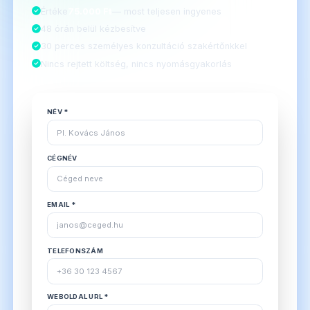
Értéke
75.000 Ft
— most teljesen ingyenes
48 órán belül kézbesítve
30 perces személyes konzultáció szakértőnkkel
Nincs rejtett költség, nincs nyomásgyakorlás
NÉV *
CÉGNÉV
EMAIL *
TELEFONSZÁM
WEBOLDAL URL *