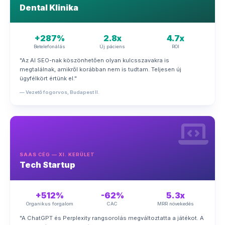
Dental Klinika
+287%
2.8x
4.7x
Betelefonálás
Új páciens
ROI
"Az AI SEO-nak köszönhetően olyan kulcsszavakra is
megtalálnak, amikről korábban nem is tudtam. Teljesen új
ügyfélkört értünk el."
— Vezető fogorvos, Budapest II.
SAAS CÉG — XI. KERÜLET
Tech Startup
+512%
-62%
5.3x
Organikus forgalom
CAC
MRR növekedés
"A ChatGPT és Perplexity rangsorolás megváltoztatta a játékot. A