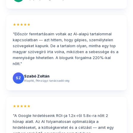
★★★★★
"Először fenntartásaim voltak az AI-alapú tartalommal
kapcsolatban — azt hittem, hogy gépies, személytelen
szövegeket kapunk. De a tartalom olyan, mintha egy top
magyar szövegíró írta volna, miközben a sebessége és a
mennyisége hihetetlen. A blogunk forgalma 220%-kal
nőtt."
Szabó Zoltán
SZ
Alapító, Pénzügyi tanácsadó cég
★★★★★
"A Google hirdetéseink ROI-ja 1.2x-ről 5.8x-ra nőtt 2
hónap alatt. Az AI folyamatosan optimalizálja a
hirdetéseket, a költségkeretet és a célzást — amit egy