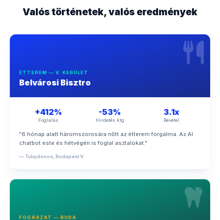
Valós történetek, valós eredmények
ÉTTEREM — V. KERÜLET
Belvárosi Bisztro
+412%
-53%
3.1x
Foglalás
Hirdetés ktg
Bevétel
"6 hónap alatt háromszorosára nőtt az étterem forgalma. Az AI
chatbot este és hétvégén is foglal asztalokat."
— Tulajdonos, Budapest V.
FOGÁSZAT — BUDA