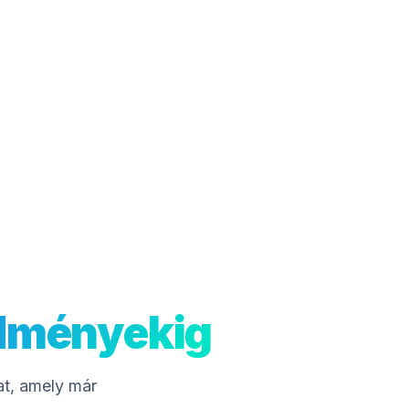
edményekig
at, amely már