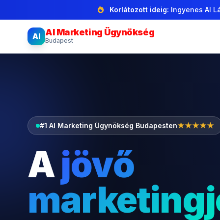
Korlátozott ideig:
Ingyenes AI Lá
AI Marketing Ügynökség
AI
Budapest
#1 AI Marketing Ügynökség Budapesten
★★★★★
A
jövő
marketingj