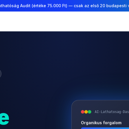
thatóság Audit (értéke 75.000 Ft) — csak az első 20 budapesti
e
AI-Lathatosag-Das
Organikus forgalom