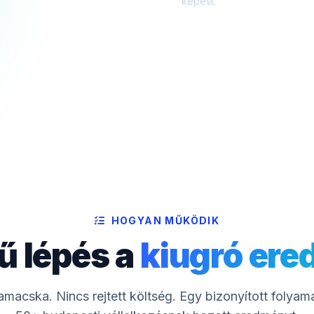
képest.
HOGYAN MŰKÖDIK
ű lépés a
kiugró er
macska. Nincs rejtett költség. Egy bizonyított folyam