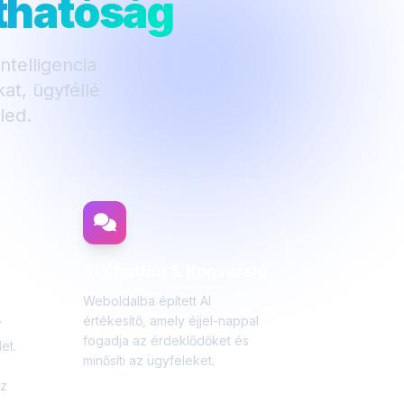
áthatóság
telligencia
at, ügyféllé
led.
AI Chatbot & Konverzió
s
Weboldalba épített AI
értékesítő, amely éjjel-nappal
7
fogadja az érdeklődőket és
et.
minősíti az ügyfeleket.
z