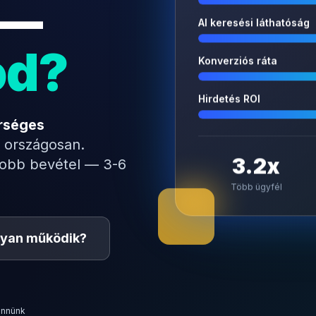
 —
AI keresési láthatóság
od?
Konverziós ráta
Hirdetés ROI
rséges
 országosan.
3.2x
yobb bevétel — 3-6
Több ügyfél
yan működik?
ennünk