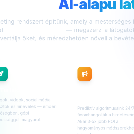
kozik az
AI-alapú l
eting rendszert építünk, amely a mesterséges in
el
24/7 dolgozik neked
— megszerzi a látogatók
vertálja őket, és méredzhetően növeli a bevéte
 Tartalomgyártás
AI
Hirdetésoptimalizálá
gok, videók, social média
ztok és hírlevelek — emberi
Prediktív algoritmusaink 24/
nőségben, gépi
finomhangolják a hirdetéseid
ességgel, magyarul.
Akár 3-5x jobb ROI a
hagyományos módszerekhe