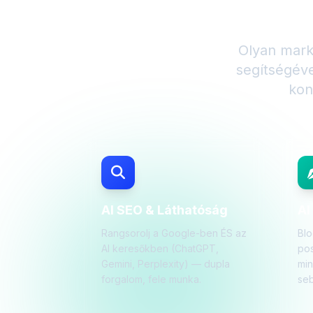
Bemutat
Olyan mark
segítségév
kon
AI SEO & Láthatóság
AI
Rangsorolj a Google-ben ÉS az
Blo
AI keresőkben (ChatGPT,
pos
Gemini, Perplexity) — dupla
mi
forgalom, fele munka.
seb