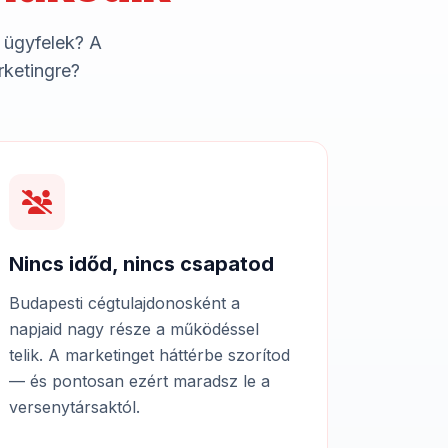
 ügyfelek? A
rketingre?
Nincs időd, nincs csapatod
Budapesti cégtulajdonosként a
napjaid nagy része a működéssel
telik. A marketinget háttérbe szorítod
— és pontosan ezért maradsz le a
versenytársaktól.