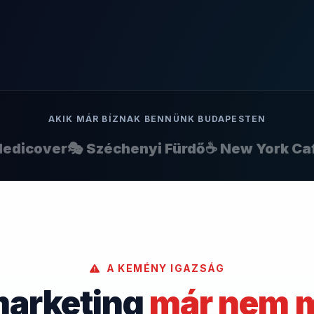
AKIK MÁR BÍZNAK BENNÜNK BUDAPESTEN
icover
🎭 Széchenyi Fürdő
☕ New York Café
🏨
A KEMÉNY IGAZSÁG
marketing
már nem 