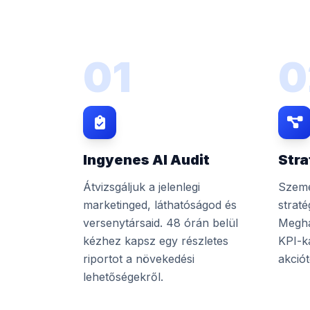
01
0
Ingyenes AI Audit
Stra
Átvizsgáljuk a jelenlegi
Szemé
marketinged, láthatóságod és
straté
versenytársaid. 48 órán belül
Megha
kézhez kapsz egy részletes
KPI-k
riportot a növekedési
akciót
lehetőségekről.