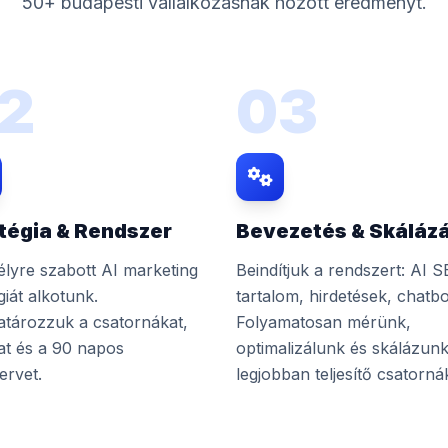
50+ budapesti vállalkozásnak hozott eredményt.
2
03
tégia & Rendszer
Bevezetés & Skáláz
lyre szabott AI marketing
Beindítjuk a rendszert: AI S
giát alkotunk.
tartalom, hirdetések, chatbo
tározzuk a csatornákat,
Folyamatosan mérünk,
at és a 90 napos
optimalizálunk és skálázunk
ervet.
legjobban teljesítő csatorná