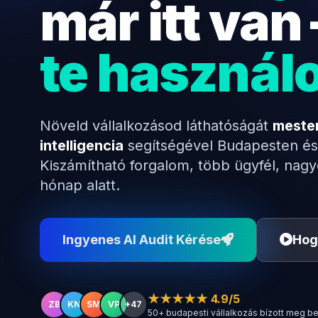
már itt van
te használ
Növeld vállalkozásod láthatóságát
meste
intelligencia
segítségével Budapesten és
Kiszámítható forgalom, több ügyfél, nag
hónap alatt.
Ingyenes AI Audit Kérése
Hog
★★★★★ 4.9/5
ZB
KN
SM
VP
+47
50+ budapesti vállalkozás bízott meg b