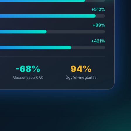
+512%
+89%
+421%
-68%
94%
Alacsonyabb CAC
Ügyfél-megtartás