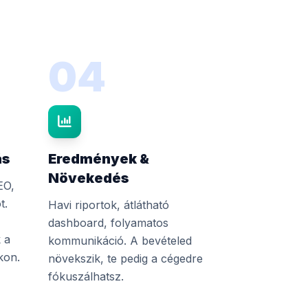
04
ás
Eredmények &
Növekedés
EO,
t.
Havi riportok, átlátható
dashboard, folyamatos
 a
kommunikáció. A bevételed
kon.
növekszik, te pedig a cégedre
fókuszálhatsz.