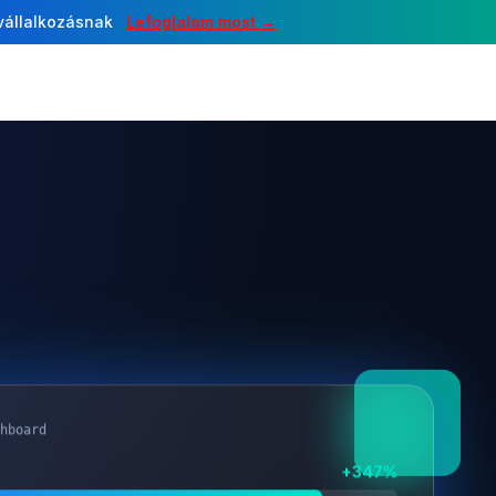
 vállalkozásnak
Lefoglalom most →
hboard
+347%