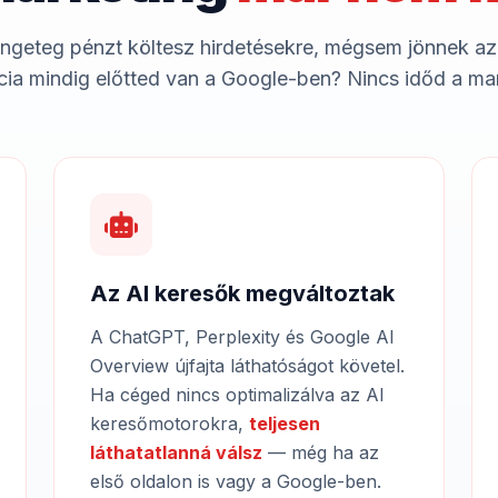
ngeteg pénzt költesz hirdetésekre, mégsem jönnek az
ia mindig előtted van a Google-ben? Nincs időd a ma
Az AI keresők megváltoztak
A ChatGPT, Perplexity és Google AI
Overview újfajta láthatóságot követel.
Ha céged nincs optimalizálva az AI
keresőmotorokra,
teljesen
láthatatlanná válsz
— még ha az
első oldalon is vagy a Google-ben.