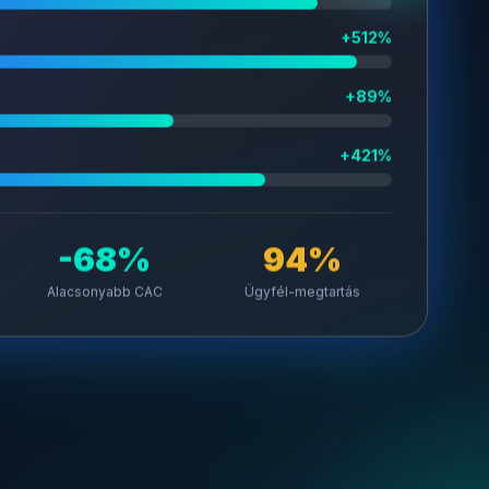
+512%
+89%
+421%
-68%
94%
Alacsonyabb CAC
Ügyfél-megtartás