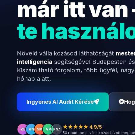
már itt van
te használ
Növeld vállalkozásod láthatóságát
meste
intelligencia
segítségével Budapesten és
Kiszámítható forgalom, több ügyfél, nag
hónap alatt.
Ingyenes AI Audit Kérése
Hog
★★★★★ 4.9/5
ZB
KN
SM
VP
+47
50+ budapesti vállalkozás bízott meg b