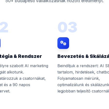
50+ budapesti vállalkozásnak hozott eredményt.
2
03
tégia & Rendszer
Bevezetés & Skáláz
lyre szabott AI marketing
Beindítjuk a rendszert: AI S
giát alkotunk.
tartalom, hirdetések, chatbo
tározzuk a csatornákat,
Folyamatosan mérünk,
at és a 90 napos
optimalizálunk és skálázunk
ervet.
legjobban teljesítő csatorná