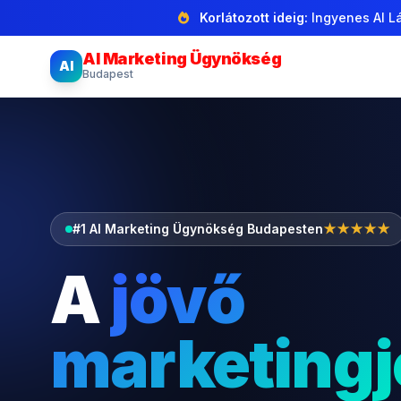
Korlátozott ideig:
Ingyenes AI Lá
AI Marketing Ügynökség
AI
Budapest
#1 AI Marketing Ügynökség Budapesten
★★★★★
A
jövő
marketingj