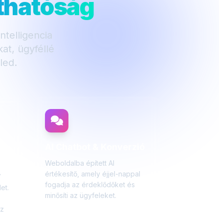
áthatóság
telligencia
at, ügyféllé
led.
AI Chatbot & Konverzió
s
Weboldalba épített AI
értékesítő, amely éjjel-nappal
7
fogadja az érdeklődőket és
et.
minősíti az ügyfeleket.
z