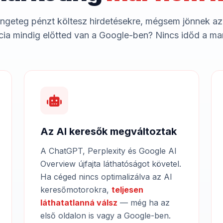
ngeteg pénzt költesz hirdetésekre, mégsem jönnek az
ia mindig előtted van a Google-ben? Nincs időd a ma
Az AI keresők megváltoztak
A ChatGPT, Perplexity és Google AI
Overview újfajta láthatóságot követel.
Ha céged nincs optimalizálva az AI
keresőmotorokra,
teljesen
láthatatlanná válsz
— még ha az
első oldalon is vagy a Google-ben.