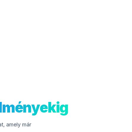
edményekig
at, amely már