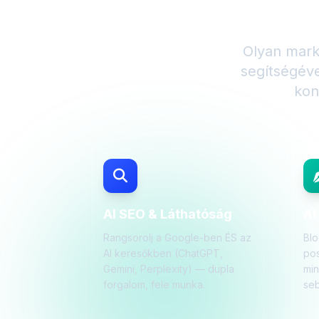
Bemutat
Olyan mark
segítségév
kon
AI SEO & Láthatóság
AI
Rangsorolj a Google-ben ÉS az
Blo
AI keresőkben (ChatGPT,
pos
Gemini, Perplexity) — dupla
mi
forgalom, fele munka.
seb