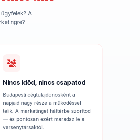
 ügyfelek? A
rketingre?
Nincs időd, nincs csapatod
Budapesti cégtulajdonosként a
napjaid nagy része a működéssel
telik. A marketinget háttérbe szorítod
— és pontosan ezért maradsz le a
versenytársaktól.