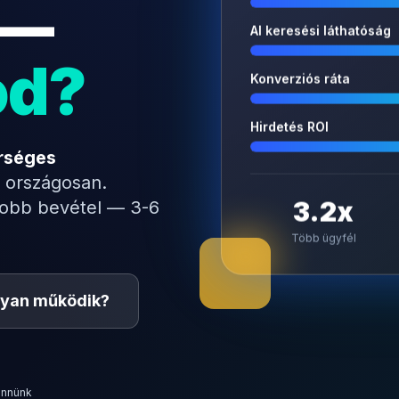
 —
AI keresési láthatóság
od?
Konverziós ráta
Hirdetés ROI
rséges
 országosan.
3.2x
yobb bevétel — 3-6
Több ügyfél
yan működik?
ennünk