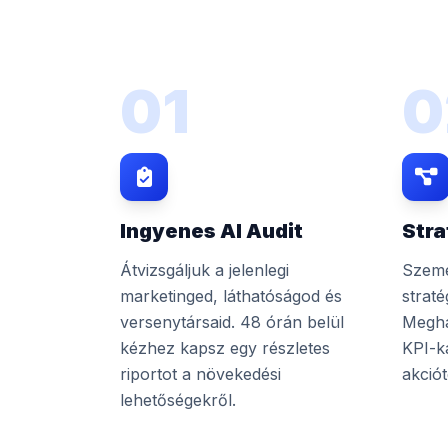
01
0
Ingyenes AI Audit
Stra
Átvizsgáljuk a jelenlegi
Szemé
marketinged, láthatóságod és
straté
versenytársaid. 48 órán belül
Megha
kézhez kapsz egy részletes
KPI-k
riportot a növekedési
akciót
lehetőségekről.