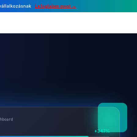
 vállalkozásnak
Lefoglalom most →
hboard
+347%