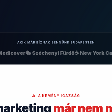
AKIK MÁR BÍZNAK BENNÜNK BUDAPESTEN
icover
🎭 Széchenyi Fürdő
☕ New York Café

A KEMÉNY IGAZSÁG
marketing
már nem 