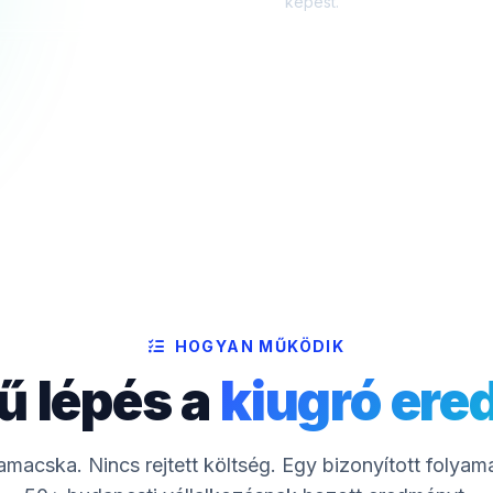
képest.
HOGYAN MŰKÖDIK
ű lépés a
kiugró er
macska. Nincs rejtett költség. Egy bizonyított folyam