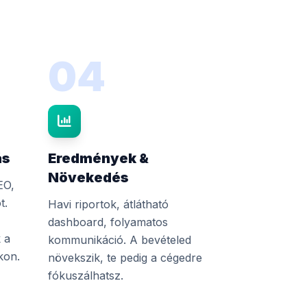
04
ás
Eredmények &
Növekedés
EO,
t.
Havi riportok, átlátható
dashboard, folyamatos
 a
kommunikáció. A bevételed
kon.
növekszik, te pedig a cégedre
fókuszálhatsz.