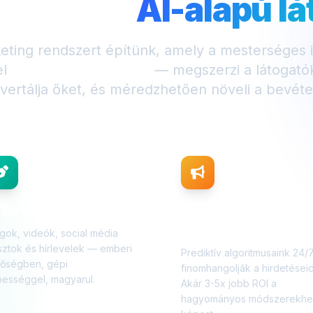
kozik az
AI-alapú l
eting rendszert építünk, amely a mesterséges in
el
24/7 dolgozik neked
— megszerzi a látogatók
vertálja őket, és méredzhetően növeli a bevéte
 Tartalomgyártás
AI
Hirdetésoptimalizálá
gok, videók, social média
ztok és hírlevelek — emberi
Prediktív algoritmusaink 24/
nőségben, gépi
finomhangolják a hirdetéseid
ességgel, magyarul.
Akár 3-5x jobb ROI a
hagyományos módszerekhe