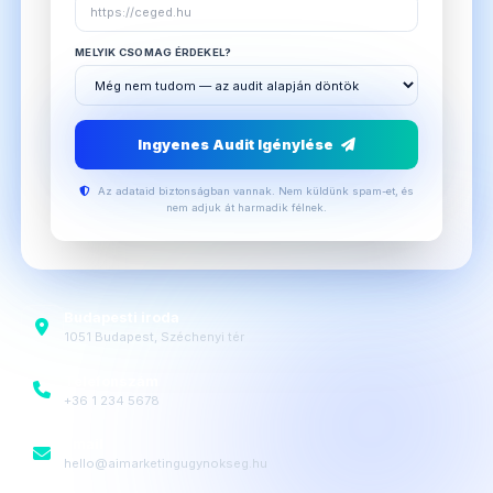
MELYIK CSOMAG ÉRDEKEL?
Ingyenes Audit Igénylése
Az adataid biztonságban vannak. Nem küldünk spam-et, és
nem adjuk át harmadik félnek.
Budapesti iroda
1051 Budapest, Széchenyi tér
Telefonszám
+36 1 234 5678
Email
hello@aimarketingugynokseg.hu