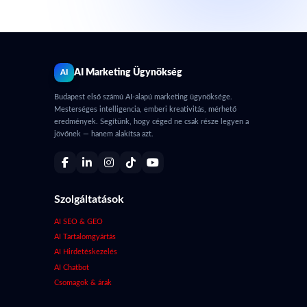
AI Marketing Ügynökség
AI
Budapest első számú AI-alapú marketing ügynöksége.
Mesterséges intelligencia, emberi kreativitás, mérhető
eredmények. Segítünk, hogy céged ne csak része legyen a
jövőnek — hanem alakítsa azt.
Szolgáltatások
AI SEO & GEO
AI Tartalomgyártás
AI Hirdetéskezelés
AI Chatbot
Csomagok & árak