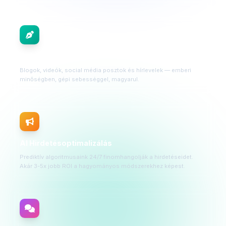
AI Tartalomgyártás
Blogok, videók, social média posztok és hírlevelek — emberi
minőségben, gépi sebességgel, magyarul.
AI Hirdetésoptimalizálás
Prediktív algoritmusaink 24/7 finomhangolják a hirdetéseidet.
Akár 3-5x jobb ROI a hagyományos módszerekhez képest.