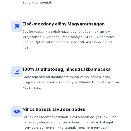
építünk stratégiát.
Első-mozdony előny Magyarországon
Egyike vagyunk az első hazai ügynökségeknek, amely
kifejezetten AI keresési láthatóságra (GEO — Generative
Engine Optimization) specializálódott. Aki előbb lép, az
nyer.
100% átláthatóság, nincs zsákbamacska
Saját fejlesztésű dashboardunkon valós időben látod,
hogyan teljesítenek a kampányok. Minden forintot nyomon
követhetsz.
Nincs hosszú távú szerződés
Bízunk az eredményeinkben. Havi alapon dolgozunk — ha
nem vagy elégedett, bármikor lemondhatod. Azt akarjuk,
hogy az eredményeink tartsanak meg, nem egy papír.