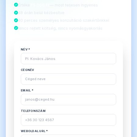
Értéke
75.000 Ft
— most teljesen ingyenes
48 órán belül kézbesítve
30 perces személyes konzultáció szakértőnkkel
Nincs rejtett költség, nincs nyomásgyakorlás
NÉV *
CÉGNÉV
EMAIL *
TELEFONSZÁM
WEBOLDAL URL *