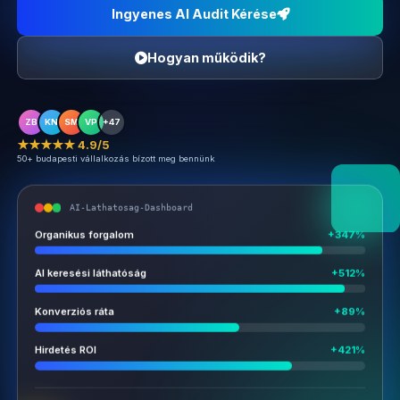
Ingyenes AI Audit Kérése
Hogyan működik?
ZB
KN
SM
VP
+47
★★★★★ 4.9/5
50+ budapesti vállalkozás bízott meg bennünk
AI-Lathatosag-Dashboard
Organikus forgalom
+347%
AI keresési láthatóság
+512%
Konverziós ráta
+89%
Hirdetés ROI
+421%