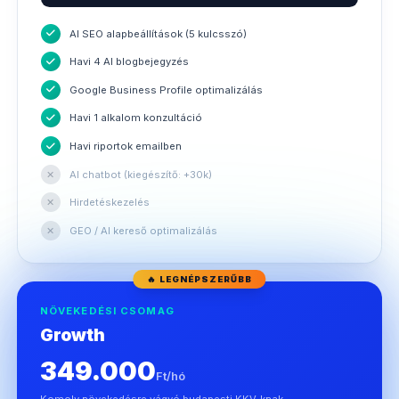
AI SEO alapbeállítások (5 kulcsszó)
Havi 4 AI blogbejegyzés
Google Business Profile optimalizálás
Havi 1 alkalom konzultáció
Havi riportok emailben
✕
AI chatbot (kiegészítő: +30k)
✕
Hirdetéskezelés
✕
GEO / AI kereső optimalizálás
🔥 LEGNÉPSZERŰBB
NÖVEKEDÉSI CSOMAG
Growth
349.000
Ft/hó
Komoly növekedésre vágyó budapesti KKV-knak