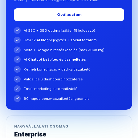
Kiválasztom
AI SEO + GEO optimalizálás (15 kulcsszó)
Havi 12 AI blogbejegyzés + social tartalom
Meta + Google hirdetéskezelés (max 300k ktg)
AI Chatbot beépítés és üzemeltetés
Kétheti konzultáció + dedikált szakértő
Valós idejű dashboard hozzáférés
Email marketing automatizáció
90 napos pénzvisszafizetési garancia
NAGYVÁLLALATI CSOMAG
Enterprise