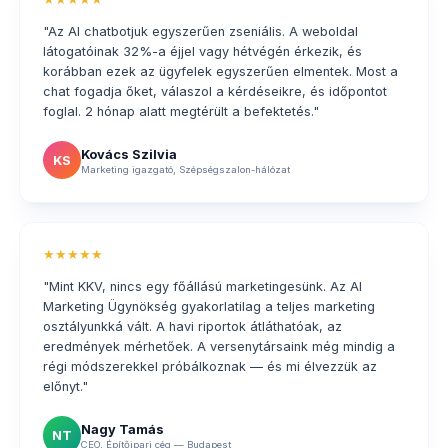
"Az AI chatbotjuk egyszerűen zseniális. A weboldal
látogatóinak 32%-a éjjel vagy hétvégén érkezik, és
korábban ezek az ügyfelek egyszerűen elmentek. Most a
chat fogadja őket, válaszol a kérdéseikre, és időpontot
foglal. 2 hónap alatt megtérült a befektetés."
Kovács Szilvia
KS
Marketing igazgató, Szépségszalon-hálózat
★★★★★
"Mint KKV, nincs egy főállású marketingesünk. Az AI
Marketing Ügynökség gyakorlatilag a teljes marketing
osztályunkká vált. A havi riportok átláthatóak, az
eredmények mérhetőek. A versenytársaink még mindig a
régi módszerekkel próbálkoznak — és mi élvezzük az
előnyt."
Nagy Tamás
NT
CEO, Építőipari cég — Budapest