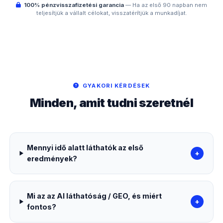
100% pénzvisszafizetési garancia
— Ha az első 90 napban nem
teljesítjük a vállalt célokat, visszatérítjük a munkadíjat.
GYAKORI KÉRDÉSEK
Minden, amit tudni szeretnél
Mennyi idő alatt láthatók az első
+
eredmények?
Mi az az AI láthatóság / GEO, és miért
+
fontos?