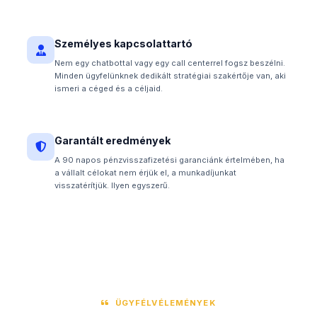
Személyes kapcsolattartó
Nem egy chatbottal vagy egy call centerrel fogsz beszélni.
Minden ügyfelünknek dedikált stratégiai szakértője van, aki
ismeri a céged és a céljaid.
Garantált eredmények
A 90 napos pénzvisszafizetési garanciánk értelmében, ha
a vállalt célokat nem érjük el, a munkadíjunkat
visszatérítjük. Ilyen egyszerű.
ÜGYFÉLVÉLEMÉNYEK