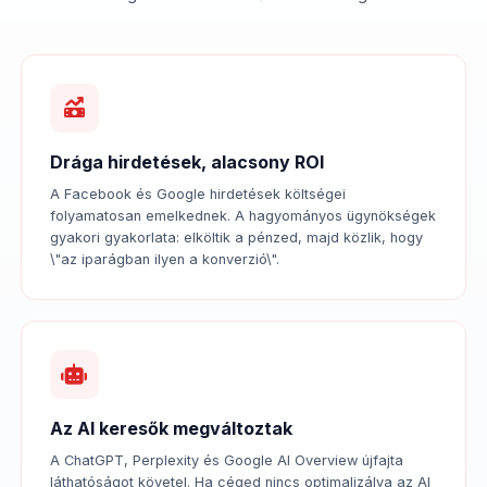
Drága hirdetések, alacsony ROI
A Facebook és Google hirdetések költségei
folyamatosan emelkednek. A hagyományos ügynökségek
gyakori gyakorlata: elköltik a pénzed, majd közlik, hogy
\"az iparágban ilyen a konverzió\".
Az AI keresők megváltoztak
A ChatGPT, Perplexity és Google AI Overview újfajta
láthatóságot követel. Ha céged nincs optimalizálva az AI