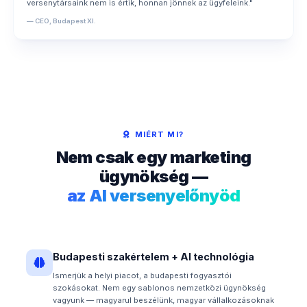
versenytársaink nem is értik, honnan jönnek az ügyfeleink."
— CEO, Budapest XI.
MIÉRT MI?
Nem csak egy marketing
ügynökség —
az AI versenyelőnyöd
Budapesti szakértelem + AI technológia
Ismerjük a helyi piacot, a budapesti fogyasztói
szokásokat. Nem egy sablonos nemzetközi ügynökség
vagyunk — magyarul beszélünk, magyar vállalkozásoknak