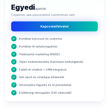
Egyedi
ajánlat
Cégeknek, akik piacvezetővé szeretnének válni
Kapcsolatfelvétel
Korlátlan kulcsszó és csatorna
Korlátlan AI tartalomgyártás
Többnyelvű marketing (EN/DE)
Teljes hirdetéskezelés (bármilyen költségkeret)
Fejlett AI chatbot + CRM integráció
Heti riport és stratégiai értekezlet
Versenytárs-figyelés és AI piackutatás
Elsőbbségi támogatás (24h válaszidő)