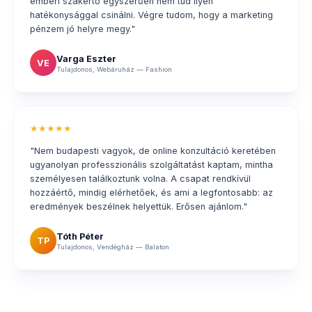
emberi szakértő egyszerűen nem tud ilyen
hatékonysággal csinálni. Végre tudom, hogy a marketing
pénzem jó helyre megy."
Varga Eszter
VE
Tulajdonos, Webáruház — Fashion
★★★★★
"Nem budapesti vagyok, de online konzultáció keretében
ugyanolyan professzionális szolgáltatást kaptam, mintha
személyesen találkoztunk volna. A csapat rendkívül
hozzáértő, mindig elérhetőek, és ami a legfontosabb: az
eredmények beszélnek helyettük. Erősen ajánlom."
Tóth Péter
TP
Tulajdonos, Vendégház — Balaton