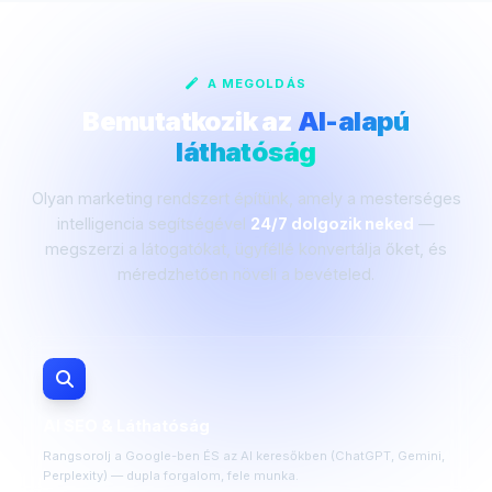
A MEGOLDÁS
Bemutatkozik az
AI-alapú
láthatóság
Olyan marketing rendszert építünk, amely a mesterséges
intelligencia segítségével
24/7 dolgozik neked
—
megszerzi a látogatókat, ügyféllé konvertálja őket, és
méredzhetően növeli a bevételed.
AI SEO & Láthatóság
Rangsorolj a Google-ben ÉS az AI keresőkben (ChatGPT, Gemini,
Perplexity) — dupla forgalom, fele munka.