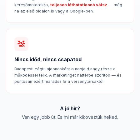
keresőmotorokra,
teljesen láthatatlanná válsz
— még
ha az első oldalon is vagy a Google-ben.
Nincs időd, nincs csapatod
Budapesti cégtulajdonosként a napjaid nagy része a
működéssel telik. A marketinget háttérbe szorítod — és
pontosan ezért maradsz le a versenytársaktól.
A jó hír?
Van egy jobb út. És mi már kiköveztük neked.