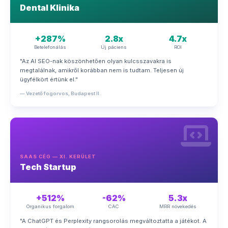
Dental Klinika
+287%
2.8x
4.7x
Betelefonálás
Új páciens
ROI
"Az AI SEO-nak köszönhetően olyan kulcsszavakra is
megtalálnak, amikről korábban nem is tudtam. Teljesen új
ügyfélkört értünk el."
— Vezető fogorvos, Budapest II.
SAAS CÉG — XI. KERÜLET
Tech Startup
+512%
-62%
5.3x
Organikus forgalom
CAC
MRR növekedés
"A ChatGPT és Perplexity rangsorolás megváltoztatta a játékot. A