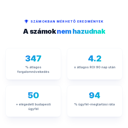
SZÁMOKBAN MÉRHETŐ EREDMÉNYEK
A számok
nem hazudnak
347
4.2
% átlagos
x átlagos ROI 90 nap után
forgalomnövekedés
50
94
+ elégedett budapesti
% ügyfél-megtartási ráta
ügyfél