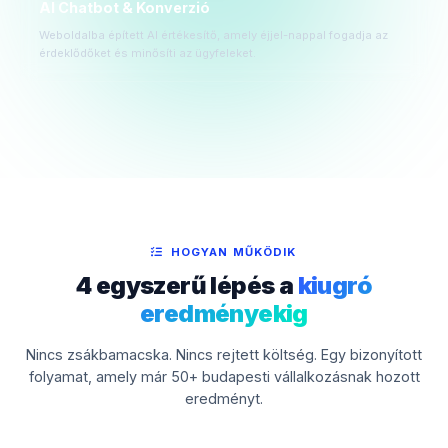
AI Chatbot & Konverzió
Weboldalba épített AI értékesítő, amely éjjel-nappal fogadja az
érdeklődőket és minősíti az ügyfeleket.
HOGYAN MŰKÖDIK
4 egyszerű lépés a
kiugró
eredményekig
Nincs zsákbamacska. Nincs rejtett költség. Egy bizonyított
folyamat, amely már 50+ budapesti vállalkozásnak hozott
eredményt.