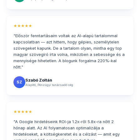
★★★★★
"Először fenntartásaim voltak az AI-alapú tartalommal
kapcsolatban — azt hittem, hogy gépies, személytelen
szövegeket kapunk. De a tartalom olyan, mintha egy top
magyar szövegíró írta volna, miközben a sebessége és a
mennyisége hihetetlen. A blogunk forgalma 220%-kal
nőtt."
Szabó Zoltán
SZ
Alapító, Pénzügyi tanácsadó cég
★★★★★
"A Google hirdetéseink ROI-ja 1.2x-ről 5.8x-ra nőtt 2
hónap alatt. Az AI folyamatosan optimalizálja a
hirdetéseket, a költségkeretet és a célzást — amit egy