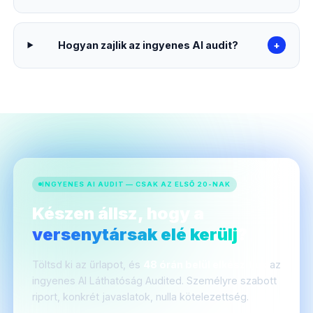
Hogyan zajlik az ingyenes AI audit?
+
INGYENES AI AUDIT — CSAK AZ ELSŐ 20-NAK
Készen állsz, hogy a
versenytársak elé kerülj
?
Töltsd ki az űrlapot, és
48 órán belül elkészítjük
az
ingyenes AI Láthatóság Audited. Személyre szabott
riport, konkrét javaslatok, nulla kötelezettség.