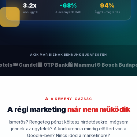
3.2x
-68%
94%
Több ügyfél
Alacsonyabb CAC
Ügyfél-megtartás
AKIK MÁR BÍZNAK BENNÜNK BUDAPESTEN
tels
🍽️ Gundel
🏢 OTP Bank
🛍️ Mammut
⚙️ Bosch Budape
A KEMÉNY IGAZSÁG
A régi marketing
már nem működik
Ismerős? Rengeteg pénzt költesz hirdetésekre, mégsem
jönnek az ügyfelek? A konkurencia mindig előtted van a
Google-ben? Nincs időd a marketingre?