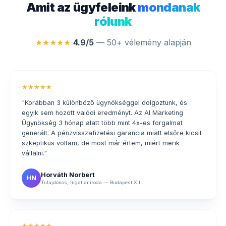
Amit az ügyfeleink
mondanak
rólunk
★★★★★
4.9/5
— 50+ vélemény alapján
★★★★★
"Korábban 3 különböző ügynökséggel dolgoztunk, és
egyik sem hozott valódi eredményt. Az AI Marketing
Ügynökség 3 hónap alatt több mint 4x-es forgalmat
generált. A pénzvisszafizetési garancia miatt elsőre kicsit
szkeptikus voltam, de most már értem, miért merik
vállalni."
Horváth Norbert
HN
Tulajdonos, Ingatlaniroda — Budapest XIII.
★★★★★