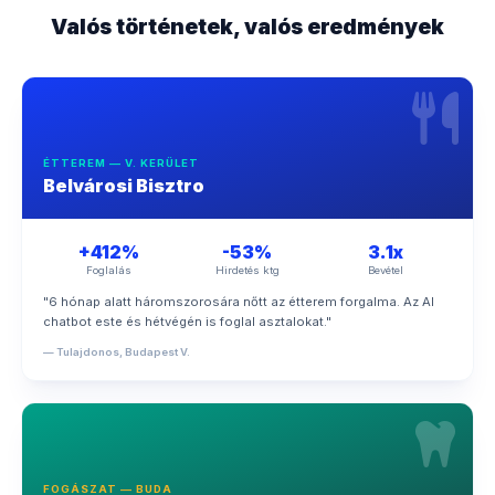
Valós történetek, valós eredmények
ÉTTEREM — V. KERÜLET
Belvárosi Bisztro
+412%
-53%
3.1x
Foglalás
Hirdetés ktg
Bevétel
"6 hónap alatt háromszorosára nőtt az étterem forgalma. Az AI
chatbot este és hétvégén is foglal asztalokat."
— Tulajdonos, Budapest V.
FOGÁSZAT — BUDA