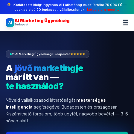
Korlátozott ideig:
Ingyenes AI Láthatóság Audit (értéke 75.000 Ft) —
csak az első 20 budapesti vállalkozásnak
Lefoglalom most →
AI Marketing Ügynökség
AI
Budapest
#1 AI Marketing Ügynökség Budapesten
★★★★★
A
jövő marketingje
már itt van —
te használod?
Növeld vállalkozásod láthatóságát
mesterséges
intelligencia
segítségével Budapesten és országosan.
Kiszámítható forgalom, több ügyfél, nagyobb bevétel — 3-6
hónap alatt.