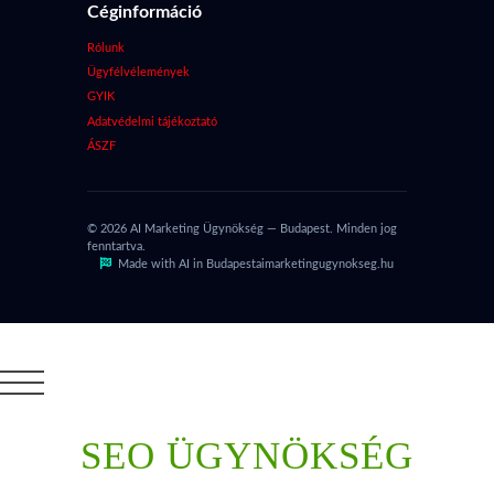
Céginformáció
Rólunk
Ügyfélvélemények
GYIK
Adatvédelmi tájékoztató
ÁSZF
© 2026 AI Marketing Ügynökség — Budapest. Minden jog
fenntartva.
Made with AI in Budapest
aimarketingugynokseg.hu
SEO ÜGYNÖKSÉG