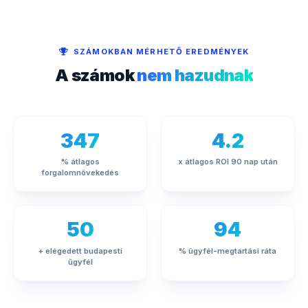
SZÁMOKBAN MÉRHETŐ EREDMÉNYEK
A számok
nem hazudnak
347
4.2
% átlagos
x átlagos ROI 90 nap után
forgalomnövekedés
50
94
+ elégedett budapesti
% ügyfél-megtartási ráta
ügyfél