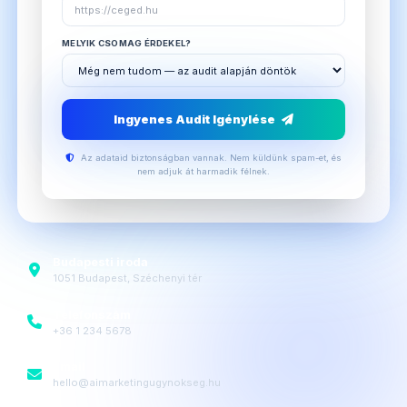
MELYIK CSOMAG ÉRDEKEL?
Ingyenes Audit Igénylése
Az adataid biztonságban vannak. Nem küldünk spam-et, és
nem adjuk át harmadik félnek.
Budapesti iroda
1051 Budapest, Széchenyi tér
Telefonszám
+36 1 234 5678
Email
hello@aimarketingugynokseg.hu