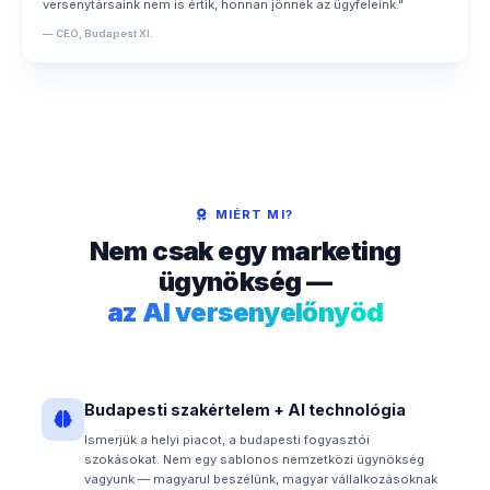
versenytársaink nem is értik, honnan jönnek az ügyfeleink."
— CEO, Budapest XI.
MIÉRT MI?
Nem csak egy marketing
ügynökség —
az AI versenyelőnyöd
Budapesti szakértelem + AI technológia
Ismerjük a helyi piacot, a budapesti fogyasztói
szokásokat. Nem egy sablonos nemzetközi ügynökség
vagyunk — magyarul beszélünk, magyar vállalkozásoknak