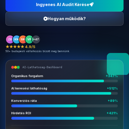
Ingyenes AI Audit Kérése
Hogyan működik?
ZB
KN
SM
VP
+47
★★★★★ 4.9/5
50+ budapesti vállalkozás bízott meg bennünk
AI-Lathatosag-Dashboard
Organikus forgalom
+347%
AI keresési láthatóság
+512%
Konverziós ráta
+89%
Hirdetés ROI
+421%