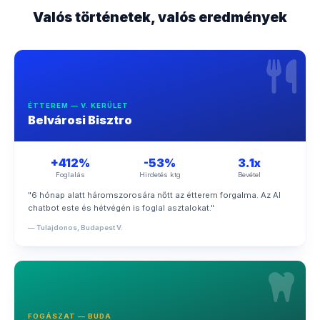
Valós történetek, valós eredmények
ÉTTEREM — V. KERÜLET
Belvárosi Bisztro
+412%
-53%
3.1x
Foglalás
Hirdetés ktg
Bevétel
"6 hónap alatt háromszorosára nőtt az étterem forgalma. Az AI
chatbot este és hétvégén is foglal asztalokat."
— Tulajdonos, Budapest V.
FOGÁSZAT — BUDA