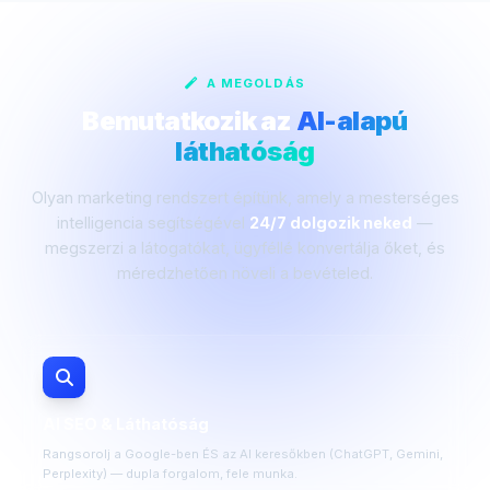
A MEGOLDÁS
Bemutatkozik az
AI-alapú
láthatóság
Olyan marketing rendszert építünk, amely a mesterséges
intelligencia segítségével
24/7 dolgozik neked
—
megszerzi a látogatókat, ügyféllé konvertálja őket, és
méredzhetően növeli a bevételed.
AI SEO & Láthatóság
Rangsorolj a Google-ben ÉS az AI keresőkben (ChatGPT, Gemini,
Perplexity) — dupla forgalom, fele munka.