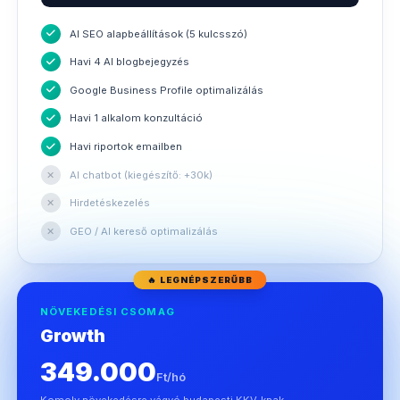
AI SEO alapbeállítások (5 kulcsszó)
Havi 4 AI blogbejegyzés
Google Business Profile optimalizálás
Havi 1 alkalom konzultáció
Havi riportok emailben
✕
AI chatbot (kiegészítő: +30k)
✕
Hirdetéskezelés
✕
GEO / AI kereső optimalizálás
🔥 LEGNÉPSZERŰBB
NÖVEKEDÉSI CSOMAG
Growth
349.000
Ft/hó
Komoly növekedésre vágyó budapesti KKV-knak