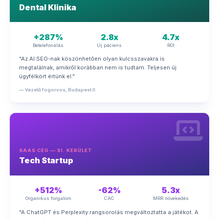
Dental Klinika
+287%
2.8x
4.7x
Betelefonálás
Új páciens
ROI
"Az AI SEO-nak köszönhetően olyan kulcsszavakra is
megtalálnak, amikről korábban nem is tudtam. Teljesen új
ügyfélkört értünk el."
— Vezető fogorvos, Budapest II.
SAAS CÉG — XI. KERÜLET
Tech Startup
+512%
-62%
5.3x
Organikus forgalom
CAC
MRR növekedés
"A ChatGPT és Perplexity rangsorolás megváltoztatta a játékot. A