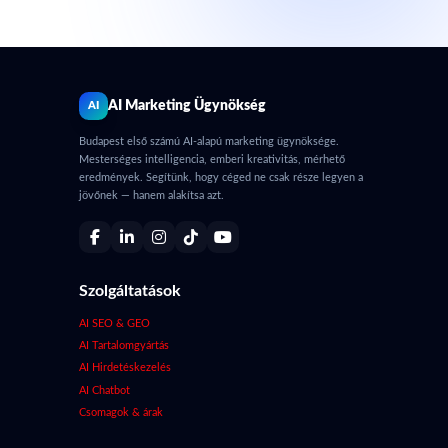
AI Marketing Ügynökség
AI
Budapest első számú AI-alapú marketing ügynöksége.
Mesterséges intelligencia, emberi kreativitás, mérhető
eredmények. Segítünk, hogy céged ne csak része legyen a
jövőnek — hanem alakítsa azt.
Szolgáltatások
AI SEO & GEO
AI Tartalomgyártás
AI Hirdetéskezelés
AI Chatbot
Csomagok & árak