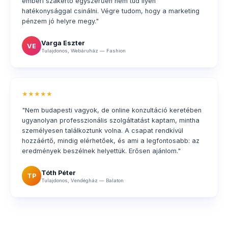
emberi szakértő egyszerűen nem tud ilyen
hatékonysággal csinálni. Végre tudom, hogy a marketing
pénzem jó helyre megy."
Varga Eszter
VE
Tulajdonos, Webáruház — Fashion
★★★★★
"Nem budapesti vagyok, de online konzultáció keretében
ugyanolyan professzionális szolgáltatást kaptam, mintha
személyesen találkoztunk volna. A csapat rendkívül
hozzáértő, mindig elérhetőek, és ami a legfontosabb: az
eredmények beszélnek helyettük. Erősen ajánlom."
Tóth Péter
TP
Tulajdonos, Vendégház — Balaton