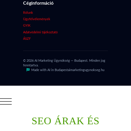
Céginformáció
Rólunk
Ügyfélvélemények
GYIK
Adatvédelmi tájékoztató
ÁSZF
© 2026 AI Marketing Ügynökség — Budapest. Minden jog
fenntartva.
Made with AI in Budapest
aimarketingugynokseg.hu
SEO ÁRAK ÉS