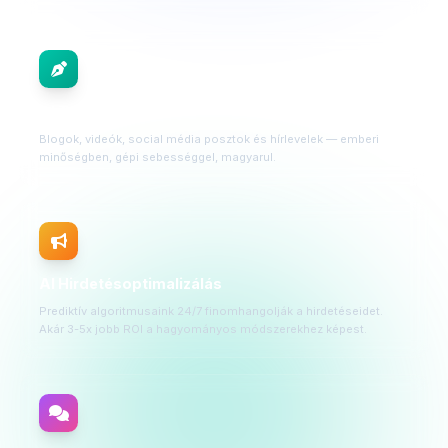
AI Tartalomgyártás
Blogok, videók, social média posztok és hírlevelek — emberi
minőségben, gépi sebességgel, magyarul.
AI Hirdetésoptimalizálás
Prediktív algoritmusaink 24/7 finomhangolják a hirdetéseidet.
Akár 3-5x jobb ROI a hagyományos módszerekhez képest.