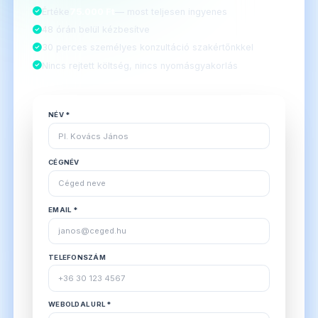
Értéke
75.000 Ft
— most teljesen ingyenes
48 órán belül kézbesítve
30 perces személyes konzultáció szakértőnkkel
Nincs rejtett költség, nincs nyomásgyakorlás
NÉV *
CÉGNÉV
EMAIL *
TELEFONSZÁM
WEBOLDAL URL *