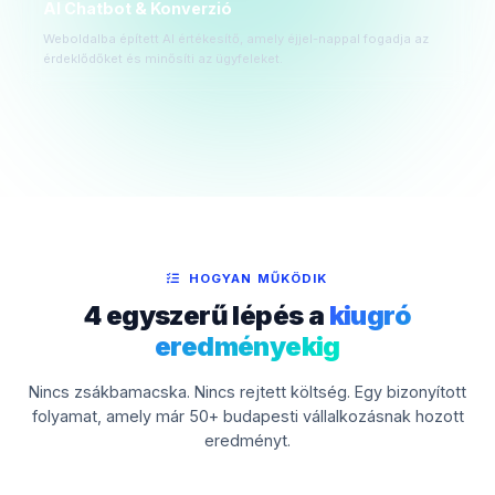
AI Chatbot & Konverzió
Weboldalba épített AI értékesítő, amely éjjel-nappal fogadja az
érdeklődőket és minősíti az ügyfeleket.
HOGYAN MŰKÖDIK
4 egyszerű lépés a
kiugró
eredményekig
Nincs zsákbamacska. Nincs rejtett költség. Egy bizonyított
folyamat, amely már 50+ budapesti vállalkozásnak hozott
eredményt.