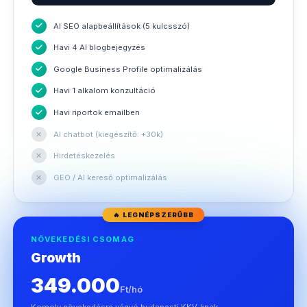
AI SEO alapbeállítások (5 kulcsszó)
Havi 4 AI blogbejegyzés
Google Business Profile optimalizálás
Havi 1 alkalom konzultáció
Havi riportok emailben
✕
AI chatbot (kiegészítő: +30k)
✕
Hirdetéskezelés
✕
GEO / AI kereső optimalizálás
🔥 LEGNÉPSZERŰBB
NÖVEKEDÉSI CSOMAG
Growth
349.000
Ft/hó
Komoly növekedésre vágyó budapesti KKV-knak