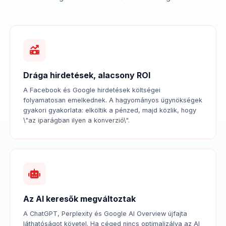
Drága hirdetések, alacsony ROI
A Facebook és Google hirdetések költségei
folyamatosan emelkednek. A hagyományos ügynökségek
gyakori gyakorlata: elköltik a pénzed, majd közlik, hogy
\"az iparágban ilyen a konverzió\".
Az AI keresők megváltoztak
A ChatGPT, Perplexity és Google AI Overview újfajta
láthatóságot követel. Ha céged nincs optimalizálva az AI