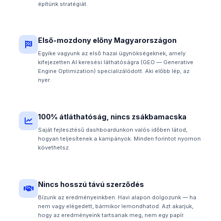
építünk stratégiát.
Első-mozdony előny Magyarországon
Egyike vagyunk az első hazai ügynökségeknek, amely
kifejezetten AI keresési láthatóságra (GEO — Generative
Engine Optimization) specializálódott. Aki előbb lép, az
nyer.
100% átláthatóság, nincs zsákbamacska
Saját fejlesztésű dashboardunkon valós időben látod,
hogyan teljesítenek a kampányok. Minden forintot nyomon
követhetsz.
Nincs hosszú távú szerződés
Bízunk az eredményeinkben. Havi alapon dolgozunk — ha
nem vagy elégedett, bármikor lemondhatod. Azt akarjuk,
hogy az eredményeink tartsanak meg, nem egy papír.