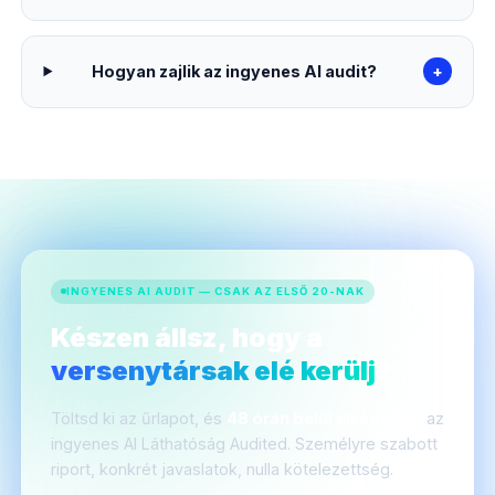
Hogyan zajlik az ingyenes AI audit?
+
INGYENES AI AUDIT — CSAK AZ ELSŐ 20-NAK
Készen állsz, hogy a
versenytársak elé kerülj
?
Töltsd ki az űrlapot, és
48 órán belül elkészítjük
az
ingyenes AI Láthatóság Audited. Személyre szabott
riport, konkrét javaslatok, nulla kötelezettség.