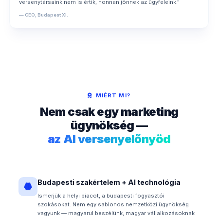
versenytársaink nem is értik, honnan jönnek az ügyfeleink."
— CEO, Budapest XI.
MIÉRT MI?
Nem csak egy marketing
ügynökség —
az AI versenyelőnyöd
Budapesti szakértelem + AI technológia
Ismerjük a helyi piacot, a budapesti fogyasztói
szokásokat. Nem egy sablonos nemzetközi ügynökség
vagyunk — magyarul beszélünk, magyar vállalkozásoknak