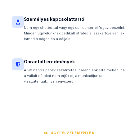
Személyes kapcsolattartó
Nem egy chatbottal vagy egy call centerrel fogsz beszélni.
Minden ügyfelünknek dedikált stratégiai szakértője van, aki
ismeri a céged és a céljaid.
Garantált eredmények
A 90 napos pénzvisszafizetési garanciánk értelmében, ha
a vállalt célokat nem érjük el, a munkadíjunkat
visszatérítjük. Ilyen egyszerű.
ÜGYFÉLVÉLEMÉNYEK