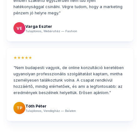
emberi szakértő egyszerűen nem tud ilyen
hatékonysággal csinálni. Végre tudom, hogy a marketing
pénzem jó helyre megy."
Varga Eszter
VE
Tulajdonos, Webáruház — Fashion
★★★★★
"Nem budapesti vagyok, de online konzultáció keretében
ugyanolyan professzionális szolgáltatást kaptam, mintha
személyesen találkoztunk volna. A csapat rendkívül
hozzáértő, mindig elérhetőek, és ami a legfontosabb: az
eredmények beszélnek helyettük. Erősen ajánlom."
Tóth Péter
TP
Tulajdonos, Vendégház — Balaton