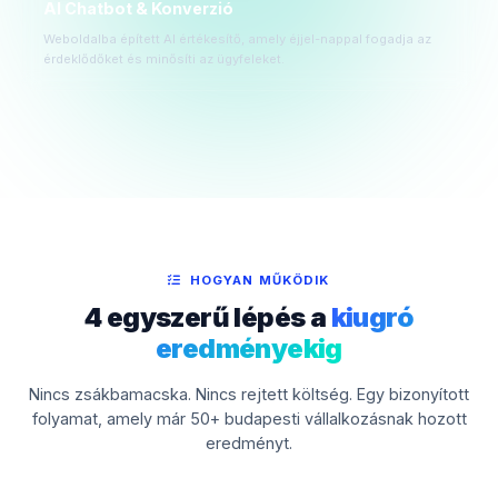
AI Chatbot & Konverzió
Weboldalba épített AI értékesítő, amely éjjel-nappal fogadja az
érdeklődőket és minősíti az ügyfeleket.
HOGYAN MŰKÖDIK
4 egyszerű lépés a
kiugró
eredményekig
Nincs zsákbamacska. Nincs rejtett költség. Egy bizonyított
folyamat, amely már 50+ budapesti vállalkozásnak hozott
eredményt.