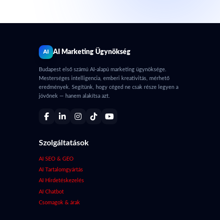
AI Marketing Ügynökség
AI
Budapest első számú AI-alapú marketing ügynöksége.
Mesterséges intelligencia, emberi kreativitás, mérhető
eredmények. Segítünk, hogy céged ne csak része legyen a
jövőnek — hanem alakítsa azt.
Szolgáltatások
AI SEO & GEO
AI Tartalomgyártás
AI Hirdetéskezelés
AI Chatbot
Csomagok & árak