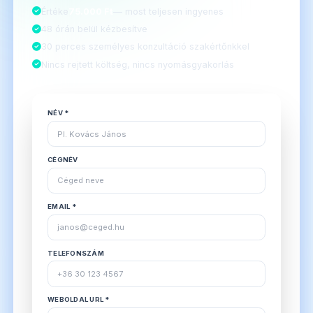
Értéke
75.000 Ft
— most teljesen ingyenes
48 órán belül kézbesítve
30 perces személyes konzultáció szakértőnkkel
Nincs rejtett költség, nincs nyomásgyakorlás
NÉV *
CÉGNÉV
EMAIL *
TELEFONSZÁM
WEBOLDAL URL *