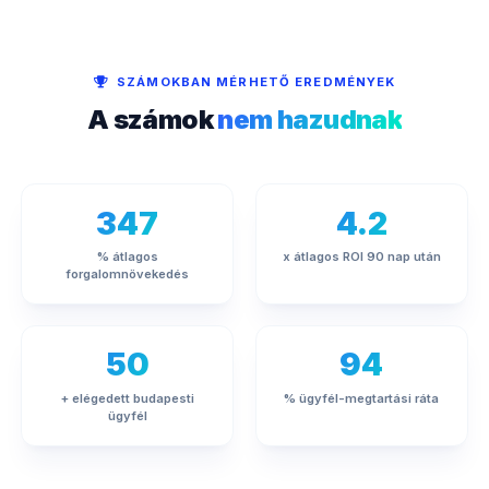
SZÁMOKBAN MÉRHETŐ EREDMÉNYEK
A számok
nem hazudnak
347
4.2
% átlagos
x átlagos ROI 90 nap után
forgalomnövekedés
50
94
+ elégedett budapesti
% ügyfél-megtartási ráta
ügyfél