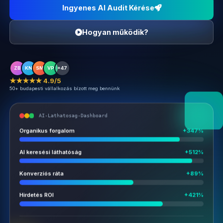
Ingyenes AI Audit Kérése
Hogyan működik?
ZB
KN
SM
VP
+47
★★★★★ 4.9/5
50+ budapesti vállalkozás bízott meg bennünk
AI-Lathatosag-Dashboard
Organikus forgalom
+347%
AI keresési láthatóság
+512%
Konverziós ráta
+89%
Hirdetés ROI
+421%