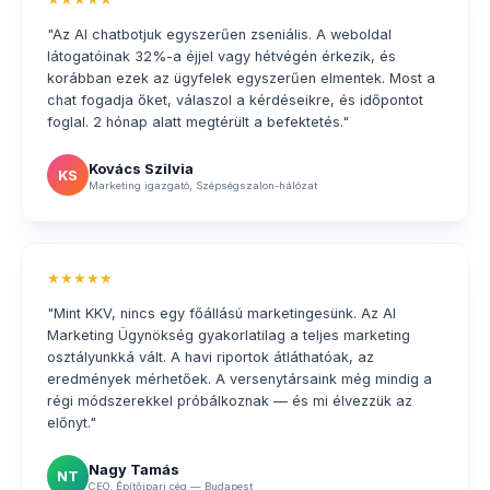
"Az AI chatbotjuk egyszerűen zseniális. A weboldal
látogatóinak 32%-a éjjel vagy hétvégén érkezik, és
korábban ezek az ügyfelek egyszerűen elmentek. Most a
chat fogadja őket, válaszol a kérdéseikre, és időpontot
foglal. 2 hónap alatt megtérült a befektetés."
Kovács Szilvia
KS
Marketing igazgató, Szépségszalon-hálózat
★★★★★
"Mint KKV, nincs egy főállású marketingesünk. Az AI
Marketing Ügynökség gyakorlatilag a teljes marketing
osztályunkká vált. A havi riportok átláthatóak, az
eredmények mérhetőek. A versenytársaink még mindig a
régi módszerekkel próbálkoznak — és mi élvezzük az
előnyt."
Nagy Tamás
NT
CEO, Építőipari cég — Budapest