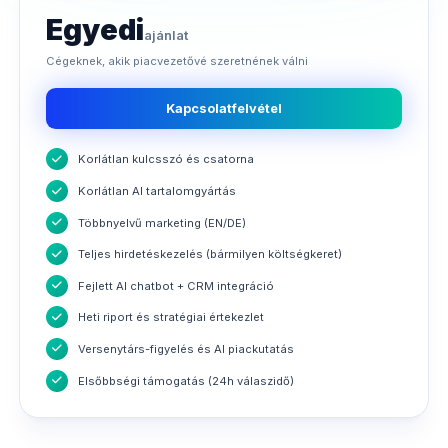
Egyedi
ajánlat
Cégeknek, akik piacvezetővé szeretnének válni
Kapcsolatfelvétel
Korlátlan kulcsszó és csatorna
Korlátlan AI tartalomgyártás
Többnyelvű marketing (EN/DE)
Teljes hirdetéskezelés (bármilyen költségkeret)
Fejlett AI chatbot + CRM integráció
Heti riport és stratégiai értekezlet
Versenytárs-figyelés és AI piackutatás
Elsőbbségi támogatás (24h válaszidő)