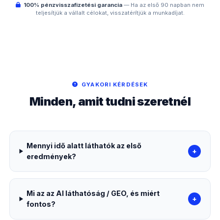
100% pénzvisszafizetési garancia
— Ha az első 90 napban nem
teljesítjük a vállalt célokat, visszatérítjük a munkadíjat.
GYAKORI KÉRDÉSEK
Minden, amit tudni szeretnél
Mennyi idő alatt láthatók az első
+
eredmények?
Mi az az AI láthatóság / GEO, és miért
+
fontos?