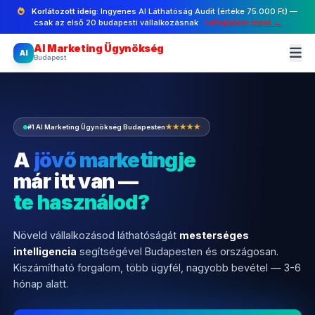
Korlátozott ideig:
Ingyenes AI Láthatóság Audit (értéke 75.000 Ft) —
csak az első 20 budapesti vállalkozásnak
Lefoglalom most →
AI Marketing Ügynökség
AI
Budapest
#1 AI Marketing Ügynökség Budapesten
★★★★★
A
jövő marketingje
már itt van —
te használod?
Növeld vállalkozásod láthatóságát
mesterséges
intelligencia
segítségével Budapesten és országosan.
Kiszámítható forgalom, több ügyfél, nagyobb bevétel — 3-6
hónap alatt.