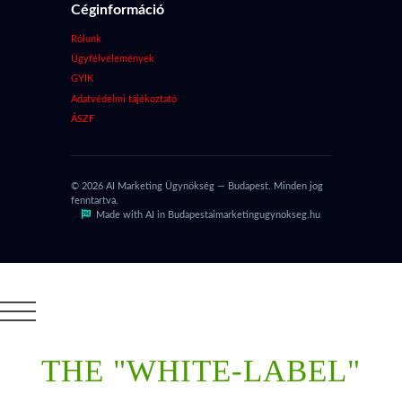
Céginformáció
Rólunk
Ügyfélvélemények
GYIK
Adatvédelmi tájékoztató
ÁSZF
© 2026 AI Marketing Ügynökség — Budapest. Minden jog
fenntartva.
Made with AI in Budapest
aimarketingugynokseg.hu
THE "WHITE-LABEL"