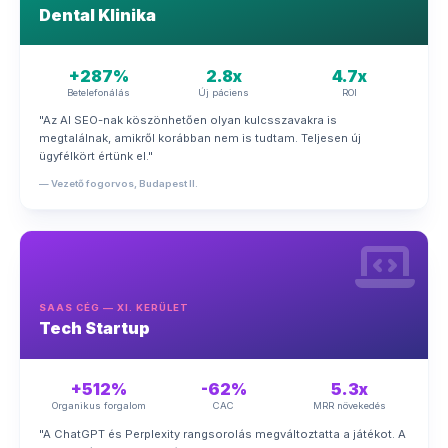
Dental Klinika
+287%
2.8x
4.7x
Betelefonálás
Új páciens
ROI
"Az AI SEO-nak köszönhetően olyan kulcsszavakra is
megtalálnak, amikről korábban nem is tudtam. Teljesen új
ügyfélkört értünk el."
— Vezető fogorvos, Budapest II.
SAAS CÉG — XI. KERÜLET
Tech Startup
+512%
-62%
5.3x
Organikus forgalom
CAC
MRR növekedés
"A ChatGPT és Perplexity rangsorolás megváltoztatta a játékot. A