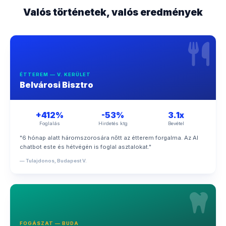
Valós történetek, valós eredmények
ÉTTEREM — V. KERÜLET
Belvárosi Bisztro
+412%
-53%
3.1x
Foglalás
Hirdetés ktg
Bevétel
"6 hónap alatt háromszorosára nőtt az étterem forgalma. Az AI
chatbot este és hétvégén is foglal asztalokat."
— Tulajdonos, Budapest V.
FOGÁSZAT — BUDA