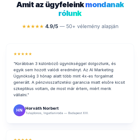
Amit az ügyfeleink
mondanak
rólunk
★★★★★
4.9/5
— 50+ vélemény alapján
★★★★★
"Korábban 3 különböző ügynökséggel dolgoztunk, és
egyik sem hozott valódi eredményt. Az AI Marketing
Ügynökség 3 hónap alatt több mint 4x-es forgalmat
generált. A pénzvisszafizetési garancia miatt elsőre kicsit
szkeptikus voltam, de most már értem, miért merik
vállalni."
Horváth Norbert
HN
Tulajdonos, Ingatlaniroda — Budapest XIII.
★★★★★