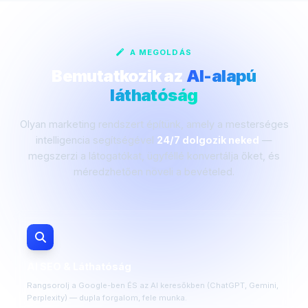
A MEGOLDÁS
Bemutatkozik az
AI-alapú
láthatóság
Olyan marketing rendszert építünk, amely a mesterséges
intelligencia segítségével
24/7 dolgozik neked
—
megszerzi a látogatókat, ügyféllé konvertálja őket, és
méredzhetően növeli a bevételed.
AI SEO & Láthatóság
Rangsorolj a Google-ben ÉS az AI keresőkben (ChatGPT, Gemini,
Perplexity) — dupla forgalom, fele munka.