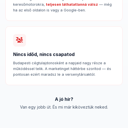
keresőmotorokra,
teljesen láthatatlanná válsz
— még
ha az első oldalon is vagy a Google-ben.
Nincs időd, nincs csapatod
Budapesti cégtulajdonosként a napjaid nagy része a
működéssel telik. A marketinget háttérbe szorítod — és
pontosan ezért maradsz le a versenytársaktól.
A jó hír?
Van egy jobb út. És mi már kiköveztük neked.