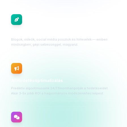
AI Tartalomgyártás
Blogok, videók, social média posztok és hírlevelek — emberi
minőségben, gépi sebességgel, magyarul.
AI Hirdetésoptimalizálás
Prediktív algoritmusaink 24/7 finomhangolják a hirdetéseidet.
Akár 3-5x jobb ROI a hagyományos módszerekhez képest.