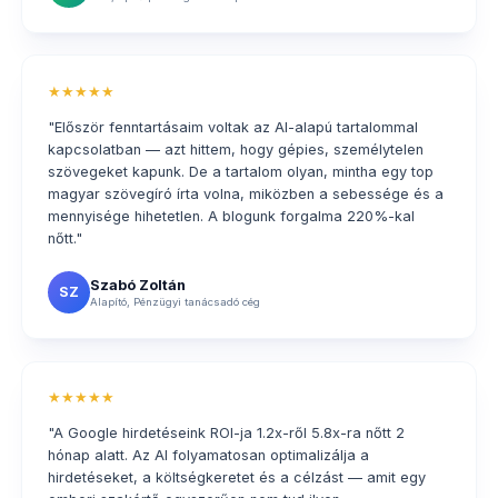
★★★★★
"Először fenntartásaim voltak az AI-alapú tartalommal
kapcsolatban — azt hittem, hogy gépies, személytelen
szövegeket kapunk. De a tartalom olyan, mintha egy top
magyar szövegíró írta volna, miközben a sebessége és a
mennyisége hihetetlen. A blogunk forgalma 220%-kal
nőtt."
Szabó Zoltán
SZ
Alapító, Pénzügyi tanácsadó cég
★★★★★
"A Google hirdetéseink ROI-ja 1.2x-ről 5.8x-ra nőtt 2
hónap alatt. Az AI folyamatosan optimalizálja a
hirdetéseket, a költségkeretet és a célzást — amit egy