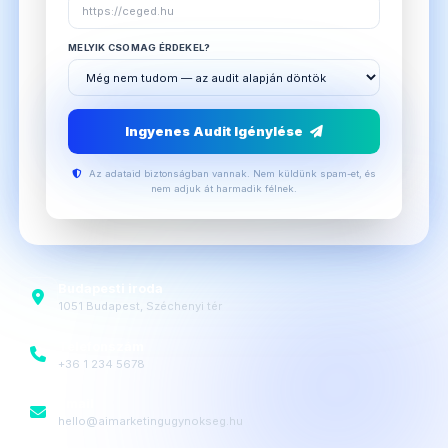
MELYIK CSOMAG ÉRDEKEL?
Ingyenes Audit Igénylése
Az adataid biztonságban vannak. Nem küldünk spam-et, és
nem adjuk át harmadik félnek.
Budapesti iroda
1051 Budapest, Széchenyi tér
Telefonszám
+36 1 234 5678
Email
hello@aimarketingugynokseg.hu