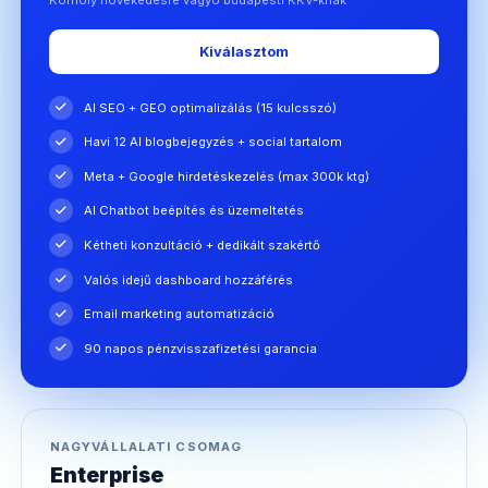
Kiválasztom
AI SEO + GEO optimalizálás (15 kulcsszó)
Havi 12 AI blogbejegyzés + social tartalom
Meta + Google hirdetéskezelés (max 300k ktg)
AI Chatbot beépítés és üzemeltetés
Kétheti konzultáció + dedikált szakértő
Valós idejű dashboard hozzáférés
Email marketing automatizáció
90 napos pénzvisszafizetési garancia
NAGYVÁLLALATI CSOMAG
Enterprise