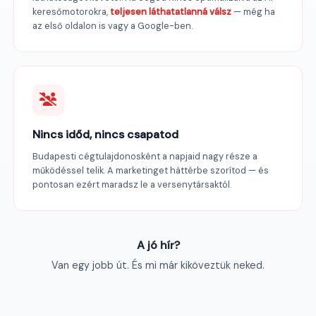
keresőmotorokra,
teljesen láthatatlanná válsz
— még ha
az első oldalon is vagy a Google-ben.
Nincs időd, nincs csapatod
Budapesti cégtulajdonosként a napjaid nagy része a
működéssel telik. A marketinget háttérbe szorítod — és
pontosan ezért maradsz le a versenytársaktól.
A jó hír?
Van egy jobb út. És mi már kiköveztük neked.