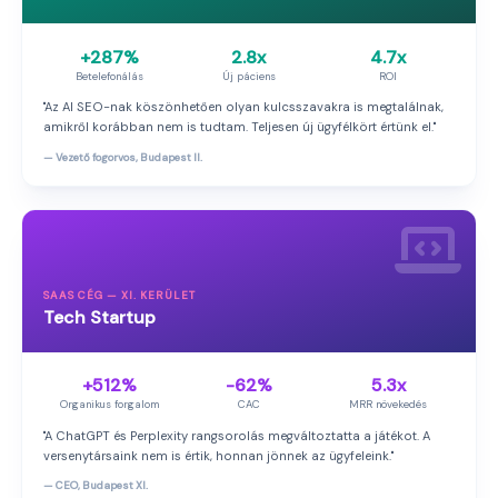
+287%
2.8x
4.7x
Betelefonálás
Új páciens
ROI
"Az AI SEO-nak köszönhetően olyan kulcsszavakra is megtalálnak,
amikről korábban nem is tudtam. Teljesen új ügyfélkört értünk el."
— Vezető fogorvos, Budapest II.
SAAS CÉG — XI. KERÜLET
Tech Startup
+512%
-62%
5.3x
Organikus forgalom
CAC
MRR növekedés
"A ChatGPT és Perplexity rangsorolás megváltoztatta a játékot. A
versenytársaink nem is értik, honnan jönnek az ügyfeleink."
— CEO, Budapest XI.