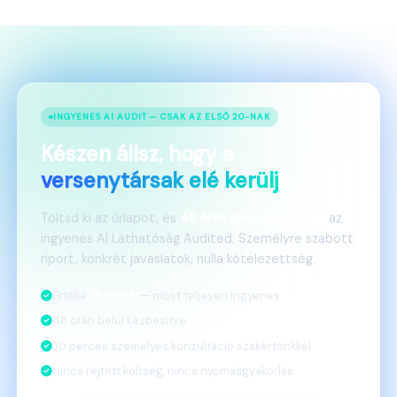
INGYENES AI AUDIT — CSAK AZ ELSŐ 20-NAK
Készen állsz, hogy a
versenytársak elé kerülj
?
Töltsd ki az űrlapot, és
48 órán belül elkészítjük
az
ingyenes AI Láthatóság Audited. Személyre szabott
riport, konkrét javaslatok, nulla kötelezettség.
Értéke
75.000 Ft
— most teljesen ingyenes
48 órán belül kézbesítve
30 perces személyes konzultáció szakértőnkkel
Nincs rejtett költség, nincs nyomásgyakorlás