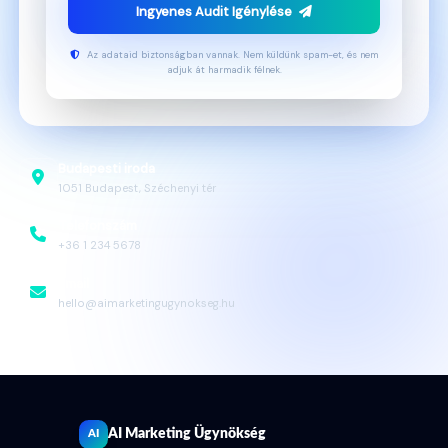
Ingyenes Audit Igénylése
Az adataid biztonságban vannak. Nem küldünk spam-et, és nem
adjuk át harmadik félnek.
Budapesti iroda
1051 Budapest, Széchenyi tér
Telefonszám
+36 1 234 5678
Email
hello@aimarketingugynokseg.hu
AI Marketing Ügynökség
AI