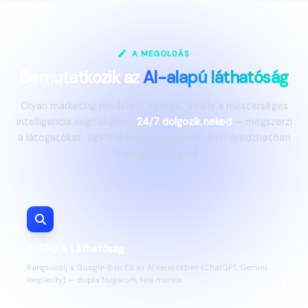
A MEGOLDÁS
Bemutatkozik az
AI-alapú láthatóság
Olyan marketing rendszert építünk, amely a mesterséges
intelligencia segítségével
24/7 dolgozik neked
— megszerzi
a látogatókat, ügyféllé konvertálja őket, és méredzhetően
növeli a bevételed.
AI SEO & Láthatóság
Rangsorolj a Google-ben ÉS az AI keresőkben (ChatGPT, Gemini,
Perplexity) — dupla forgalom, fele munka.