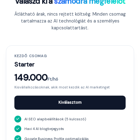
Válaszd ki a
számodra megfelelőt
Átlátható árak, nincs rejtett költség. Minden csomag
tartalmazza az AI technológiát és a személyes
kapcsolattartást.
KEZDŐ CSOMAG
Starter
149.000
Ft/hó
Kisvállalkozásoknak, akik most kezdik az AI marketinget
Kiválasztom
AI SEO alapbeállítások (5 kulcsszó)
Havi 4 AI blogbejegyzés
Google Business Profile optimalizálás