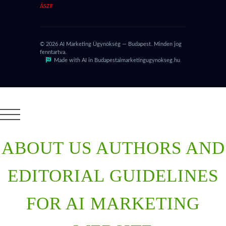
ÁSZF
© 2026 AI Marketing Ügynökség — Budapest. Minden jog
fenntartva.
Made with AI in Budapest
aimarketingugynokseg.hu
ABOUT US AUTHORS AND
EDITORIAL GUIDELINES
FOR AI MARKETING