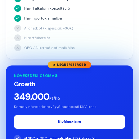
Havi 1 alkalom konzultáció
Havi riportok emailben
✕
AI chatbot (kiegészítő: +30k)
✕
Hirdetéskezelés
✕
GEO / AI kereső optimalizálás
🔥 LEGNÉPSZERŰBB
NÖVEKEDÉSI CSOMAG
Growth
349.000
Ft/hó
Komoly növekedésre vágyó budapesti KKV-knak
Kiválasztom
AI SEO + GEO optimalizálás (15 kulcsszó)