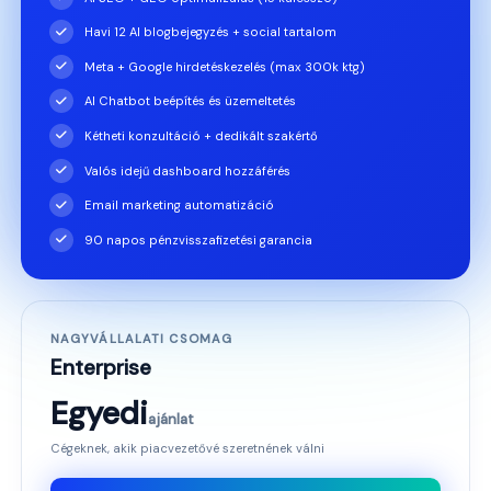
Havi 12 AI blogbejegyzés + social tartalom
Meta + Google hirdetéskezelés (max 300k ktg)
AI Chatbot beépítés és üzemeltetés
Kétheti konzultáció + dedikált szakértő
Valós idejű dashboard hozzáférés
Email marketing automatizáció
90 napos pénzvisszafizetési garancia
NAGYVÁLLALATI CSOMAG
Enterprise
Egyedi
ajánlat
Cégeknek, akik piacvezetővé szeretnének válni