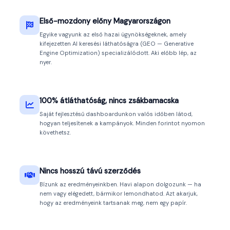
Első-mozdony előny Magyarországon
Egyike vagyunk az első hazai ügynökségeknek, amely
kifejezetten AI keresési láthatóságra (GEO — Generative
Engine Optimization) specializálódott. Aki előbb lép, az
nyer.
100% átláthatóság, nincs zsákbamacska
Saját fejlesztésű dashboardunkon valós időben látod,
hogyan teljesítenek a kampányok. Minden forintot nyomon
követhetsz.
Nincs hosszú távú szerződés
Bízunk az eredményeinkben. Havi alapon dolgozunk — ha
nem vagy elégedett, bármikor lemondhatod. Azt akarjuk,
hogy az eredményeink tartsanak meg, nem egy papír.