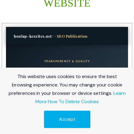
WEBSITE
honlap-keszites.net/
· SEO Publication
TRANSPARENCY & QUALITY
About Us, Our Authors &
This website uses cookies to ensure the best
Editorial Guidelines
browsing experience. You may change your cookie
Understand how we work, who writes our content, and the
preferences in your browser or device settings.
Learn
principles that guide every publication we produce.
More
How To Delete Cookies
About Us
Authors
Editorial Guidelines
Fact-Checking
Accept
Ingyenes Audit
Corrections Policy
Privacy & Compliance