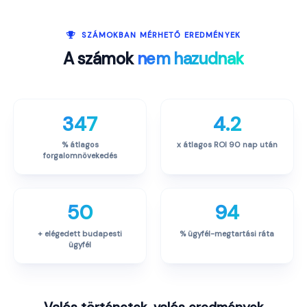
SZÁMOKBAN MÉRHETŐ EREDMÉNYEK
A számok
nem hazudnak
347
4.2
% átlagos
x átlagos ROI 90 nap után
forgalomnövekedés
50
94
+ elégedett budapesti
% ügyfél-megtartási ráta
ügyfél