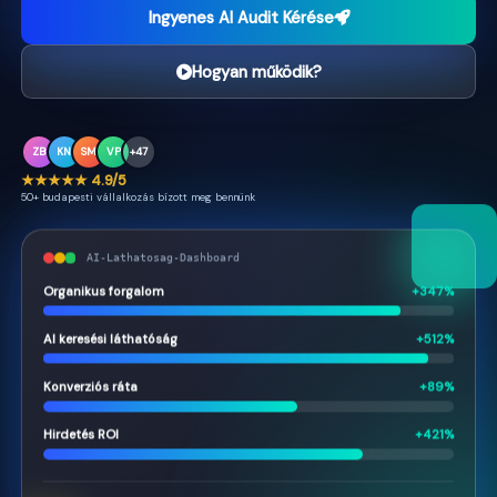
Ingyenes AI Audit Kérése
Hogyan működik?
ZB
KN
SM
VP
+47
★★★★★ 4.9/5
50+ budapesti vállalkozás bízott meg bennünk
AI-Lathatosag-Dashboard
Organikus forgalom
+347%
AI keresési láthatóság
+512%
Konverziós ráta
+89%
Hirdetés ROI
+421%