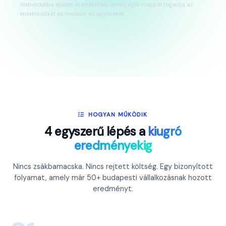
Weboldalba épített AI értékesítő, amely éjjel-nappal fogadja az
érdeklődőket és minősíti az ügyfeleket.
HOGYAN MŰKÖDIK
4 egyszerű lépés a
kiugró
eredményekig
Nincs zsákbamacska. Nincs rejtett költség. Egy bizonyított
folyamat, amely már 50+ budapesti vállalkozásnak hozott
eredményt.