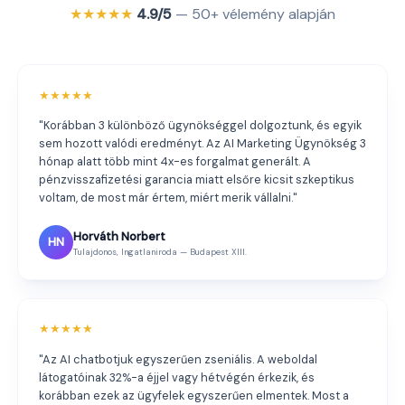
★★★★★
4.9/5
— 50+ vélemény alapján
★★★★★
"Korábban 3 különböző ügynökséggel dolgoztunk, és egyik
sem hozott valódi eredményt. Az AI Marketing Ügynökség 3
hónap alatt több mint 4x-es forgalmat generált. A
pénzvisszafizetési garancia miatt elsőre kicsit szkeptikus
voltam, de most már értem, miért merik vállalni."
Horváth Norbert
HN
Tulajdonos, Ingatlaniroda — Budapest XIII.
★★★★★
"Az AI chatbotjuk egyszerűen zseniális. A weboldal
látogatóinak 32%-a éjjel vagy hétvégén érkezik, és
korábban ezek az ügyfelek egyszerűen elmentek. Most a