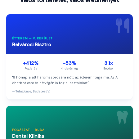
Valós történetek, valós eredmények
ÉTTEREM — V. KERÜLET
Belvárosi Bisztro
+412%
-53%
3.1x
Foglalás
Hirdetés ktg
Bevétel
"6 hónap alatt háromszorosára nőtt az étterem forgalma. Az AI
chatbot este és hétvégén is foglal asztalokat."
— Tulajdonos, Budapest V.
FOGÁSZAT — BUDA
Dental Klinika