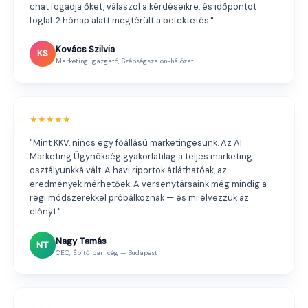
chat fogadja őket, válaszol a kérdéseikre, és időpontot
foglal. 2 hónap alatt megtérült a befektetés."
Kovács Szilvia
KS
Marketing igazgató, Szépségszalon-hálózat
★★★★★
"Mint KKV, nincs egy főállású marketingesünk. Az AI
Marketing Ügynökség gyakorlatilag a teljes marketing
osztályunkká vált. A havi riportok átláthatóak, az
eredmények mérhetőek. A versenytársaink még mindig a
régi módszerekkel próbálkoznak — és mi élvezzük az
előnyt."
Nagy Tamás
NT
CEO, Építőipari cég — Budapest