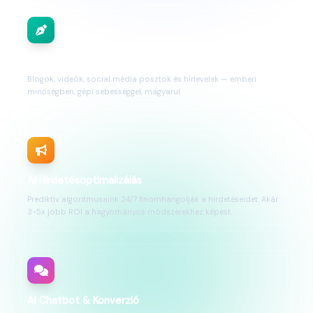
AI Tartalomgyártás
Blogok, videók, social média posztok és hírlevelek — emberi
minőségben, gépi sebességgel, magyarul.
AI Hirdetésoptimalizálás
Prediktív algoritmusaink 24/7 finomhangolják a hirdetéseidet. Akár
3-5x jobb ROI a hagyományos módszerekhez képest.
AI Chatbot & Konverzió