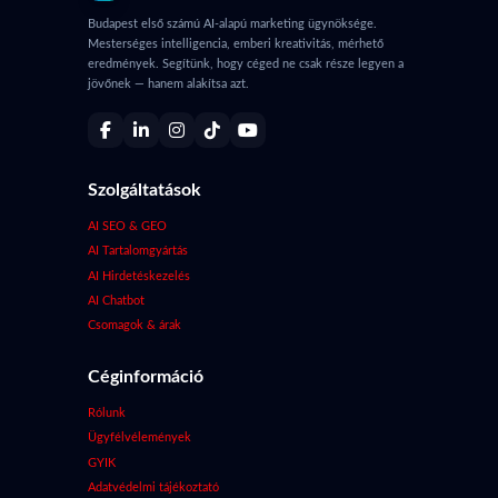
Budapest első számú AI-alapú marketing ügynöksége.
Mesterséges intelligencia, emberi kreativitás, mérhető
eredmények. Segítünk, hogy céged ne csak része legyen a
jövőnek — hanem alakítsa azt.
Szolgáltatások
AI SEO & GEO
AI Tartalomgyártás
AI Hirdetéskezelés
AI Chatbot
Csomagok & árak
Céginformáció
Rólunk
Ügyfélvélemények
GYIK
Adatvédelmi tájékoztató