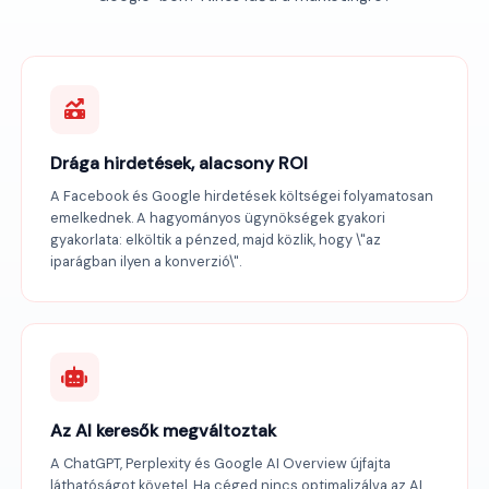
Drága hirdetések, alacsony ROI
A Facebook és Google hirdetések költségei folyamatosan
emelkednek. A hagyományos ügynökségek gyakori
gyakorlata: elköltik a pénzed, majd közlik, hogy \"az
iparágban ilyen a konverzió\".
Az AI keresők megváltoztak
A ChatGPT, Perplexity és Google AI Overview újfajta
láthatóságot követel. Ha céged nincs optimalizálva az AI