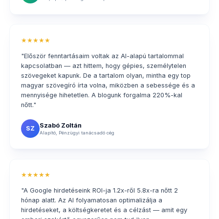
★★★★★
"Először fenntartásaim voltak az AI-alapú tartalommal
kapcsolatban — azt hittem, hogy gépies, személytelen
szövegeket kapunk. De a tartalom olyan, mintha egy top
magyar szövegíró írta volna, miközben a sebessége és a
mennyisége hihetetlen. A blogunk forgalma 220%-kal
nőtt."
Szabó Zoltán
SZ
Alapító, Pénzügyi tanácsadó cég
★★★★★
"A Google hirdetéseink ROI-ja 1.2x-ről 5.8x-ra nőtt 2
hónap alatt. Az AI folyamatosan optimalizálja a
hirdetéseket, a költségkeretet és a célzást — amit egy