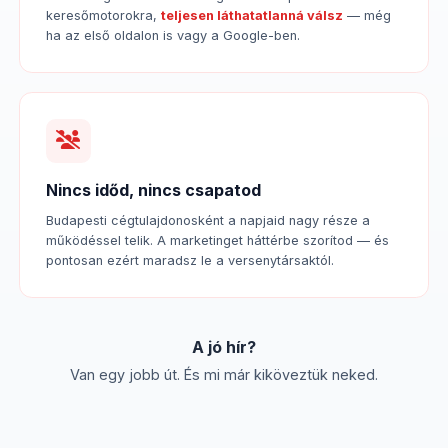
keresőmotorokra,
teljesen láthatatlanná válsz
— még
ha az első oldalon is vagy a Google-ben.
Nincs időd, nincs csapatod
Budapesti cégtulajdonosként a napjaid nagy része a
működéssel telik. A marketinget háttérbe szorítod — és
pontosan ezért maradsz le a versenytársaktól.
A jó hír?
Van egy jobb út. És mi már kiköveztük neked.