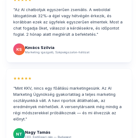
"Az AI chatbotjuk egyszerűen zseniális. A weboldal
látogatóinak 32%-a éjjel vagy hétvégén érkezik, és
korábban ezek az ügyfelek egyszerűen elmentek. Most a
chat fogadja őket, válaszol a kérdéseikre, és időpontot
foglal. 2 hónap alatt megtérült a befektetés."
Kovács Szilvia
KS
Marketing igazgató, Szépségszalon-hálózat
★★★★★
"Mint KKV, nincs egy főállású marketingesünk. Az AI
Marketing Ügynökség gyakorlatilag a teljes marketing
osztályunkká vált. A havi riportok átláthatóak, az
eredmények mérhetőek. A versenytársaink még mindig a
régi módszerekkel próbálkoznak — és mi élvezzük az
előnyt."
Nagy Tamás
NT
CEO, Építőipari cég — Budapest