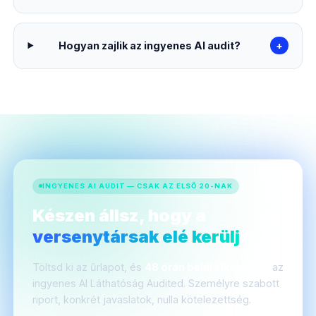
Hogyan zajlik az ingyenes AI audit?
+
INGYENES AI AUDIT — CSAK AZ ELSŐ 20-NAK
Készen állsz, hogy a
versenytársak elé kerülj
?
Töltsd ki az űrlapot, és
48 órán belül elkészítjük
az
ingyenes AI Láthatóság Audited. Személyre szabott
riport, konkrét javaslatok, nulla kötelezettség.