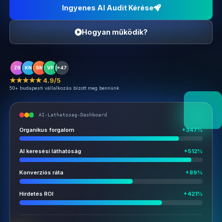
Ingyenes AI Audit Kérése
Hogyan működik?
ZB
KN
SM
VP
+47
★★★★★ 4.9/5
50+ budapesti vállalkozás bízott meg bennünk
AI-Lathatosag-Dashboard
Organikus forgalom
+347%
AI keresési láthatóság
+512%
Konverziós ráta
+89%
Hirdetés ROI
+421%