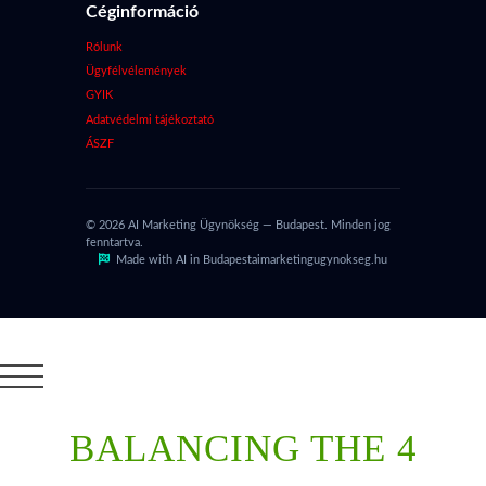
Céginformáció
Rólunk
Ügyfélvélemények
GYIK
Adatvédelmi tájékoztató
ÁSZF
© 2026 AI Marketing Ügynökség — Budapest. Minden jog
fenntartva.
Made with AI in Budapest
aimarketingugynokseg.hu
BALANCING THE 4