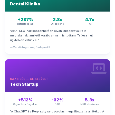
Dental Klinika
+287%
2.8x
4.7x
Betelefonálás
Új páciens
ROI
"Az AI SEO-nak köszönhetően olyan kulcsszavakra is
megtalálnak, amikről korábban nem is tudtam. Teljesen új
ügyfélkört értünk el."
— Vezető fogorvos, Budapest II.
SAAS CÉG — XI. KERÜLET
Tech Startup
+512%
-62%
5.3x
Organikus forgalom
CAC
MRR növekedés
"A ChatGPT és Perplexity rangsorolás megváltoztatta a játékot. A