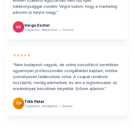
emberi szakértő egyszerűen nem tud ilyen
hatékonysággal csinálni. Végre tudom, hogy a marketing
pénzem jó helyre megy."
Varga Eszter
VE
Tulajdonos, Webáruház — Fashion
★★★★★
"Nem budapesti vagyok, de online konzultáció keretében
ugyanolyan professzionális szolgáltatást kaptam, mintha
személyesen találkoztunk volna. A csapat rendkívül
hozzáértő, mindig elérhetőek, és ami a legfontosabb: az
eredmények beszélnek helyettük. Erősen ajánlom."
Tóth Péter
TP
Tulajdonos, Vendégház — Balaton