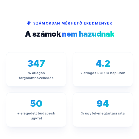
SZÁMOKBAN MÉRHETŐ EREDMÉNYEK
A számok
nem hazudnak
347
4.2
% átlagos
x átlagos ROI 90 nap után
forgalomnövekedés
50
94
+ elégedett budapesti
% ügyfél-megtartási ráta
ügyfél