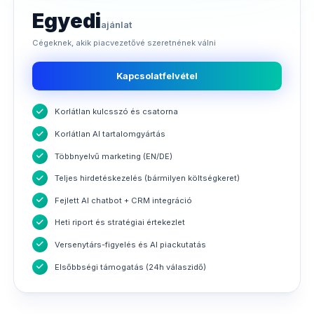
Egyedi
ajánlat
Cégeknek, akik piacvezetővé szeretnének válni
Kapcsolatfelvétel
Korlátlan kulcsszó és csatorna
Korlátlan AI tartalomgyártás
Többnyelvű marketing (EN/DE)
Teljes hirdetéskezelés (bármilyen költségkeret)
Fejlett AI chatbot + CRM integráció
Heti riport és stratégiai értekezlet
Versenytárs-figyelés és AI piackutatás
Elsőbbségi támogatás (24h válaszidő)