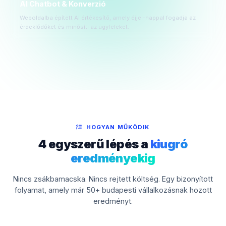
AI Chatbot & Konverzió
Weboldalba épített AI értékesítő, amely éjjel-nappal fogadja az
érdeklődőket és minősíti az ügyfeleket.
HOGYAN MŰKÖDIK
4 egyszerű lépés a
kiugró
eredményekig
Nincs zsákbamacska. Nincs rejtett költség. Egy bizonyított
folyamat, amely már 50+ budapesti vállalkozásnak hozott
eredményt.