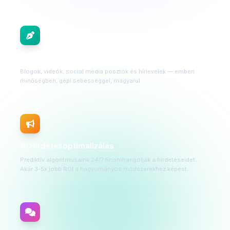
AI Tartalomgyártás
Blogok, videók, social média posztok és hírlevelek — emberi
minőségben, gépi sebességgel, magyarul.
AI Hirdetésoptimalizálás
Prediktív algoritmusaink 24/7 finomhangolják a hirdetéseidet.
Akár 3-5x jobb ROI a hagyományos módszerekhez képest.