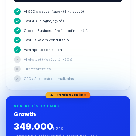
AI SEO alapbeállítások (5 kulcsszó)
Havi 4 AI blogbejegyzés
Google Business Profile optimalizálás
Havi 1 alkalom konzultáció
Havi riportok emailben
✕
AI chatbot (kiegészítő: +30k)
✕
Hirdetéskezelés
✕
GEO / AI kereső optimalizálás
🔥 LEGNÉPSZERŰBB
NÖVEKEDÉSI CSOMAG
Growth
349.000
Ft/hó
Komoly növekedésre vágyó budapesti KKV-knak