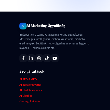
AI Marketing Ügynökség
AI
Budapest első számú AI-alapú marketing ügynöksége.
Mesterséges intelligencia, emberi kreativitás, mérhető
eredmények. Segítünk, hogy céged ne csak része legyen a
jövőnek — hanem alakítsa azt.
Szolgáltatások
AI SEO & GEO
AI Tartalomgyártás
AI Hirdetéskezelés
AI Chatbot
Csomagok & árak