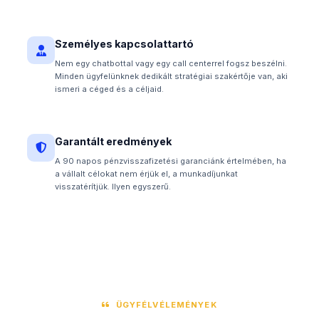
Személyes kapcsolattartó
Nem egy chatbottal vagy egy call centerrel fogsz beszélni.
Minden ügyfelünknek dedikált stratégiai szakértője van, aki
ismeri a céged és a céljaid.
Garantált eredmények
A 90 napos pénzvisszafizetési garanciánk értelmében, ha
a vállalt célokat nem érjük el, a munkadíjunkat
visszatérítjük. Ilyen egyszerű.
ÜGYFÉLVÉLEMÉNYEK