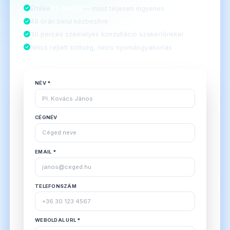
Értéke
75.000 Ft
— most teljesen ingyenes
48 órán belül kézbesítve
30 perces személyes konzultáció szakértőnkkel
Nincs rejtett költség, nincs nyomásgyakorlás
NÉV *
CÉGNÉV
EMAIL *
TELEFONSZÁM
WEBOLDAL URL *