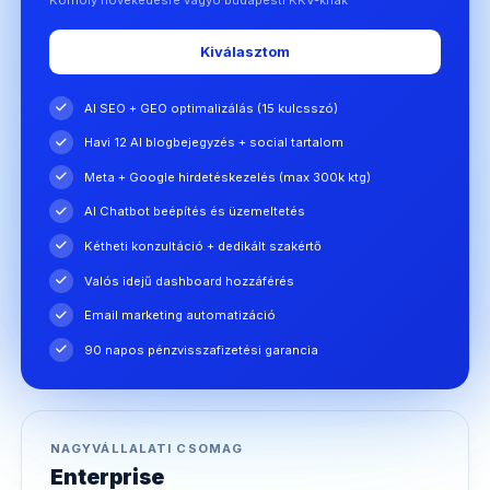
Kiválasztom
AI SEO + GEO optimalizálás (15 kulcsszó)
Havi 12 AI blogbejegyzés + social tartalom
Meta + Google hirdetéskezelés (max 300k ktg)
AI Chatbot beépítés és üzemeltetés
Kétheti konzultáció + dedikált szakértő
Valós idejű dashboard hozzáférés
Email marketing automatizáció
90 napos pénzvisszafizetési garancia
NAGYVÁLLALATI CSOMAG
Enterprise