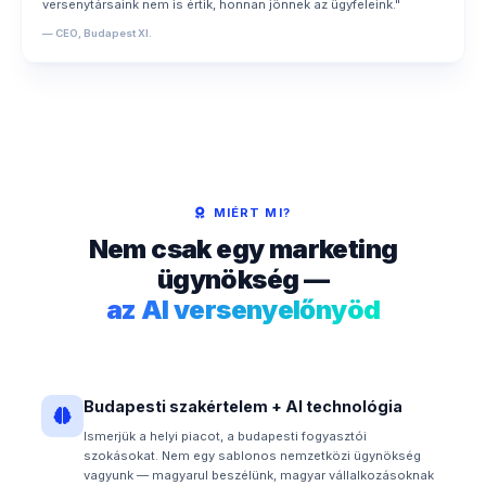
versenytársaink nem is értik, honnan jönnek az ügyfeleink."
— CEO, Budapest XI.
MIÉRT MI?
Nem csak egy marketing
ügynökség —
az AI versenyelőnyöd
Budapesti szakértelem + AI technológia
Ismerjük a helyi piacot, a budapesti fogyasztói
szokásokat. Nem egy sablonos nemzetközi ügynökség
vagyunk — magyarul beszélünk, magyar vállalkozásoknak