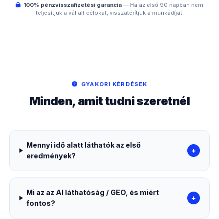
100% pénzvisszafizetési garancia
— Ha az első 90 napban nem
teljesítjük a vállalt célokat, visszatérítjük a munkadíjat.
GYAKORI KÉRDÉSEK
Minden, amit tudni szeretnél
Mennyi idő alatt láthatók az első
+
eredmények?
Mi az az AI láthatóság / GEO, és miért
+
fontos?