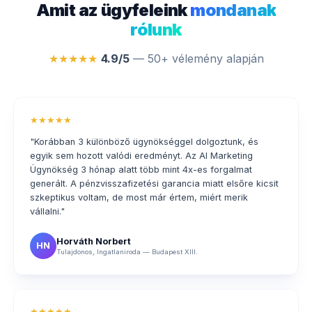
Amit az ügyfeleink
mondanak
rólunk
★★★★★
4.9/5
— 50+ vélemény alapján
★★★★★
"Korábban 3 különböző ügynökséggel dolgoztunk, és
egyik sem hozott valódi eredményt. Az AI Marketing
Ügynökség 3 hónap alatt több mint 4x-es forgalmat
generált. A pénzvisszafizetési garancia miatt elsőre kicsit
szkeptikus voltam, de most már értem, miért merik
vállalni."
Horváth Norbert
HN
Tulajdonos, Ingatlaniroda — Budapest XIII.
★★★★★