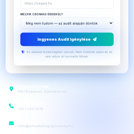
MELYIK CSOMAG ÉRDEKEL?
Ingyenes Audit Igénylése
Az adataid biztonságban vannak. Nem küldünk spam-et, és
nem adjuk át harmadik félnek.
Budapesti iroda
1051 Budapest, Széchenyi tér
Telefonszám
+36 1 234 5678
Email
hello@aimarketingugynokseg.hu