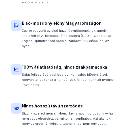
építünk stratégiát.
Első-mozdony előny Magyarországon
Egyike vagyunk az első hazai ügynökségeknek, amely
kifejezetten AI keresési láthatóságra (GEO — Generative
Engine Optimization) specializálódott. Aki előbb lép, az
nyer.
100% átláthatóság, nincs zsákbamacska
Saját fejlesztésű dashboardunkon valós időben látod,
hogyan teljesítenek a kampányok. Minden forintot nyomon
követhetsz.
Nincs hosszú távú szerződés
Bízunk az eredményeinkben. Havi alapon dolgozunk — ha
nem vagy elégedett, bármikor lemondhatod. Azt akarjuk,
hogy az eredményeink tartsanak meg, nem egy papír.