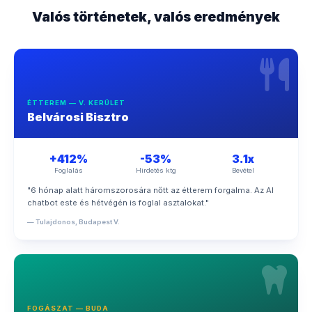
Valós történetek, valós eredmények
ÉTTEREM — V. KERÜLET
Belvárosi Bisztro
+412%
-53%
3.1x
Foglalás
Hirdetés ktg
Bevétel
"6 hónap alatt háromszorosára nőtt az étterem forgalma. Az AI
chatbot este és hétvégén is foglal asztalokat."
— Tulajdonos, Budapest V.
FOGÁSZAT — BUDA