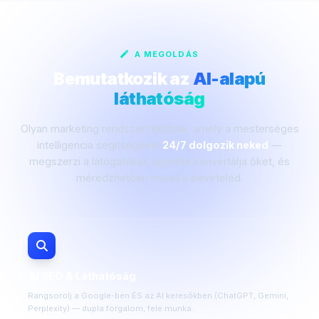
A MEGOLDÁS
Bemutatkozik az
AI-alapú
láthatóság
Olyan marketing rendszert építünk, amely a mesterséges
intelligencia segítségével
24/7 dolgozik neked
—
megszerzi a látogatókat, ügyféllé konvertálja őket, és
méredzhetően növeli a bevételed.
AI SEO & Láthatóság
Rangsorolj a Google-ben ÉS az AI keresőkben (ChatGPT, Gemini,
Perplexity) — dupla forgalom, fele munka.