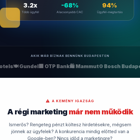
3.2x
-68%
94%
Több ügyfél
Alacsonyabb CAC
Ügyfél-megtartás
AKIK MÁR BÍZNAK BENNÜNK BUDAPESTEN
tels
🍽️ Gundel
🏢 OTP Bank
🛍️ Mammut
⚙️ Bosch Budape
A KEMÉNY IGAZSÁG
A régi marketing
már nem működik
Ismerős? Rengeteg pénzt költesz hirdetésekre, mégsem
jönnek az ügyfelek? A konkurencia mindig előtted van a
Google-ben? Nincs időd a marketingre?