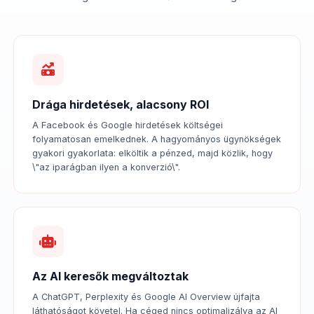
Drága hirdetések, alacsony ROI
A Facebook és Google hirdetések költségei
folyamatosan emelkednek. A hagyományos ügynökségek
gyakori gyakorlata: elköltik a pénzed, majd közlik, hogy
\"az iparágban ilyen a konverzió\".
Az AI keresők megváltoztak
A ChatGPT, Perplexity és Google AI Overview újfajta
láthatóságot követel. Ha céged nincs optimalizálva az AI