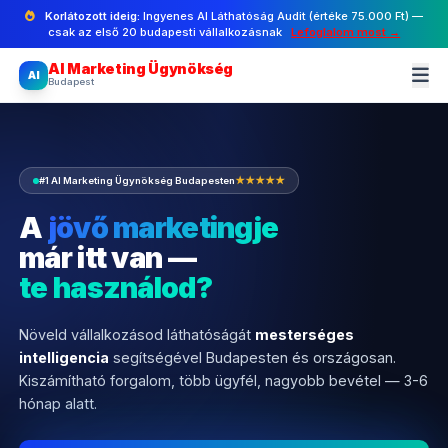
Korlátozott ideig:
Ingyenes AI Láthatóság Audit (értéke 75.000 Ft) —
csak az első 20 budapesti vállalkozásnak
Lefoglalom most →
AI Marketing Ügynökség
AI
Budapest
#1 AI Marketing Ügynökség Budapesten
★★★★★
A
jövő marketingje
már itt van —
te használod?
Növeld vállalkozásod láthatóságát
mesterséges
intelligencia
segítségével Budapesten és országosan.
Kiszámítható forgalom, több ügyfél, nagyobb bevétel — 3-6
hónap alatt.