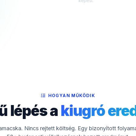
képest.
HOGYAN MŰKÖDIK
ű lépés a
kiugró er
macska. Nincs rejtett költség. Egy bizonyított folyam