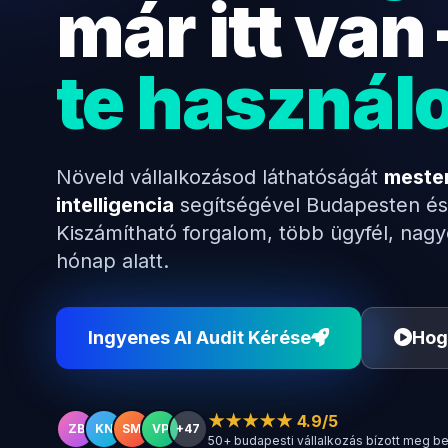
már itt van
te használ
Növeld vállalkozásod láthatóságát
meste
intelligencia
segítségével Budapesten és
Kiszámítható forgalom, több ügyfél, nag
hónap alatt.
Ingyenes AI Audit Kérése
Hog
★★★★★ 4.9/5
ZB
KN
SM
VP
+47
50+ budapesti vállalkozás bízott meg b