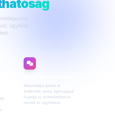
áthatóság
telligencia
at, ügyféllé
led.
AI Chatbot & Konverzió
s
Weboldalba épített AI
értékesítő, amely éjjel-nappal
7
fogadja az érdeklődőket és
et.
minősíti az ügyfeleket.
z