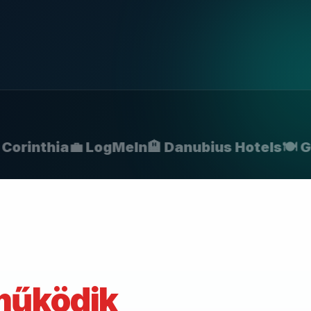
rinthia
💼 LogMeIn
🏨 Danubius Hotels
🍽️ Gun
működik