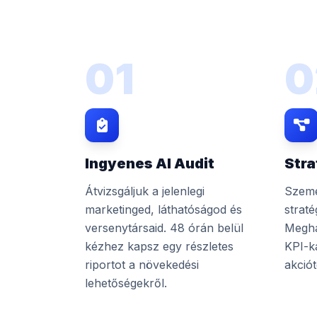
01
0
Ingyenes AI Audit
Stra
Átvizsgáljuk a jelenlegi
Szemé
marketinged, láthatóságod és
straté
versenytársaid. 48 órán belül
Megha
kézhez kapsz egy részletes
KPI-k
riportot a növekedési
akciót
lehetőségekről.