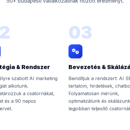
50+ budapesti vállalkozásnak hozott eredményt.
2
03
tégia & Rendszer
Bevezetés & Skáláz
lyre szabott AI marketing
Beindítjuk a rendszert: AI S
giát alkotunk.
tartalom, hirdetések, chatbo
tározzuk a csatornákat,
Folyamatosan mérünk,
at és a 90 napos
optimalizálunk és skálázunk
ervet.
legjobban teljesítő csatorná