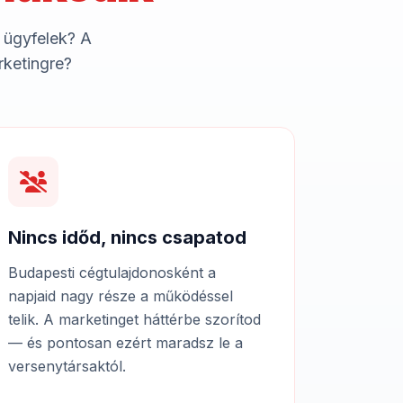
 ügyfelek? A
rketingre?
Nincs időd, nincs csapatod
Budapesti cégtulajdonosként a
napjaid nagy része a működéssel
telik. A marketinget háttérbe szorítod
— és pontosan ezért maradsz le a
versenytársaktól.