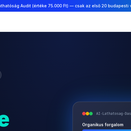
thatóság Audit (értéke 75.000 Ft) — csak az első 20 budapesti
e
AI-Lathatosag-Das
Organikus forgalom