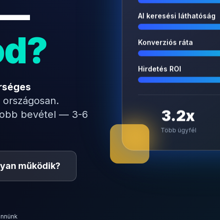
 —
AI keresési láthatóság
od?
Konverziós ráta
Hirdetés ROI
rséges
 országosan.
yobb bevétel — 3-6
3.2x
Több ügyfél
yan működik?
ennünk