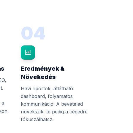
04
ás
Eredmények &
Növekedés
EO,
t.
Havi riportok, átlátható
dashboard, folyamatos
 a
kommunikáció. A bevételed
kon.
növekszik, te pedig a cégedre
fókuszálhatsz.