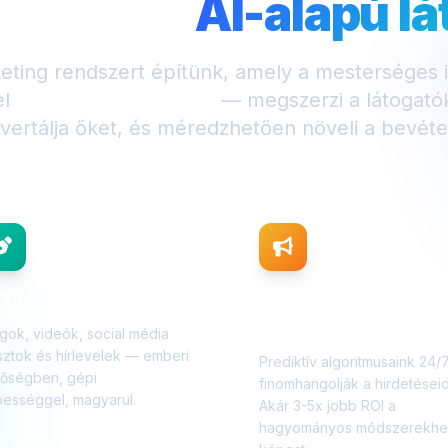
kozik az
AI-alapú l
eting rendszert építünk, amely a mesterséges in
el
24/7 dolgozik neked
— megszerzi a látogatók
vertálja őket, és méredzhetően növeli a bevéte
 Tartalomgyártás
AI
Hirdetésoptimalizálá
gok, videók, social média
ztok és hírlevelek — emberi
Prediktív algoritmusaink 24/
nőségben, gépi
finomhangolják a hirdetéseid
ességgel, magyarul.
Akár 3-5x jobb ROI a
hagyományos módszerekhe