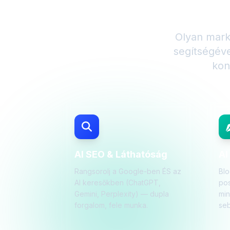
Bemutat
Olyan mark
segítségév
kon
AI SEO & Láthatóság
AI
Rangsorolj a Google-ben ÉS az
Blo
AI keresőkben (ChatGPT,
pos
Gemini, Perplexity) — dupla
mi
forgalom, fele munka.
seb