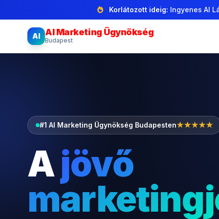
Korlátozott ideig:
Ingyenes AI Lá
AI Marketing Ügynökség
AI
Budapest
#1 AI Marketing Ügynökség Budapesten
★★★★★
A
jövő
marketingj