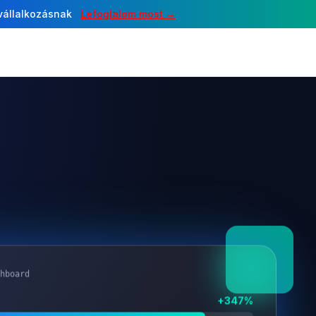
 vállalkozásnak
Lefoglalom most →
hboard
+347%