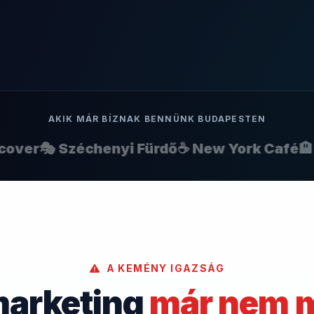
AKIK MÁR BÍZNAK BENNÜNK BUDAPESTEN
er
🎭 Széchenyi Fürdő
☕ New York Café
🏨 Co
A KEMÉNY IGAZSÁG
marketing
már nem 