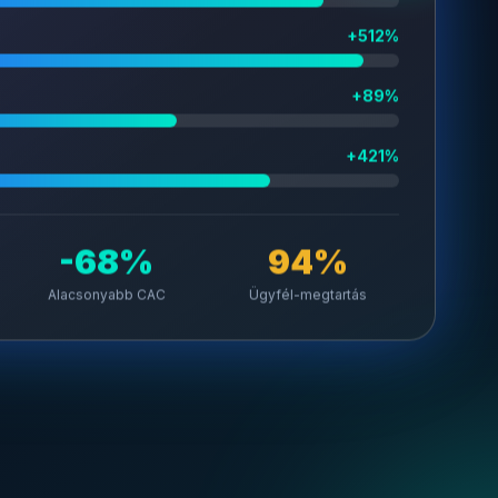
+512%
+89%
+421%
-68%
94%
Alacsonyabb CAC
Ügyfél-megtartás