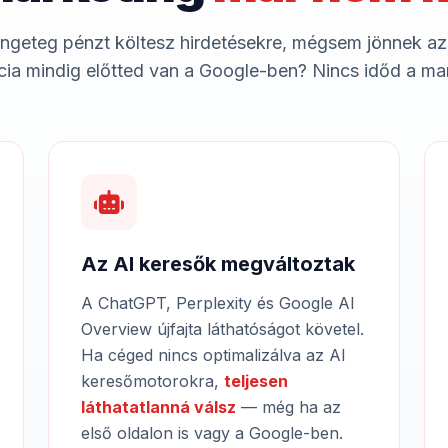
ngeteg pénzt költesz hirdetésekre, mégsem jönnek az
ia mindig előtted van a Google-ben? Nincs időd a ma
Az AI keresők megváltoztak
A ChatGPT, Perplexity és Google AI
Overview újfajta láthatóságot követel.
Ha céged nincs optimalizálva az AI
keresőmotorokra,
teljesen
láthatatlanná válsz
— még ha az
első oldalon is vagy a Google-ben.