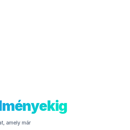
edményekig
at, amely már