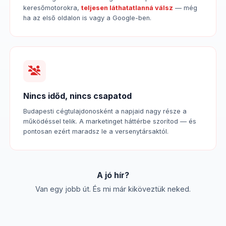
keresőmotorokra,
teljesen láthatatlanná válsz
— még
ha az első oldalon is vagy a Google-ben.
Nincs időd, nincs csapatod
Budapesti cégtulajdonosként a napjaid nagy része a
működéssel telik. A marketinget háttérbe szorítod — és
pontosan ezért maradsz le a versenytársaktól.
A jó hír?
Van egy jobb út. És mi már kiköveztük neked.