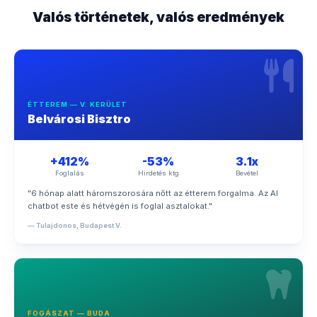
Valós történetek, valós eredmények
ÉTTEREM — V. KERÜLET
Belvárosi Bisztro
+412%
-53%
3.1x
Foglalás
Hirdetés ktg
Bevétel
"6 hónap alatt háromszorosára nőtt az étterem forgalma. Az AI
chatbot este és hétvégén is foglal asztalokat."
— Tulajdonos, Budapest V.
FOGÁSZAT — BUDA