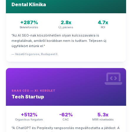
Dental Klinika
+287%
2.8x
4.7x
Betelefonálás
Új páciens
ROI
"Az AI SEO-nak köszönhetően olyan kulcsszavakra is
megtalálnak, amikről korábban nem is tudtam. Teljesen új
ügyfélkört értünk el."
— Vezető fogorvos, Budapest II.
SAAS CÉG — XI. KERÜLET
Tech Startup
+512%
-62%
5.3x
Organikus forgalom
CAC
MRR növekedés
"A ChatGPT és Perplexity rangsorolás megváltoztatta a játékot. A