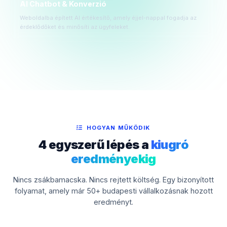
AI Chatbot & Konverzió
Weboldalba épített AI értékesítő, amely éjjel-nappal fogadja az
érdeklődőket és minősíti az ügyfeleket.
HOGYAN MŰKÖDIK
4 egyszerű lépés a
kiugró
eredményekig
Nincs zsákbamacska. Nincs rejtett költség. Egy bizonyított
folyamat, amely már 50+ budapesti vállalkozásnak hozott
eredményt.