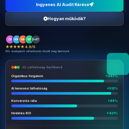
Ingyenes AI Audit Kérése
Hogyan működik?
ZB
KN
SM
VP
+47
★★★★★ 4.9/5
50+ budapesti vállalkozás bízott meg bennünk
AI-Lathatosag-Dashboard
Organikus forgalom
+347%
AI keresési láthatóság
+512%
Konverziós ráta
+89%
Hirdetés ROI
+421%