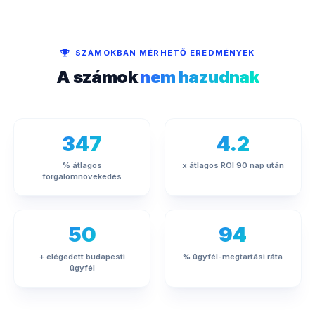
SZÁMOKBAN MÉRHETŐ EREDMÉNYEK
A számok
nem hazudnak
347
4.2
% átlagos
x átlagos ROI 90 nap után
forgalomnövekedés
50
94
+ elégedett budapesti
% ügyfél-megtartási ráta
ügyfél