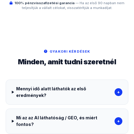
100% pénzvisszafizetési garancia
— Ha az első 90 napban nem
teljesítjük a vállalt célokat, visszatérítjük a munkadíjat.
GYAKORI KÉRDÉSEK
Minden, amit tudni szeretnél
Mennyi idő alatt láthatók az első
+
eredmények?
Mi az az AI láthatóság / GEO, és miért
+
fontos?