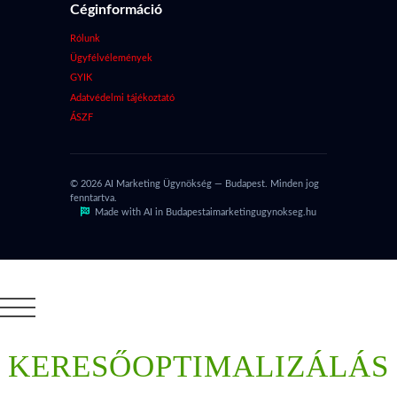
Céginformáció
Rólunk
Ügyfélvélemények
GYIK
Adatvédelmi tájékoztató
ÁSZF
© 2026 AI Marketing Ügynökség — Budapest. Minden jog
fenntartva.
Made with AI in Budapest
aimarketingugynokseg.hu
KERESŐOPTIMALIZÁLÁS