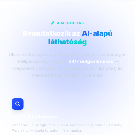
A MEGOLDÁS
Bemutatkozik az
AI-alapú
láthatóság
Olyan marketing rendszert építünk, amely a mesterséges
intelligencia segítségével
24/7 dolgozik neked
—
megszerzi a látogatókat, ügyféllé konvertálja őket, és
méredzhetően növeli a bevételed.
AI SEO & Láthatóság
Rangsorolj a Google-ben ÉS az AI keresőkben (ChatGPT, Gemini,
Perplexity) — dupla forgalom, fele munka.