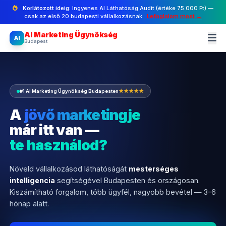
Korlátozott ideig:
Ingyenes AI Láthatóság Audit (értéke 75.000 Ft) —
csak az első 20 budapesti vállalkozásnak
Lefoglalom most →
AI Marketing Ügynökség
AI
Budapest
#1 AI Marketing Ügynökség Budapesten
★★★★★
A
jövő marketingje
már itt van —
te használod?
Növeld vállalkozásod láthatóságát
mesterséges
intelligencia
segítségével Budapesten és országosan.
Kiszámítható forgalom, több ügyfél, nagyobb bevétel — 3-6
hónap alatt.