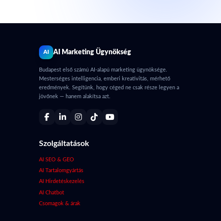
AI Marketing Ügynökség
AI
Budapest első számú AI-alapú marketing ügynöksége.
Mesterséges intelligencia, emberi kreativitás, mérhető
eredmények. Segítünk, hogy céged ne csak része legyen a
jövőnek — hanem alakítsa azt.
Szolgáltatások
AI SEO & GEO
AI Tartalomgyártás
AI Hirdetéskezelés
AI Chatbot
Csomagok & árak