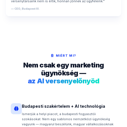
versenytársaink nem is értik, honnan jönnek az ügyfeleink."
— CEO, Budapest XI.
MIÉRT MI?
Nem csak egy marketing
ügynökség —
az AI versenyelőnyöd
Budapesti szakértelem + AI technológia
Ismerjük a helyi piacot, a budapesti fogyasztói
szokásokat. Nem egy sablonos nemzetközi ügynökség
vagyunk — magyarul beszélünk, magyar vállalkozásoknak