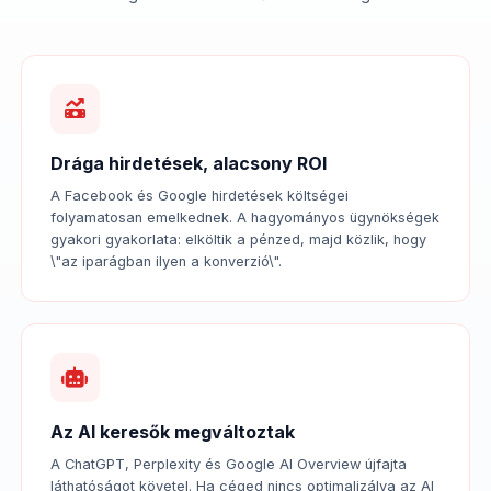
Drága hirdetések, alacsony ROI
A Facebook és Google hirdetések költségei
folyamatosan emelkednek. A hagyományos ügynökségek
gyakori gyakorlata: elköltik a pénzed, majd közlik, hogy
\"az iparágban ilyen a konverzió\".
Az AI keresők megváltoztak
A ChatGPT, Perplexity és Google AI Overview újfajta
láthatóságot követel. Ha céged nincs optimalizálva az AI