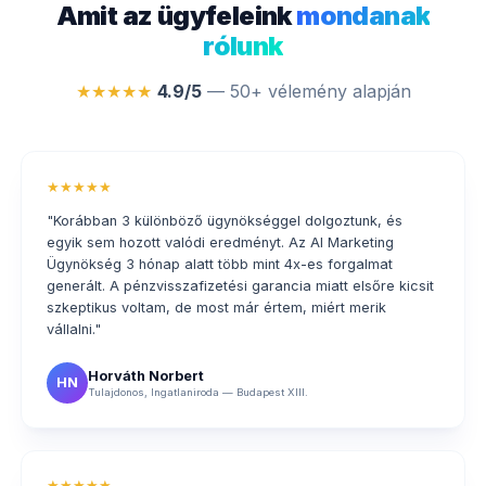
Amit az ügyfeleink
mondanak
rólunk
★★★★★
4.9/5
— 50+ vélemény alapján
★★★★★
"Korábban 3 különböző ügynökséggel dolgoztunk, és
egyik sem hozott valódi eredményt. Az AI Marketing
Ügynökség 3 hónap alatt több mint 4x-es forgalmat
generált. A pénzvisszafizetési garancia miatt elsőre kicsit
szkeptikus voltam, de most már értem, miért merik
vállalni."
Horváth Norbert
HN
Tulajdonos, Ingatlaniroda — Budapest XIII.
★★★★★