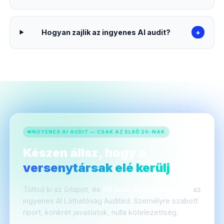
Hogyan zajlik az ingyenes AI audit?
+
INGYENES AI AUDIT — CSAK AZ ELSŐ 20-NAK
Készen állsz, hogy a
versenytársak elé kerülj
?
Töltsd ki az űrlapot, és
48 órán belül elkészítjük
az
ingyenes AI Láthatóság Audited. Személyre szabott
riport, konkrét javaslatok, nulla kötelezettség.