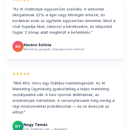
"Az AI chatbotjuk egyszerűen zseniális. A weboldal
látogatóinak 32%-a éjjel vagy hétvégén érkezik, és
korábban ezek az ügyfelek egyszerűen elmentek. Most a
chat fogadja őket, válaszol a kérdéseikre, és időpontot
foglal. 2 hónap alatt megtérült a befektetés."
Kovács Szilvia
KS
Marketing igazgató, Szépségszalon-hálózat
★★★★★
"Mint KKV, nincs egy főállású marketingesünk. Az AI
Marketing Ügynökség gyakorlatilag a teljes marketing
osztályunkká vált. A havi riportok átláthatóak, az
eredmények mérhetőek. A versenytársaink még mindig a
régi módszerekkel próbálkoznak — és mi élvezzük az
előnyt."
Nagy Tamás
NT
CEO, Építőipari cég — Budapest