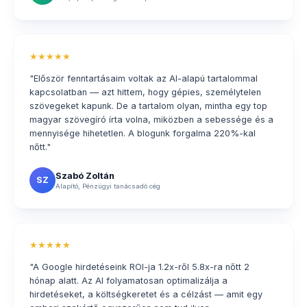
★★★★★
"Először fenntartásaim voltak az AI-alapú tartalommal
kapcsolatban — azt hittem, hogy gépies, személytelen
szövegeket kapunk. De a tartalom olyan, mintha egy top
magyar szövegíró írta volna, miközben a sebessége és a
mennyisége hihetetlen. A blogunk forgalma 220%-kal
nőtt."
Szabó Zoltán
SZ
Alapító, Pénzügyi tanácsadó cég
★★★★★
"A Google hirdetéseink ROI-ja 1.2x-ről 5.8x-ra nőtt 2
hónap alatt. Az AI folyamatosan optimalizálja a
hirdetéseket, a költségkeretet és a célzást — amit egy