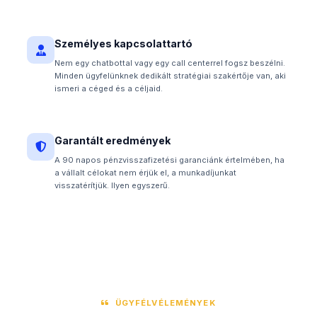
Személyes kapcsolattartó
Nem egy chatbottal vagy egy call centerrel fogsz beszélni.
Minden ügyfelünknek dedikált stratégiai szakértője van, aki
ismeri a céged és a céljaid.
Garantált eredmények
A 90 napos pénzvisszafizetési garanciánk értelmében, ha
a vállalt célokat nem érjük el, a munkadíjunkat
visszatérítjük. Ilyen egyszerű.
ÜGYFÉLVÉLEMÉNYEK