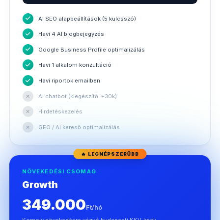
AI SEO alapbeállítások (5 kulcsszó)
Havi 4 AI blogbejegyzés
Google Business Profile optimalizálás
Havi 1 alkalom konzultáció
Havi riportok emailben
✕
AI chatbot (kiegészítő: +30k)
✕
Hirdetéskezelés
✕
GEO / AI kereső optimalizálás
🔥 LEGNÉPSZERŰBB
NÖVEKEDÉSI CSOMAG
Growth
349.000
Ft/hó
Komoly növekedésre vágyó budapesti KKV-knak