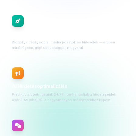
AI Tartalomgyártás
Blogok, videók, social média posztok és hírlevelek — emberi
minőségben, gépi sebességgel, magyarul.
AI Hirdetésoptimalizálás
Prediktív algoritmusaink 24/7 finomhangolják a hirdetéseidet.
Akár 3-5x jobb ROI a hagyományos módszerekhez képest.