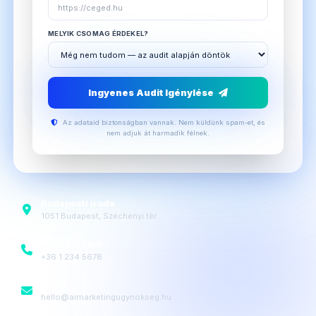
MELYIK CSOMAG ÉRDEKEL?
Ingyenes Audit Igénylése
Az adataid biztonságban vannak. Nem küldünk spam-et, és
nem adjuk át harmadik félnek.
Budapesti iroda
1051 Budapest, Széchenyi tér
Telefonszám
+36 1 234 5678
Email
hello@aimarketingugynokseg.hu