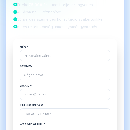
Értéke
75.000 Ft
— most teljesen ingyenes
48 órán belül kézbesítve
30 perces személyes konzultáció szakértőnkkel
Nincs rejtett költség, nincs nyomásgyakorlás
NÉV *
CÉGNÉV
EMAIL *
TELEFONSZÁM
WEBOLDAL URL *