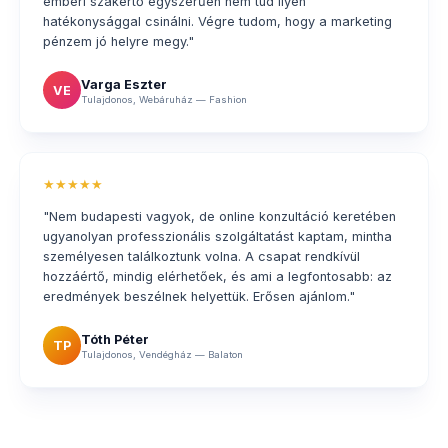
emberi szakértő egyszerűen nem tud ilyen
hatékonysággal csinálni. Végre tudom, hogy a marketing
pénzem jó helyre megy."
Varga Eszter
VE
Tulajdonos, Webáruház — Fashion
★★★★★
"Nem budapesti vagyok, de online konzultáció keretében
ugyanolyan professzionális szolgáltatást kaptam, mintha
személyesen találkoztunk volna. A csapat rendkívül
hozzáértő, mindig elérhetőek, és ami a legfontosabb: az
eredmények beszélnek helyettük. Erősen ajánlom."
Tóth Péter
TP
Tulajdonos, Vendégház — Balaton