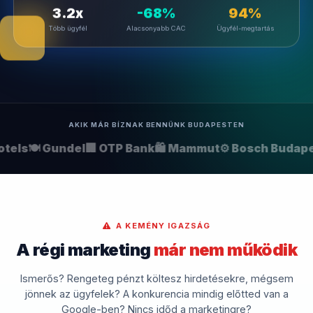
3.2x
-68%
94%
Több ügyfél
Alacsonyabb CAC
Ügyfél-megtartás
AKIK MÁR BÍZNAK BENNÜNK BUDAPESTEN
tels
🍽️ Gundel
🏢 OTP Bank
🛍️ Mammut
⚙️ Bosch Budape
A KEMÉNY IGAZSÁG
A régi marketing
már nem működik
Ismerős? Rengeteg pénzt költesz hirdetésekre, mégsem
jönnek az ügyfelek? A konkurencia mindig előtted van a
Google-ben? Nincs időd a marketingre?