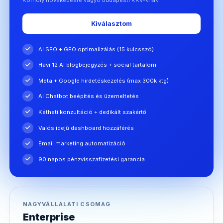
Kiválasztom
AI SEO + GEO optimalizálás (15 kulcsszó)
Havi 12 AI blogbejegyzés + social tartalom
Meta + Google hirdetéskezelés (max 300k ktg)
AI Chatbot beépítés és üzemeltetés
Kétheti konzultáció + dedikált szakértő
Valós idejű dashboard hozzáférés
Email marketing automatizáció
90 napos pénzvisszafizetési garancia
NAGYVÁLLALATI CSOMAG
Enterprise