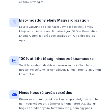
építünk stratégiát.
Első-mozdony előny Magyarországon
Egyike vagyunk az első hazai ügynökségeknek, amely
kifejezetten AI keresési láthatóságra (GEO — Generative
Engine Optimization) specializálódott. Aki előbb lép, az
nyer.
100% átláthatóság, nincs zsákbamacska
Saját fejlesztésű dashboardunkon valós időben látod,
hogyan teljesítenek a kampányok. Minden forintot nyomon
követhetsz.
Nincs hosszú távú szerződés
Bízunk az eredményeinkben. Havi alapon dolgozunk — ha
nem vagy elégedett, bármikor lemondhatod. Azt akarjuk,
hogy az eredményeink tartsanak meg, nem egy papír.