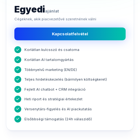
Egyedi
ajánlat
Cégeknek, akik piacvezetővé szeretnének válni
Kapcsolatfelvétel
Korlátlan kulcsszó és csatorna
Korlátlan AI tartalomgyártás
Többnyelvű marketing (EN/DE)
Teljes hirdetéskezelés (bármilyen költségkeret)
Fejlett AI chatbot + CRM integráció
Heti riport és stratégiai értekezlet
Versenytárs-figyelés és AI piackutatás
Elsőbbségi támogatás (24h válaszidő)