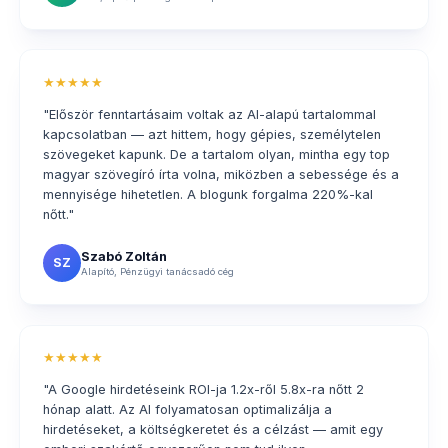
★★★★★
"Először fenntartásaim voltak az AI-alapú tartalommal
kapcsolatban — azt hittem, hogy gépies, személytelen
szövegeket kapunk. De a tartalom olyan, mintha egy top
magyar szövegíró írta volna, miközben a sebessége és a
mennyisége hihetetlen. A blogunk forgalma 220%-kal
nőtt."
Szabó Zoltán
SZ
Alapító, Pénzügyi tanácsadó cég
★★★★★
"A Google hirdetéseink ROI-ja 1.2x-ről 5.8x-ra nőtt 2
hónap alatt. Az AI folyamatosan optimalizálja a
hirdetéseket, a költségkeretet és a célzást — amit egy