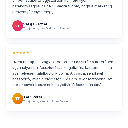
emberi szakértő egyszerűen nem tud ilyen
hatékonysággal csinálni. Végre tudom, hogy a marketing
pénzem jó helyre megy."
Varga Eszter
VE
Tulajdonos, Webáruház — Fashion
★★★★★
"Nem budapesti vagyok, de online konzultáció keretében
ugyanolyan professzionális szolgáltatást kaptam, mintha
személyesen találkoztunk volna. A csapat rendkívül
hozzáértő, mindig elérhetőek, és ami a legfontosabb: az
eredmények beszélnek helyettük. Erősen ajánlom."
Tóth Péter
TP
Tulajdonos, Vendégház — Balaton