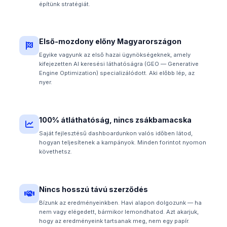
építünk stratégiát.
Első-mozdony előny Magyarországon
Egyike vagyunk az első hazai ügynökségeknek, amely
kifejezetten AI keresési láthatóságra (GEO — Generative
Engine Optimization) specializálódott. Aki előbb lép, az
nyer.
100% átláthatóság, nincs zsákbamacska
Saját fejlesztésű dashboardunkon valós időben látod,
hogyan teljesítenek a kampányok. Minden forintot nyomon
követhetsz.
Nincs hosszú távú szerződés
Bízunk az eredményeinkben. Havi alapon dolgozunk — ha
nem vagy elégedett, bármikor lemondhatod. Azt akarjuk,
hogy az eredményeink tartsanak meg, nem egy papír.