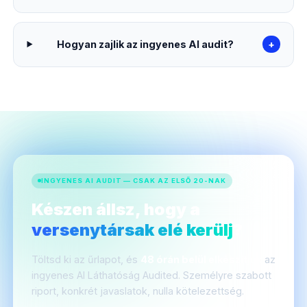
Hogyan zajlik az ingyenes AI audit?
+
INGYENES AI AUDIT — CSAK AZ ELSŐ 20-NAK
Készen állsz, hogy a
versenytársak elé kerülj
?
Töltsd ki az űrlapot, és
48 órán belül elkészítjük
az
ingyenes AI Láthatóság Audited. Személyre szabott
riport, konkrét javaslatok, nulla kötelezettség.