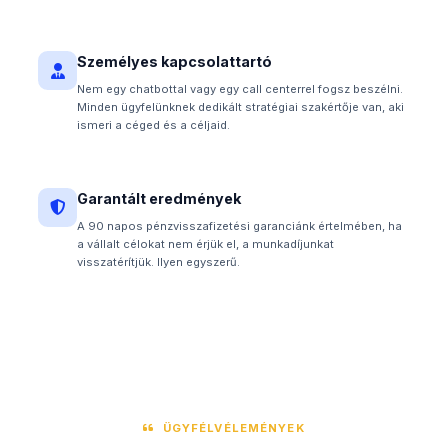
Személyes kapcsolattartó
Nem egy chatbottal vagy egy call centerrel fogsz beszélni.
Minden ügyfelünknek dedikált stratégiai szakértője van, aki
ismeri a céged és a céljaid.
Garantált eredmények
A 90 napos pénzvisszafizetési garanciánk értelmében, ha
a vállalt célokat nem érjük el, a munkadíjunkat
visszatérítjük. Ilyen egyszerű.
ÜGYFÉLVÉLEMÉNYEK