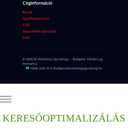
Céginformáció
Rólunk
Ügyfélvélemények
GYIK
Adatvédelmi tájékoztató
ÁSZF
© 2026 AI Marketing Ügynökség — Budapest. Minden jog
fenntartva.
Made with AI in Budapest
aimarketingugynokseg.hu
KERESŐOPTIMALIZÁLÁS