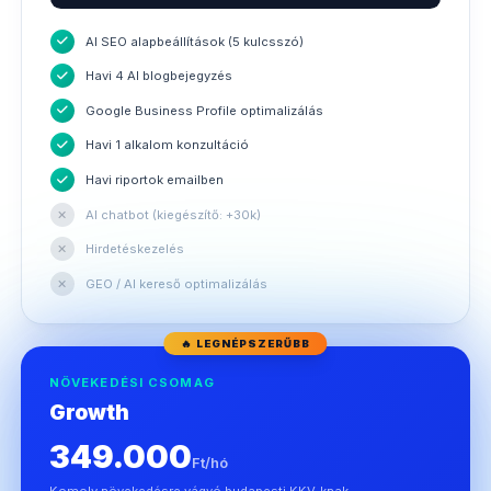
AI SEO alapbeállítások (5 kulcsszó)
Havi 4 AI blogbejegyzés
Google Business Profile optimalizálás
Havi 1 alkalom konzultáció
Havi riportok emailben
✕
AI chatbot (kiegészítő: +30k)
✕
Hirdetéskezelés
✕
GEO / AI kereső optimalizálás
🔥 LEGNÉPSZERŰBB
NÖVEKEDÉSI CSOMAG
Growth
349.000
Ft/hó
Komoly növekedésre vágyó budapesti KKV-knak