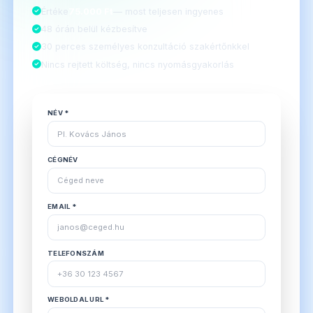
Értéke
75.000 Ft
— most teljesen ingyenes
48 órán belül kézbesítve
30 perces személyes konzultáció szakértőnkkel
Nincs rejtett költség, nincs nyomásgyakorlás
NÉV *
CÉGNÉV
EMAIL *
TELEFONSZÁM
WEBOLDAL URL *