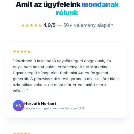
Amit az ügyfeleink
mondanak
rólunk
★★★★★
4.9/5
— 50+ vélemény alapján
★★★★★
"Korábban 3 különböző ügynökséggel dolgoztunk, és
egyik sem hozott valódi eredményt. Az AI Marketing
Ügynökség 3 hónap alatt több mint 4x-es forgalmat
generált. A pénzvisszafizetési garancia miatt elsőre kicsit
szkeptikus voltam, de most már értem, miért merik
vállalni."
Horváth Norbert
HN
Tulajdonos, Ingatlaniroda — Budapest XIII.
★★★★★