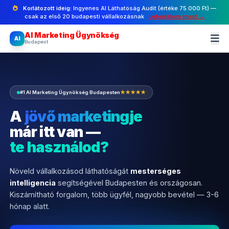
Korlátozott ideig:
Ingyenes AI Láthatóság Audit (értéke 75.000 Ft) —
csak az első 20 budapesti vállalkozásnak
Lefoglalom most →
AI Marketing Ügynökség
AI
Budapest
#1 AI Marketing Ügynökség Budapesten
★★★★★
A
jövő marketingje
már itt van —
te használod?
Növeld vállalkozásod láthatóságát
mesterséges
intelligencia
segítségével Budapesten és országosan.
Kiszámítható forgalom, több ügyfél, nagyobb bevétel — 3-6
hónap alatt.