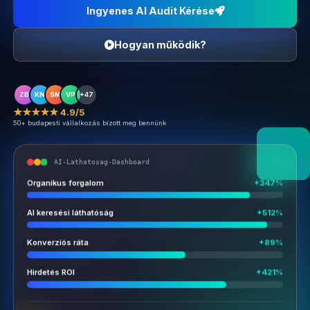
Ingyenes AI Audit Kérése
Hogyan működik?
ZB
KN
SM
VP
+47
★★★★★ 4.9/5
50+ budapesti vállalkozás bízott meg bennünk
AI-Lathatosag-Dashboard
Organikus forgalom
+347%
AI keresési láthatóság
+512%
Konverziós ráta
+89%
Hirdetés ROI
+421%