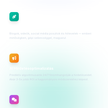
AI Tartalomgyártás
Blogok, videók, social média posztok és hírlevelek — emberi
minőségben, gépi sebességgel, magyarul.
AI Hirdetésoptimalizálás
Prediktív algoritmusaink 24/7 finomhangolják a hirdetéseidet.
Akár 3-5x jobb ROI a hagyományos módszerekhez képest.