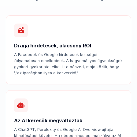
Drága hirdetések, alacsony ROI
A Facebook és Google hirdetések költségei
folyamatosan emelkednek. A hagyományos ügynökségek
gyakori gyakorlata: elköltik a pénzed, majd közlik, hogy
\"az iparágban ilyen a konverzió\".
Az AI keresők megváltoztak
A ChatGPT, Perplexity és Google AI Overview újfajta
láthatóságot követel. Ha céged nincs optimalizálva az AI