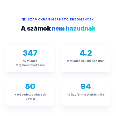
SZÁMOKBAN MÉRHETŐ EREDMÉNYEK
A számok
nem hazudnak
347
4.2
% átlagos
x átlagos ROI 90 nap után
forgalomnövekedés
50
94
+ elégedett budapesti
% ügyfél-megtartási ráta
ügyfél