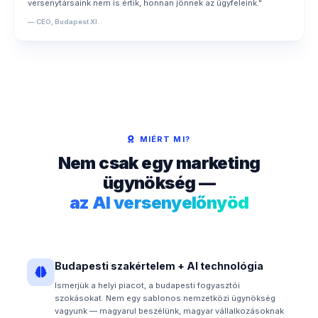
versenytársaink nem is értik, honnan jönnek az ügyfeleink."
— CEO, Budapest XI.
MIÉRT MI?
Nem csak egy marketing
ügynökség —
az AI versenyelőnyöd
Budapesti szakértelem + AI technológia
Ismerjük a helyi piacot, a budapesti fogyasztói
szokásokat. Nem egy sablonos nemzetközi ügynökség
vagyunk — magyarul beszélünk, magyar vállalkozásoknak