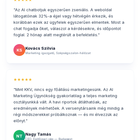
"Az AI chatbotjuk egyszerűen zseniális. A weboldal
látogatóinak 32%-a éjjel vagy hétvégén érkezik, és
korábban ezek az ügyfelek egyszerűen elmentek. Most a
chat fogadja őket, válaszol a kérdéseikre, és időpontot
foglal. 2 hónap alatt megtérült a befektetés."
Kovács Szilvia
KS
Marketing igazgató, Szépségszalon-hálózat
★★★★★
"Mint KKV, nincs egy főállású marketingesünk. Az AI
Marketing Ügynökség gyakorlatilag a teljes marketing
osztályunkká vált. A havi riportok átláthatóak, az
eredmények mérhetőek. A versenytársaink még mindig a
régi módszerekkel próbálkoznak — és mi élvezzük az
előnyt."
Nagy Tamás
NT
CEO, Építőipari cég — Budapest