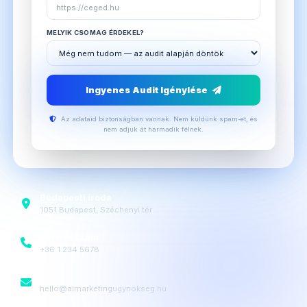
MELYIK CSOMAG ÉRDEKEL?
Ingyenes Audit Igénylése
Az adataid biztonságban vannak. Nem küldünk spam-et, és
nem adjuk át harmadik félnek.
Budapesti iroda
1051 Budapest, Széchenyi tér
Telefonszám
+36 1 234 5678
Email
hello@aimarketingugynokseg.hu