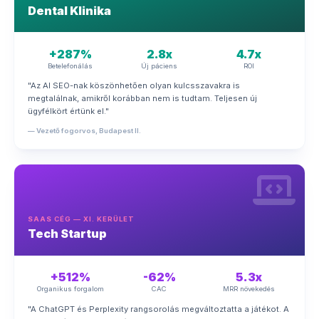
Dental Klinika
+287%
2.8x
4.7x
Betelefonálás
Új páciens
ROI
"Az AI SEO-nak köszönhetően olyan kulcsszavakra is
megtalálnak, amikről korábban nem is tudtam. Teljesen új
ügyfélkört értünk el."
— Vezető fogorvos, Budapest II.
SAAS CÉG — XI. KERÜLET
Tech Startup
+512%
-62%
5.3x
Organikus forgalom
CAC
MRR növekedés
"A ChatGPT és Perplexity rangsorolás megváltoztatta a játékot. A