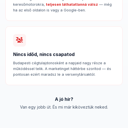
keresőmotorokra,
teljesen láthatatlanná válsz
— még
ha az első oldalon is vagy a Google-ben.
Nincs időd, nincs csapatod
Budapesti cégtulajdonosként a napjaid nagy része a
működéssel telik. A marketinget háttérbe szorítod — és
pontosan ezért maradsz le a versenytársaktól.
A jó hír?
Van egy jobb út. És mi már kiköveztük neked.