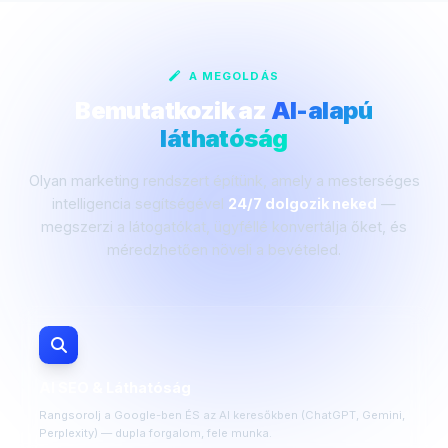
A MEGOLDÁS
Bemutatkozik az
AI-alapú
láthatóság
Olyan marketing rendszert építünk, amely a mesterséges
intelligencia segítségével
24/7 dolgozik neked
—
megszerzi a látogatókat, ügyféllé konvertálja őket, és
méredzhetően növeli a bevételed.
AI SEO & Láthatóság
Rangsorolj a Google-ben ÉS az AI keresőkben (ChatGPT, Gemini,
Perplexity) — dupla forgalom, fele munka.