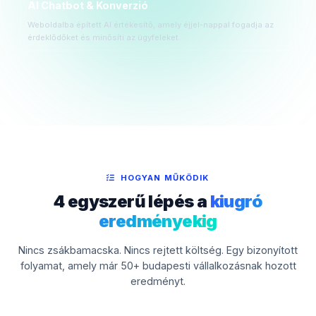
AI Chatbot & Konverzió
Weboldalba épített AI értékesítő, amely éjjel-nappal fogadja az
érdeklődőket és minősíti az ügyfeleket.
HOGYAN MŰKÖDIK
4 egyszerű lépés a
kiugró
eredményekig
Nincs zsákbamacska. Nincs rejtett költség. Egy bizonyított
folyamat, amely már 50+ budapesti vállalkozásnak hozott
eredményt.