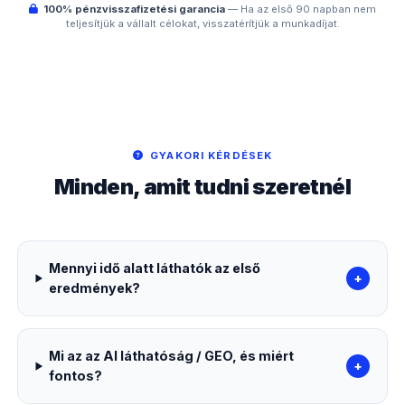
100% pénzvisszafizetési garancia
— Ha az első 90 napban nem
teljesítjük a vállalt célokat, visszatérítjük a munkadíjat.
GYAKORI KÉRDÉSEK
Minden, amit tudni szeretnél
Mennyi idő alatt láthatók az első
+
eredmények?
Mi az az AI láthatóság / GEO, és miért
+
fontos?