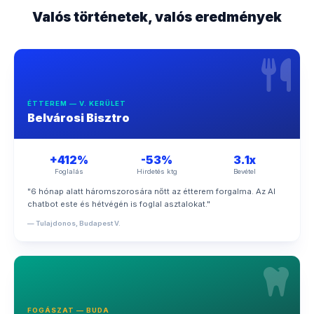
Valós történetek, valós eredmények
ÉTTEREM — V. KERÜLET
Belvárosi Bisztro
+412%
-53%
3.1x
Foglalás
Hirdetés ktg
Bevétel
"6 hónap alatt háromszorosára nőtt az étterem forgalma. Az AI
chatbot este és hétvégén is foglal asztalokat."
— Tulajdonos, Budapest V.
FOGÁSZAT — BUDA