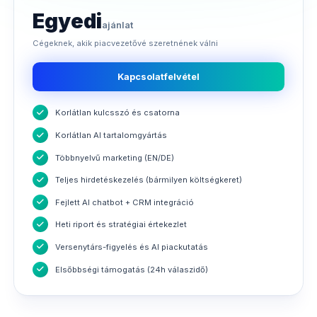
Egyedi
ajánlat
Cégeknek, akik piacvezetővé szeretnének válni
Kapcsolatfelvétel
Korlátlan kulcsszó és csatorna
Korlátlan AI tartalomgyártás
Többnyelvű marketing (EN/DE)
Teljes hirdetéskezelés (bármilyen költségkeret)
Fejlett AI chatbot + CRM integráció
Heti riport és stratégiai értekezlet
Versenytárs-figyelés és AI piackutatás
Elsőbbségi támogatás (24h válaszidő)