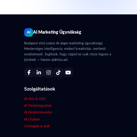
AI Marketing Ügynökség
AI
Budapest első számú AI-alapú marketing ügynöksége.
Mesterséges intelligencia, emberi kreativitás, mérhető
eredmények. Segítünk, hogy céged ne csak része legyen a
jövőnek — hanem alakítsa azt.
Szolgáltatások
AI SEO & GEO
AI Tartalomgyártás
AI Hirdetéskezelés
AI Chatbot
Csomagok & árak