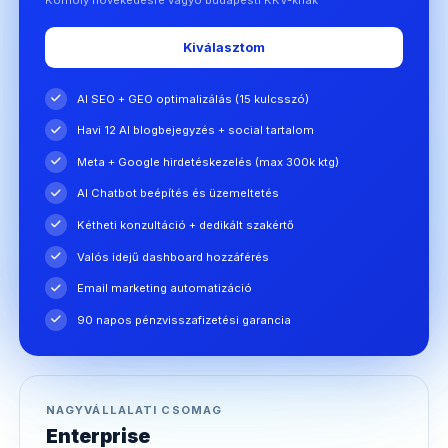
Kiválasztom
AI SEO + GEO optimalizálás (15 kulcsszó)
Havi 12 AI blogbejegyzés + social tartalom
Meta + Google hirdetéskezelés (max 300k ktg)
AI Chatbot beépítés és üzemeltetés
Kétheti konzultáció + dedikált szakértő
Valós idejű dashboard hozzáférés
Email marketing automatizáció
90 napos pénzvisszafizetési garancia
NAGYVÁLLALATI CSOMAG
Enterprise