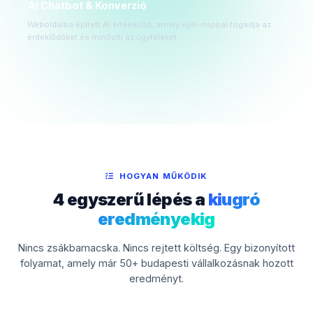
AI Chatbot & Konverzió
Weboldalba épített AI értékesítő, amely éjjel-nappal fogadja az
érdeklődőket és minősíti az ügyfeleket.
HOGYAN MŰKÖDIK
4 egyszerű lépés a
kiugró
eredményekig
Nincs zsákbamacska. Nincs rejtett költség. Egy bizonyított
folyamat, amely már 50+ budapesti vállalkozásnak hozott
eredményt.