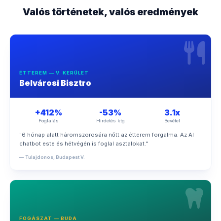
Valós történetek, valós eredmények
ÉTTEREM — V. KERÜLET
Belvárosi Bisztro
+412%
-53%
3.1x
Foglalás
Hirdetés ktg
Bevétel
"6 hónap alatt háromszorosára nőtt az étterem forgalma. Az AI
chatbot este és hétvégén is foglal asztalokat."
— Tulajdonos, Budapest V.
FOGÁSZAT — BUDA