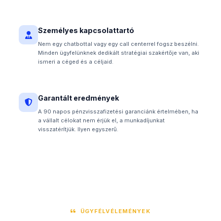
Személyes kapcsolattartó
Nem egy chatbottal vagy egy call centerrel fogsz beszélni.
Minden ügyfelünknek dedikált stratégiai szakértője van, aki
ismeri a céged és a céljaid.
Garantált eredmények
A 90 napos pénzvisszafizetési garanciánk értelmében, ha
a vállalt célokat nem érjük el, a munkadíjunkat
visszatérítjük. Ilyen egyszerű.
ÜGYFÉLVÉLEMÉNYEK