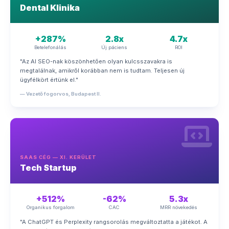
Dental Klinika
+287%
2.8x
4.7x
Betelefonálás
Új páciens
ROI
"Az AI SEO-nak köszönhetően olyan kulcsszavakra is
megtalálnak, amikről korábban nem is tudtam. Teljesen új
ügyfélkört értünk el."
— Vezető fogorvos, Budapest II.
SAAS CÉG — XI. KERÜLET
Tech Startup
+512%
-62%
5.3x
Organikus forgalom
CAC
MRR növekedés
"A ChatGPT és Perplexity rangsorolás megváltoztatta a játékot. A