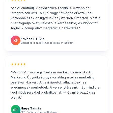
"Az AI chatbotjuk egyszerűen zseniális. A weboldal
látogatóinak 32%-a éjjel vagy hétvégén érkezik, és
korábban ezek az ügyfelek egyszerűen elmentek. Most a
chat fogadja őket, válaszol a kérdéseikre, és időpontot
foglal. 2 hónap alatt megtérült a befektetés."
Kovács Szilvia
KS
Marketing igazgató, Szépségszalon-hálózat
★★★★★
"Mint KKV, nincs egy főállású marketingesünk. Az AI
Marketing Ügynökség gyakorlatilag a teljes marketing
osztályunkká vált. A havi riportok átláthatóak, az
eredmények mérhetőek. A versenytársaink még mindig a
régi módszerekkel próbálkoznak — és mi élvezzük az
előnyt."
Nagy Tamás
NT
CEO, Építőipari cég — Budapest