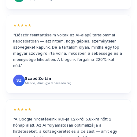
★★★★★
"Először fenntartásaim voltak az AI-alapú tartalommal
kapcsolatban — azt hittem, hogy gépies, személytelen
szövegeket kapunk. De a tartalom olyan, mintha egy top
magyar szövegíró írta volna, miközben a sebessége és a
mennyisége hihetetlen. A blogunk forgalma 220%-kal
nőtt."
Szabó Zoltán
SZ
Alapító, Pénzügyi tanácsadó cég
★★★★★
"A Google hirdetéseink ROI-ja 1.2x-ről 5.8x-ra nőtt 2
hónap alatt. Az AI folyamatosan optimalizálja a
hirdetéseket, a költségkeretet és a célzást — amit egy