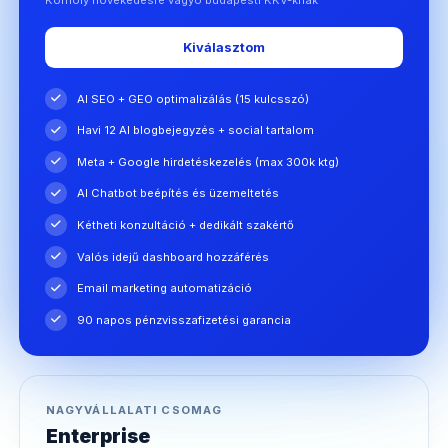
Kiválasztom
AI SEO + GEO optimalizálás (15 kulcsszó)
Havi 12 AI blogbejegyzés + social tartalom
Meta + Google hirdetéskezelés (max 300k ktg)
AI Chatbot beépítés és üzemeltetés
Kétheti konzultáció + dedikált szakértő
Valós idejű dashboard hozzáférés
Email marketing automatizáció
90 napos pénzvisszafizetési garancia
NAGYVÁLLALATI CSOMAG
Enterprise