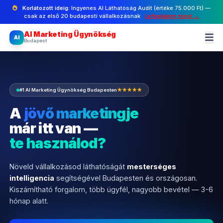
Korlátozott ideig:
Ingyenes AI Láthatóság Audit (értéke 75.000 Ft) —
csak az első 20 budapesti vállalkozásnak
Lefoglalom most →
AI Marketing Ügynökség
AI
Budapest
#1 AI Marketing Ügynökség Budapesten
★★★★★
A
jövő marketingje
már itt van —
te használod?
Növeld vállalkozásod láthatóságát
mesterséges
intelligencia
segítségével Budapesten és országosan.
Kiszámítható forgalom, több ügyfél, nagyobb bevétel — 3-6
hónap alatt.