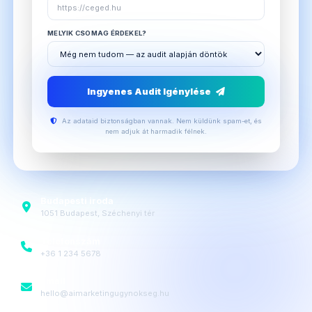
MELYIK CSOMAG ÉRDEKEL?
Ingyenes Audit Igénylése
Az adataid biztonságban vannak. Nem küldünk spam-et, és
nem adjuk át harmadik félnek.
Budapesti iroda
1051 Budapest, Széchenyi tér
Telefonszám
+36 1 234 5678
Email
hello@aimarketingugynokseg.hu