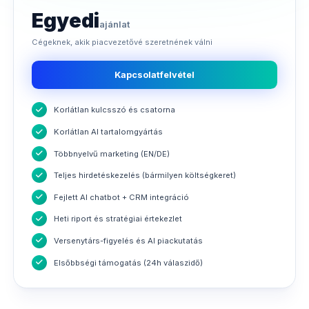
Egyedi
ajánlat
Cégeknek, akik piacvezetővé szeretnének válni
Kapcsolatfelvétel
Korlátlan kulcsszó és csatorna
Korlátlan AI tartalomgyártás
Többnyelvű marketing (EN/DE)
Teljes hirdetéskezelés (bármilyen költségkeret)
Fejlett AI chatbot + CRM integráció
Heti riport és stratégiai értekezlet
Versenytárs-figyelés és AI piackutatás
Elsőbbségi támogatás (24h válaszidő)