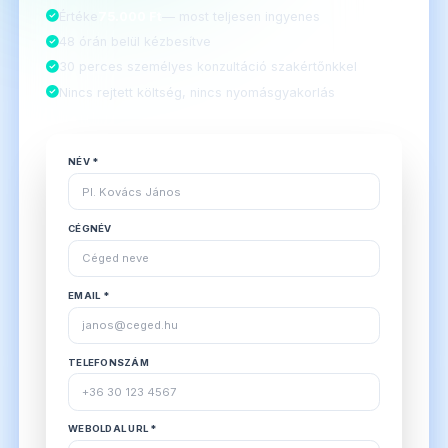
Értéke
75.000 Ft
— most teljesen ingyenes
48 órán belül kézbesítve
30 perces személyes konzultáció szakértőnkkel
Nincs rejtett költség, nincs nyomásgyakorlás
NÉV *
CÉGNÉV
EMAIL *
TELEFONSZÁM
WEBOLDAL URL *