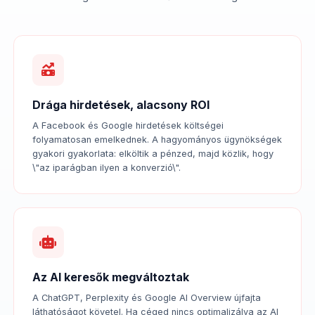
Drága hirdetések, alacsony ROI
A Facebook és Google hirdetések költségei
folyamatosan emelkednek. A hagyományos ügynökségek
gyakori gyakorlata: elköltik a pénzed, majd közlik, hogy
\"az iparágban ilyen a konverzió\".
Az AI keresők megváltoztak
A ChatGPT, Perplexity és Google AI Overview újfajta
láthatóságot követel. Ha céged nincs optimalizálva az AI