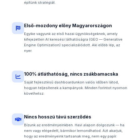
építünk stratégiát.
Első-mozdony előny Magyarországon
Egyike vagyunk az első hazai ügynökségeknek, amely
kifejezetten AI keresési láthatóságra (GEO — Generative
Engine Optimization) specializálódott. Aki előbb lép, az
nyer.
100% átláthatóság, nincs zsákbamacska
Saját fejlesztésű dashboardunkon valós időben látod,
hogyan teljesítenek a kampányok. Minden forintot nyomon
követhetsz.
Nincs hosszú távú szerződés
Bízunk az eredményeinkben. Havi alapon dolgozunk — ha
nem vagy elégedett, bármikor lemondhatod. Azt akarjuk,
hogy az eredményeink tartsanak meg, nem egy papír.