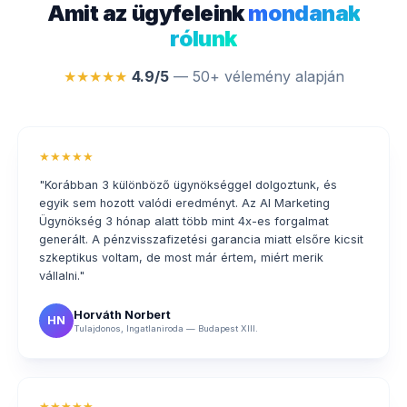
Amit az ügyfeleink
mondanak
rólunk
★★★★★
4.9/5
— 50+ vélemény alapján
★★★★★
"Korábban 3 különböző ügynökséggel dolgoztunk, és
egyik sem hozott valódi eredményt. Az AI Marketing
Ügynökség 3 hónap alatt több mint 4x-es forgalmat
generált. A pénzvisszafizetési garancia miatt elsőre kicsit
szkeptikus voltam, de most már értem, miért merik
vállalni."
Horváth Norbert
HN
Tulajdonos, Ingatlaniroda — Budapest XIII.
★★★★★