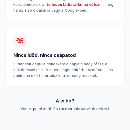
keresőmotorokra,
teljesen láthatatlanná válsz
— még
ha az első oldalon is vagy a Google-ben.
Nincs időd, nincs csapatod
Budapesti cégtulajdonosként a napjaid nagy része a
működéssel telik. A marketinget háttérbe szorítod — és
pontosan ezért maradsz le a versenytársaktól.
A jó hír?
Van egy jobb út. És mi már kiköveztük neked.