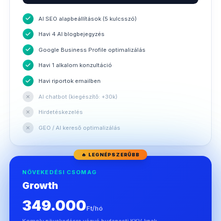
AI SEO alapbeállítások (5 kulcsszó)
Havi 4 AI blogbejegyzés
Google Business Profile optimalizálás
Havi 1 alkalom konzultáció
Havi riportok emailben
✕
AI chatbot (kiegészítő: +30k)
✕
Hirdetéskezelés
✕
GEO / AI kereső optimalizálás
🔥 LEGNÉPSZERŰBB
NÖVEKEDÉSI CSOMAG
Growth
349.000
Ft/hó
Komoly növekedésre vágyó budapesti KKV-knak