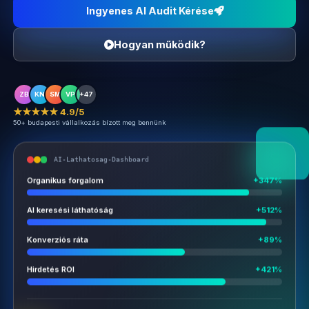
Ingyenes AI Audit Kérése
Hogyan működik?
ZB
KN
SM
VP
+47
★★★★★ 4.9/5
50+ budapesti vállalkozás bízott meg bennünk
AI-Lathatosag-Dashboard
Organikus forgalom
+347%
AI keresési láthatóság
+512%
Konverziós ráta
+89%
Hirdetés ROI
+421%