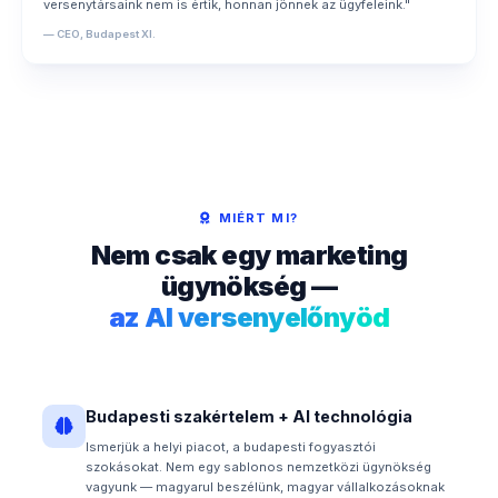
versenytársaink nem is értik, honnan jönnek az ügyfeleink."
— CEO, Budapest XI.
MIÉRT MI?
Nem csak egy marketing
ügynökség —
az AI versenyelőnyöd
Budapesti szakértelem + AI technológia
Ismerjük a helyi piacot, a budapesti fogyasztói
szokásokat. Nem egy sablonos nemzetközi ügynökség
vagyunk — magyarul beszélünk, magyar vállalkozásoknak