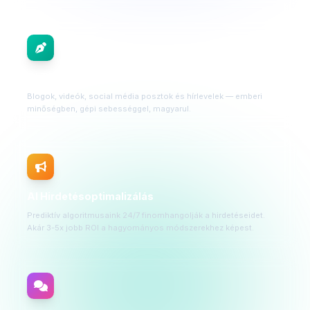
AI Tartalomgyártás
Blogok, videók, social média posztok és hírlevelek — emberi
minőségben, gépi sebességgel, magyarul.
AI Hirdetésoptimalizálás
Prediktív algoritmusaink 24/7 finomhangolják a hirdetéseidet.
Akár 3-5x jobb ROI a hagyományos módszerekhez képest.