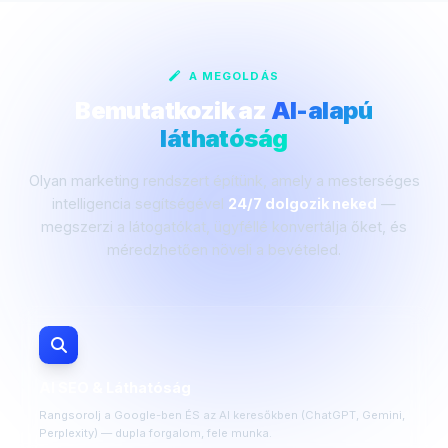
A MEGOLDÁS
Bemutatkozik az
AI-alapú
láthatóság
Olyan marketing rendszert építünk, amely a mesterséges
intelligencia segítségével
24/7 dolgozik neked
—
megszerzi a látogatókat, ügyféllé konvertálja őket, és
méredzhetően növeli a bevételed.
AI SEO & Láthatóság
Rangsorolj a Google-ben ÉS az AI keresőkben (ChatGPT, Gemini,
Perplexity) — dupla forgalom, fele munka.