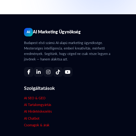
AI Marketing Ügynökség
AI
Budapest első számú AI-alapú marketing ügynöksége.
Mesterséges intelligencia, emberi kreativitás, mérhető
eredmények. Segítünk, hogy céged ne csak része legyen a
jövőnek — hanem alakítsa azt.
Szolgáltatások
AI SEO & GEO
AI Tartalomgyártás
AI Hirdetéskezelés
AI Chatbot
Csomagok & árak