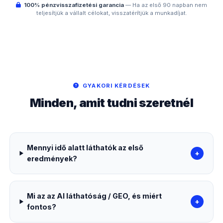
100% pénzvisszafizetési garancia
— Ha az első 90 napban nem
teljesítjük a vállalt célokat, visszatérítjük a munkadíjat.
GYAKORI KÉRDÉSEK
Minden, amit tudni szeretnél
Mennyi idő alatt láthatók az első
+
eredmények?
Mi az az AI láthatóság / GEO, és miért
+
fontos?