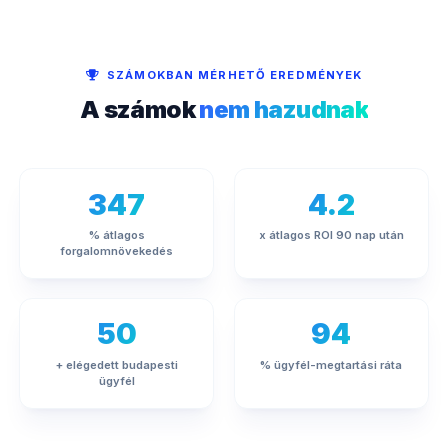
SZÁMOKBAN MÉRHETŐ EREDMÉNYEK
A számok
nem hazudnak
347
4.2
% átlagos
x átlagos ROI 90 nap után
forgalomnövekedés
50
94
+ elégedett budapesti
% ügyfél-megtartási ráta
ügyfél