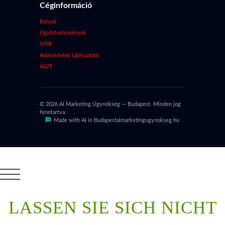
Céginformáció
Rólunk
Ügyfélvélemények
GYIK
Adatvédelmi tájékoztató
ÁSZF
© 2026 AI Marketing Ügynökség — Budapest. Minden jog
fenntartva.
Made with AI in Budapest
aimarketingugynokseg.hu
LASSEN SIE SICH NICHT