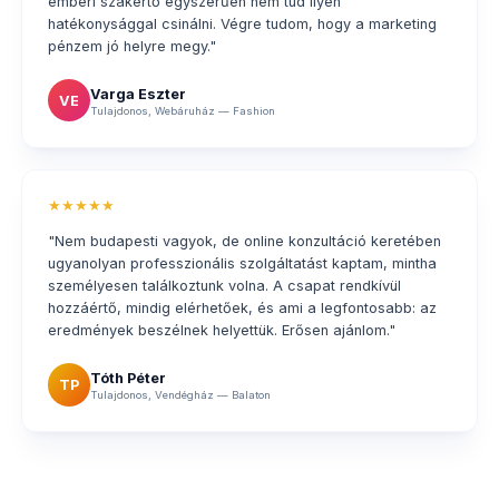
emberi szakértő egyszerűen nem tud ilyen
hatékonysággal csinálni. Végre tudom, hogy a marketing
pénzem jó helyre megy."
Varga Eszter
VE
Tulajdonos, Webáruház — Fashion
★★★★★
"Nem budapesti vagyok, de online konzultáció keretében
ugyanolyan professzionális szolgáltatást kaptam, mintha
személyesen találkoztunk volna. A csapat rendkívül
hozzáértő, mindig elérhetőek, és ami a legfontosabb: az
eredmények beszélnek helyettük. Erősen ajánlom."
Tóth Péter
TP
Tulajdonos, Vendégház — Balaton