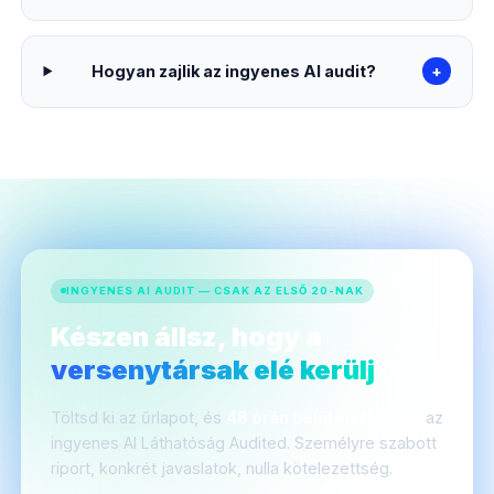
Hogyan zajlik az ingyenes AI audit?
+
INGYENES AI AUDIT — CSAK AZ ELSŐ 20-NAK
Készen állsz, hogy a
versenytársak elé kerülj
?
Töltsd ki az űrlapot, és
48 órán belül elkészítjük
az
ingyenes AI Láthatóság Audited. Személyre szabott
riport, konkrét javaslatok, nulla kötelezettség.