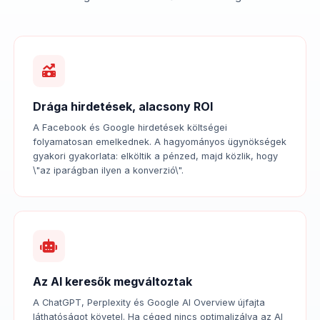
Drága hirdetések, alacsony ROI
A Facebook és Google hirdetések költségei
folyamatosan emelkednek. A hagyományos ügynökségek
gyakori gyakorlata: elköltik a pénzed, majd közlik, hogy
\"az iparágban ilyen a konverzió\".
Az AI keresők megváltoztak
A ChatGPT, Perplexity és Google AI Overview újfajta
láthatóságot követel. Ha céged nincs optimalizálva az AI