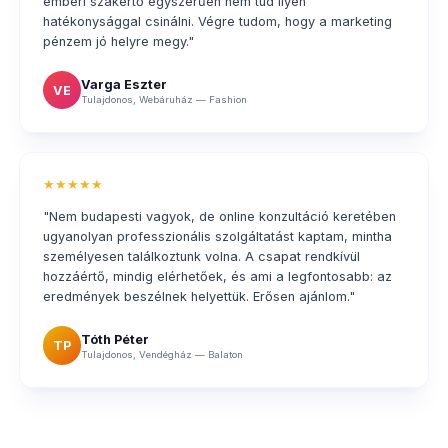
emberi szakértő egyszerűen nem tud ilyen
hatékonysággal csinálni. Végre tudom, hogy a marketing
pénzem jó helyre megy."
Varga Eszter
VE
Tulajdonos, Webáruház — Fashion
★★★★★
"Nem budapesti vagyok, de online konzultáció keretében
ugyanolyan professzionális szolgáltatást kaptam, mintha
személyesen találkoztunk volna. A csapat rendkívül
hozzáértő, mindig elérhetőek, és ami a legfontosabb: az
eredmények beszélnek helyettük. Erősen ajánlom."
Tóth Péter
TP
Tulajdonos, Vendégház — Balaton