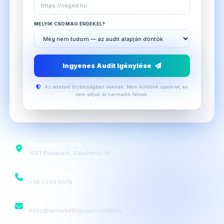
MELYIK CSOMAG ÉRDEKEL?
Ingyenes Audit Igénylése
Az adataid biztonságban vannak. Nem küldünk spam-et, és
nem adjuk át harmadik félnek.
Budapesti iroda
1051 Budapest, Széchenyi tér
Telefonszám
+36 1 234 5678
Email
hello@aimarketingugynokseg.hu