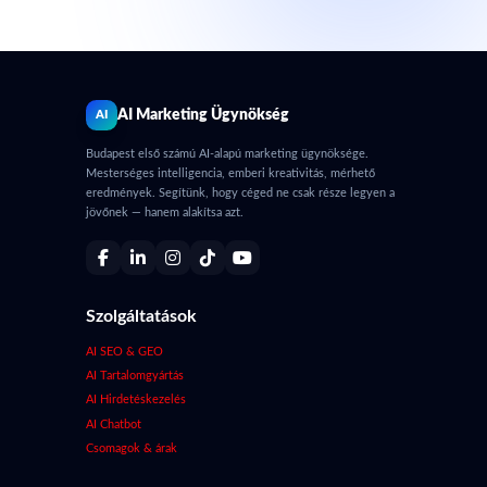
AI Marketing Ügynökség
AI
Budapest első számú AI-alapú marketing ügynöksége.
Mesterséges intelligencia, emberi kreativitás, mérhető
eredmények. Segítünk, hogy céged ne csak része legyen a
jövőnek — hanem alakítsa azt.
Szolgáltatások
AI SEO & GEO
AI Tartalomgyártás
AI Hirdetéskezelés
AI Chatbot
Csomagok & árak