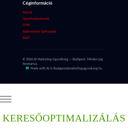
Céginformáció
Rólunk
Ügyfélvélemények
GYIK
Adatvédelmi tájékoztató
ÁSZF
© 2026 AI Marketing Ügynökség — Budapest. Minden jog
fenntartva.
Made with AI in Budapest
aimarketingugynokseg.hu
KERESŐOPTIMALIZÁLÁS