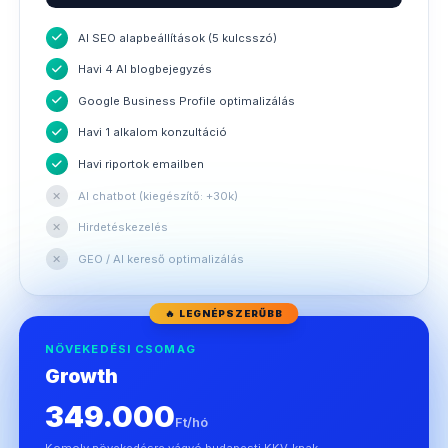
AI SEO alapbeállítások (5 kulcsszó)
Havi 4 AI blogbejegyzés
Google Business Profile optimalizálás
Havi 1 alkalom konzultáció
Havi riportok emailben
✕
AI chatbot (kiegészítő: +30k)
✕
Hirdetéskezelés
✕
GEO / AI kereső optimalizálás
🔥 LEGNÉPSZERŰBB
NÖVEKEDÉSI CSOMAG
Growth
349.000
Ft/hó
Komoly növekedésre vágyó budapesti KKV-knak