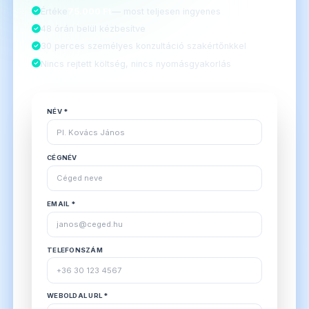
Értéke
75.000 Ft
— most teljesen ingyenes
48 órán belül kézbesítve
30 perces személyes konzultáció szakértőnkkel
Nincs rejtett költség, nincs nyomásgyakorlás
NÉV *
CÉGNÉV
EMAIL *
TELEFONSZÁM
WEBOLDAL URL *