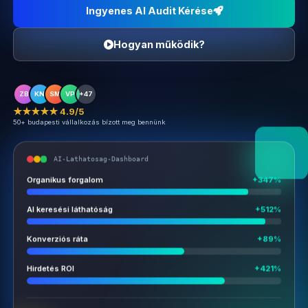
Ingyenes AI Audit Kérése
Hogyan működik?
ZB
KN
SM
VP
+47
★★★★★ 4.9/5
50+ budapesti vállalkozás bízott meg bennünk
AI-Lathatosag-Dashboard
Organikus forgalom
+347%
AI keresési láthatóság
+512%
Konverziós ráta
+89%
Hirdetés ROI
+421%