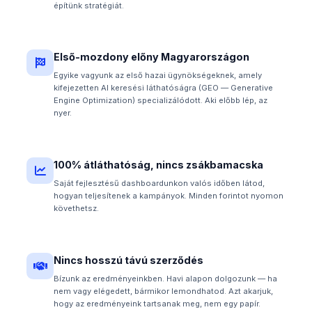
építünk stratégiát.
Első-mozdony előny Magyarországon
Egyike vagyunk az első hazai ügynökségeknek, amely
kifejezetten AI keresési láthatóságra (GEO — Generative
Engine Optimization) specializálódott. Aki előbb lép, az
nyer.
100% átláthatóság, nincs zsákbamacska
Saját fejlesztésű dashboardunkon valós időben látod,
hogyan teljesítenek a kampányok. Minden forintot nyomon
követhetsz.
Nincs hosszú távú szerződés
Bízunk az eredményeinkben. Havi alapon dolgozunk — ha
nem vagy elégedett, bármikor lemondhatod. Azt akarjuk,
hogy az eredményeink tartsanak meg, nem egy papír.