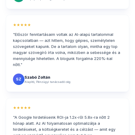
★★★★★
"Először fenntartásaim voltak az AI-alapú tartalommal
kapcsolatban — azt hittem, hogy gépies, személytelen
szövegeket kapunk. De a tartalom olyan, mintha egy top
magyar szövegíró írta volna, miközben a sebessége és a
mennyisége hihetetlen. A blogunk forgalma 220%-kal
nőtt."
Szabó Zoltán
SZ
Alapító, Pénzügyi tanácsadó cég
★★★★★
"A Google hirdetéseink ROI-ja 1.2x-ről 5.8x-ra nőtt 2
hónap alatt. Az AI folyamatosan optimalizálja a
hirdetéseket, a költségkeretet és a célzást — amit egy