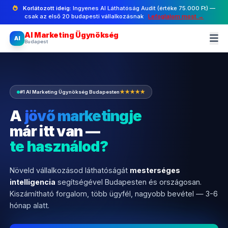
Korlátozott ideig:
Ingyenes AI Láthatóság Audit (értéke 75.000 Ft) —
csak az első 20 budapesti vállalkozásnak
Lefoglalom most →
AI Marketing Ügynökség
AI
Budapest
#1 AI Marketing Ügynökség Budapesten
★★★★★
A
jövő marketingje
már itt van —
te használod?
Növeld vállalkozásod láthatóságát
mesterséges
intelligencia
segítségével Budapesten és országosan.
Kiszámítható forgalom, több ügyfél, nagyobb bevétel — 3-6
hónap alatt.