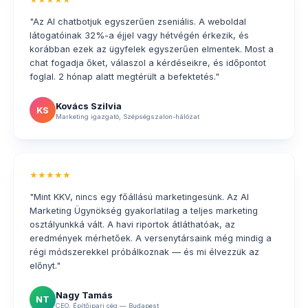
"Az AI chatbotjuk egyszerűen zseniális. A weboldal
látogatóinak 32%-a éjjel vagy hétvégén érkezik, és
korábban ezek az ügyfelek egyszerűen elmentek. Most a
chat fogadja őket, válaszol a kérdéseikre, és időpontot
foglal. 2 hónap alatt megtérült a befektetés."
Kovács Szilvia
KS
Marketing igazgató, Szépségszalon-hálózat
★★★★★
"Mint KKV, nincs egy főállású marketingesünk. Az AI
Marketing Ügynökség gyakorlatilag a teljes marketing
osztályunkká vált. A havi riportok átláthatóak, az
eredmények mérhetőek. A versenytársaink még mindig a
régi módszerekkel próbálkoznak — és mi élvezzük az
előnyt."
Nagy Tamás
NT
CEO, Építőipari cég — Budapest