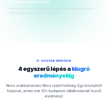
AI Chatbot & Konverzió
Weboldalba épített AI értékesítő, amely éjjel-nappal fogadja az
érdeklődőket és minősíti az ügyfeleket.
HOGYAN MŰKÖDIK
4 egyszerű lépés a
kiugró
eredményekig
Nincs zsákbamacska. Nincs rejtett költség. Egy bizonyított
folyamat, amely már 50+ budapesti vállalkozásnak hozott
eredményt.