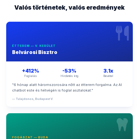
Valós történetek, valós eredmények
ÉTTEREM — V. KERÜLET
Belvárosi Bisztro
+412%
-53%
3.1x
Foglalás
Hirdetés ktg
Bevétel
"6 hónap alatt háromszorosára nőtt az étterem forgalma. Az AI
chatbot este és hétvégén is foglal asztalokat."
— Tulajdonos, Budapest V.
FOGÁSZAT — BUDA