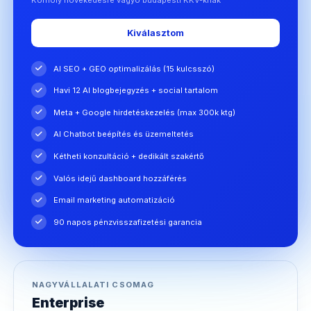
Kiválasztom
AI SEO + GEO optimalizálás (15 kulcsszó)
Havi 12 AI blogbejegyzés + social tartalom
Meta + Google hirdetéskezelés (max 300k ktg)
AI Chatbot beépítés és üzemeltetés
Kétheti konzultáció + dedikált szakértő
Valós idejű dashboard hozzáférés
Email marketing automatizáció
90 napos pénzvisszafizetési garancia
NAGYVÁLLALATI CSOMAG
Enterprise