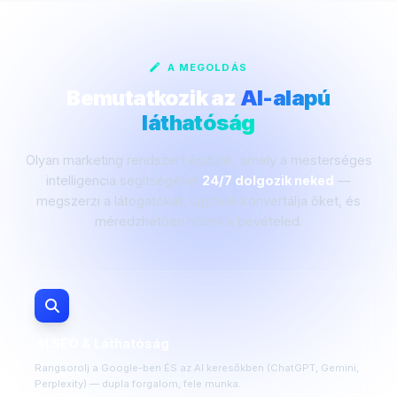
A MEGOLDÁS
Bemutatkozik az
AI-alapú
láthatóság
Olyan marketing rendszert építünk, amely a mesterséges
intelligencia segítségével
24/7 dolgozik neked
—
megszerzi a látogatókat, ügyféllé konvertálja őket, és
méredzhetően növeli a bevételed.
AI SEO & Láthatóság
Rangsorolj a Google-ben ÉS az AI keresőkben (ChatGPT, Gemini,
Perplexity) — dupla forgalom, fele munka.