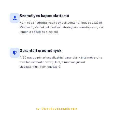
Személyes kapcsolattartó
Nem egy chatbottal vagy egy call centerrel fogsz beszélni.
Minden ügyfelünknek dedikált stratégiai szakértője van, aki
ismeri a céged és a céljaid.
Garantált eredmények
A 90 napos pénzvisszafizetési garanciánk értelmében, ha
a vállalt célokat nem érjük el, a munkadíjunkat
visszatérítjük. Ilyen egyszerű.
ÜGYFÉLVÉLEMÉNYEK