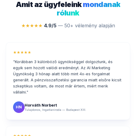
Amit az ügyfeleink
mondanak
rólunk
★★★★★
4.9/5
— 50+ vélemény alapján
★★★★★
"Korábban 3 különböző ügynökséggel dolgoztunk, és
egyik sem hozott valódi eredményt. Az AI Marketing
Ügynökség 3 hónap alatt több mint 4x-es forgalmat
generált. A pénzvisszafizetési garancia miatt elsőre kicsit
szkeptikus voltam, de most már értem, miért merik
vállalni."
Horváth Norbert
HN
Tulajdonos, Ingatlaniroda — Budapest XIII.
★★★★★