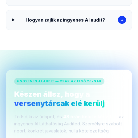
Hogyan zajlik az ingyenes AI audit?
+
INGYENES AI AUDIT — CSAK AZ ELSŐ 20-NAK
Készen állsz, hogy a
versenytársak elé kerülj
?
Töltsd ki az űrlapot, és
48 órán belül elkészítjük
az
ingyenes AI Láthatóság Audited. Személyre szabott
riport, konkrét javaslatok, nulla kötelezettség.