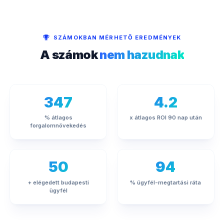
SZÁMOKBAN MÉRHETŐ EREDMÉNYEK
A számok
nem hazudnak
347
4.2
% átlagos
x átlagos ROI 90 nap után
forgalomnövekedés
50
94
+ elégedett budapesti
% ügyfél-megtartási ráta
ügyfél