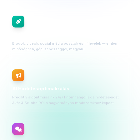
AI Tartalomgyártás
Blogok, videók, social média posztok és hírlevelek — emberi
minőségben, gépi sebességgel, magyarul.
AI Hirdetésoptimalizálás
Prediktív algoritmusaink 24/7 finomhangolják a hirdetéseidet.
Akár 3-5x jobb ROI a hagyományos módszerekhez képest.