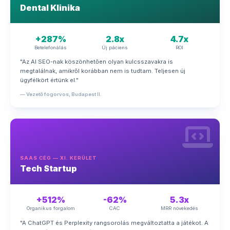
Dental Klinika
+287%
2.8x
4.7x
Betelefonálás
Új páciens
ROI
"Az AI SEO-nak köszönhetően olyan kulcsszavakra is
megtalálnak, amikről korábban nem is tudtam. Teljesen új
ügyfélkört értünk el."
— Vezető fogorvos, Budapest II.
SAAS CÉG — XI. KERÜLET
Tech Startup
+512%
-62%
5.3x
Organikus forgalom
CAC
MRR növekedés
"A ChatGPT és Perplexity rangsorolás megváltoztatta a játékot. A