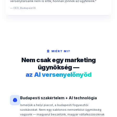
versenytársaink nem is értik, honnan jönnek az ügyfeleink."
— CEO, Budapest XI.
MIÉRT MI?
Nem csak egy marketing
ügynökség —
az AI versenyelőnyöd
Budapesti szakértelem + AI technológia
Ismerjük a helyi piacot, a budapesti fogyasztói
szokásokat. Nem egy sablonos nemzetközi ügynökség
vagyunk — magyarul beszélünk, magyar vállalkozásoknak