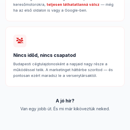
keresőmotorokra,
teljesen láthatatlanná válsz
— még
ha az első oldalon is vagy a Google-ben.
Nincs időd, nincs csapatod
Budapesti cégtulajdonosként a napjaid nagy része a
működéssel telik. A marketinget háttérbe szorítod — és
pontosan ezért maradsz le a versenytársaktól.
A jó hír?
Van egy jobb út. És mi már kiköveztük neked.