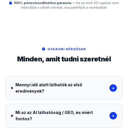
100% pénzvisszafizetési garancia
— Ha az első 90 napban nem
teljesítjük a vállalt célokat, visszatérítjük a munkadíjat.
GYAKORI KÉRDÉSEK
Minden, amit tudni szeretnél
Mennyi idő alatt láthatók az első
+
eredmények?
Mi az az AI láthatóság / GEO, és miért
+
fontos?