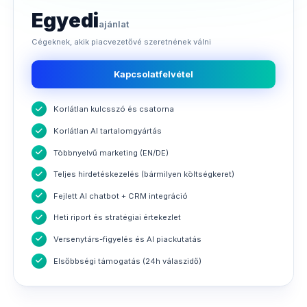
Egyedi
ajánlat
Cégeknek, akik piacvezetővé szeretnének válni
Kapcsolatfelvétel
Korlátlan kulcsszó és csatorna
Korlátlan AI tartalomgyártás
Többnyelvű marketing (EN/DE)
Teljes hirdetéskezelés (bármilyen költségkeret)
Fejlett AI chatbot + CRM integráció
Heti riport és stratégiai értekezlet
Versenytárs-figyelés és AI piackutatás
Elsőbbségi támogatás (24h válaszidő)