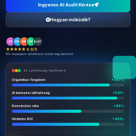
Ingyenes AI Audit Kérése
Hogyan működik?
ZB
KN
SM
VP
+47
★★★★★ 4.9/5
50+ budapesti vállalkozás bízott meg bennünk
AI-Lathatosag-Dashboard
Organikus forgalom
+347%
AI keresési láthatóság
+512%
Konverziós ráta
+89%
Hirdetés ROI
+421%