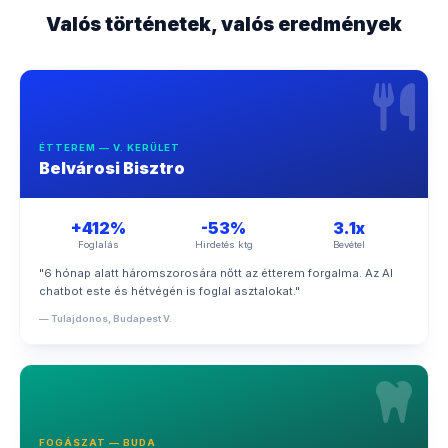
Valós történetek, valós eredmények
ÉTTEREM — V. KERÜLET
Belvárosi Bisztro
+412%
-53%
3.1x
Foglalás
Hirdetés ktg
Bevétel
"6 hónap alatt háromszorosára nőtt az étterem forgalma. Az AI
chatbot este és hétvégén is foglal asztalokat."
— Tulajdonos, Budapest V.
FOGÁSZAT — BUDA