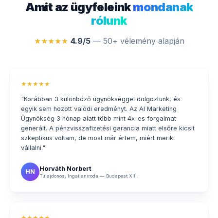
Amit az ügyfeleink
mondanak
rólunk
★★★★★
4.9/5
— 50+ vélemény alapján
★★★★★
"Korábban 3 különböző ügynökséggel dolgoztunk, és
egyik sem hozott valódi eredményt. Az AI Marketing
Ügynökség 3 hónap alatt több mint 4x-es forgalmat
generált. A pénzvisszafizetési garancia miatt elsőre kicsit
szkeptikus voltam, de most már értem, miért merik
vállalni."
Horváth Norbert
HN
Tulajdonos, Ingatlaniroda — Budapest XIII.
★★★★★