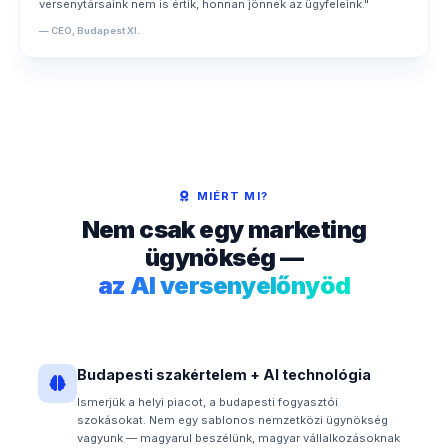
versenytársaink nem is értik, honnan jönnek az ügyfeleink."
— CEO, Budapest XI.
MIÉRT MI?
Nem csak egy marketing
ügynökség —
az AI versenyelőnyöd
Budapesti szakértelem + AI technológia
Ismerjük a helyi piacot, a budapesti fogyasztói
szokásokat. Nem egy sablonos nemzetközi ügynökség
vagyunk — magyarul beszélünk, magyar vállalkozásoknak