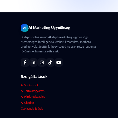
AI Marketing Ügynökség
AI
Budapest első számú AI-alapú marketing ügynöksége.
Mesterséges intelligencia, emberi kreativitás, mérhető
eredmények. Segítünk, hogy céged ne csak része legyen a
jövőnek — hanem alakítsa azt.
Szolgáltatások
AI SEO & GEO
AI Tartalomgyártás
AI Hirdetéskezelés
AI Chatbot
Csomagok & árak