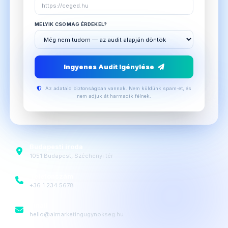
MELYIK CSOMAG ÉRDEKEL?
Ingyenes Audit Igénylése
Az adataid biztonságban vannak. Nem küldünk spam-et, és
nem adjuk át harmadik félnek.
Budapesti iroda
1051 Budapest, Széchenyi tér
Telefonszám
+36 1 234 5678
Email
hello@aimarketingugynokseg.hu