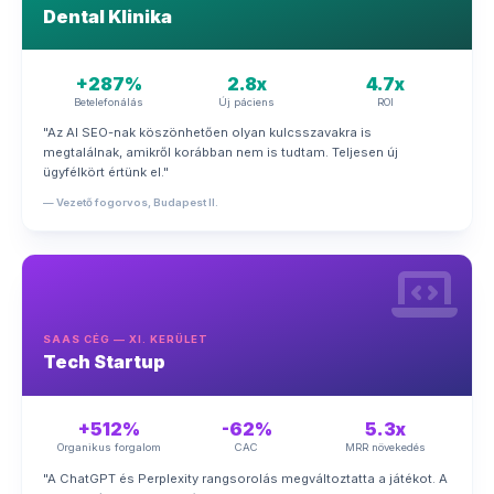
Dental Klinika
+287%
2.8x
4.7x
Betelefonálás
Új páciens
ROI
"Az AI SEO-nak köszönhetően olyan kulcsszavakra is
megtalálnak, amikről korábban nem is tudtam. Teljesen új
ügyfélkört értünk el."
— Vezető fogorvos, Budapest II.
SAAS CÉG — XI. KERÜLET
Tech Startup
+512%
-62%
5.3x
Organikus forgalom
CAC
MRR növekedés
"A ChatGPT és Perplexity rangsorolás megváltoztatta a játékot. A