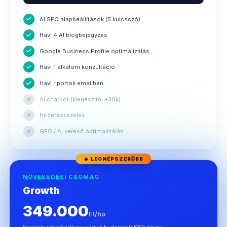
AI SEO alapbeállítások (5 kulcsszó)
Havi 4 AI blogbejegyzés
Google Business Profile optimalizálás
Havi 1 alkalom konzultáció
Havi riportok emailben
✕
AI chatbot (kiegészítő: +30k)
✕
Hirdetéskezelés
✕
GEO / AI kereső optimalizálás
🔥 LEGNÉPSZERŰBB
NÖVEKEDÉSI CSOMAG
Growth
349.000
Ft/hó
Komoly növekedésre vágyó budapesti KKV-knak