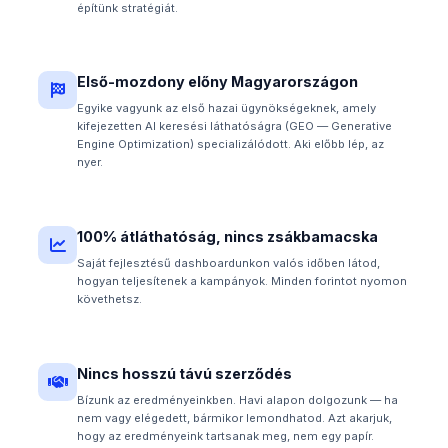
építünk stratégiát.
Első-mozdony előny Magyarországon
Egyike vagyunk az első hazai ügynökségeknek, amely
kifejezetten AI keresési láthatóságra (GEO — Generative
Engine Optimization) specializálódott. Aki előbb lép, az
nyer.
100% átláthatóság, nincs zsákbamacska
Saját fejlesztésű dashboardunkon valós időben látod,
hogyan teljesítenek a kampányok. Minden forintot nyomon
követhetsz.
Nincs hosszú távú szerződés
Bízunk az eredményeinkben. Havi alapon dolgozunk — ha
nem vagy elégedett, bármikor lemondhatod. Azt akarjuk,
hogy az eredményeink tartsanak meg, nem egy papír.