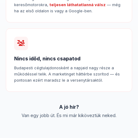
keresőmotorokra,
teljesen láthatatlanná válsz
— még
ha az első oldalon is vagy a Google-ben.
Nincs időd, nincs csapatod
Budapesti cégtulajdonosként a napjaid nagy része a
működéssel telik. A marketinget háttérbe szorítod — és
pontosan ezért maradsz le a versenytársaktól.
A jó hír?
Van egy jobb út. És mi már kiköveztük neked.