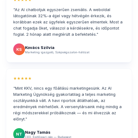
"Az AI chatbotjuk egyszerűen zseniális. A weboldal
látogatóinak 32%-a éjjel vagy hétvégén érkezik, és
korábban ezek az ügyfelek egyszerűen elmentek. Most a
chat fogadja őket, válaszol a kérdéseikre, és időpontot
foglal. 2 hónap alatt megtérült a befektetés."
Kovács Szilvia
KS
Marketing igazgató, Szépségszalon-hálózat
★★★★★
"Mint KKV, nincs egy főállású marketingesünk. Az AI
Marketing Ügynökség gyakorlatilag a teljes marketing
osztályunkká vált. A havi riportok átláthatóak, az
eredmények mérhetőek. A versenytársaink még mindig a
régi módszerekkel próbálkoznak — és mi élvezzük az
előnyt."
Nagy Tamás
NT
CEO, Építőipari cég — Budapest