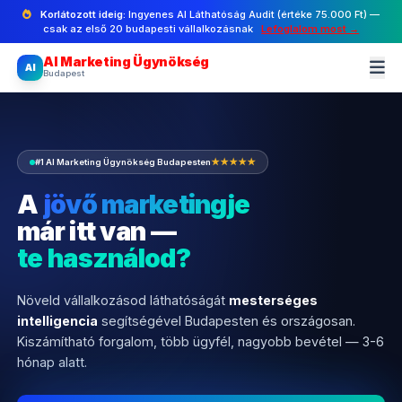
Korlátozott ideig:
Ingyenes AI Láthatóság Audit (értéke 75.000 Ft) —
csak az első 20 budapesti vállalkozásnak
Lefoglalom most →
AI Marketing Ügynökség
AI
Budapest
#1 AI Marketing Ügynökség Budapesten
★★★★★
A
jövő marketingje
már itt van —
te használod?
Növeld vállalkozásod láthatóságát
mesterséges
intelligencia
segítségével Budapesten és országosan.
Kiszámítható forgalom, több ügyfél, nagyobb bevétel — 3-6
hónap alatt.