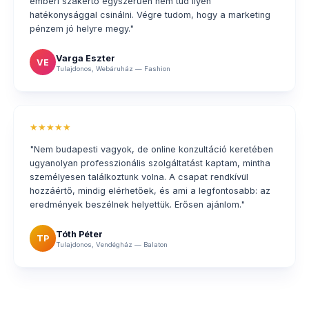
emberi szakértő egyszerűen nem tud ilyen
hatékonysággal csinálni. Végre tudom, hogy a marketing
pénzem jó helyre megy."
Varga Eszter
VE
Tulajdonos, Webáruház — Fashion
★★★★★
"Nem budapesti vagyok, de online konzultáció keretében
ugyanolyan professzionális szolgáltatást kaptam, mintha
személyesen találkoztunk volna. A csapat rendkívül
hozzáértő, mindig elérhetőek, és ami a legfontosabb: az
eredmények beszélnek helyettük. Erősen ajánlom."
Tóth Péter
TP
Tulajdonos, Vendégház — Balaton