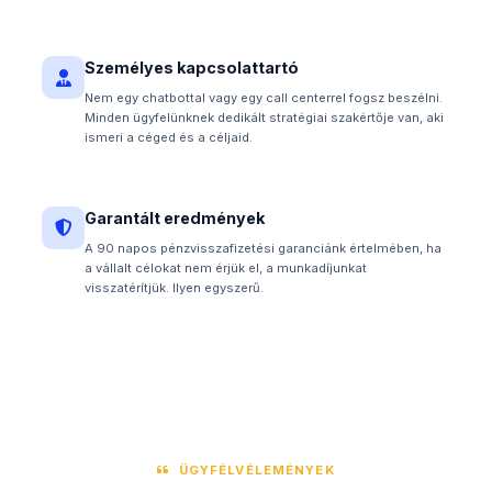
Személyes kapcsolattartó
Nem egy chatbottal vagy egy call centerrel fogsz beszélni.
Minden ügyfelünknek dedikált stratégiai szakértője van, aki
ismeri a céged és a céljaid.
Garantált eredmények
A 90 napos pénzvisszafizetési garanciánk értelmében, ha
a vállalt célokat nem érjük el, a munkadíjunkat
visszatérítjük. Ilyen egyszerű.
ÜGYFÉLVÉLEMÉNYEK