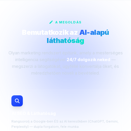
A MEGOLDÁS
Bemutatkozik az
AI-alapú
láthatóság
Olyan marketing rendszert építünk, amely a mesterséges
intelligencia segítségével
24/7 dolgozik neked
—
megszerzi a látogatókat, ügyféllé konvertálja őket, és
méredzhetően növeli a bevételed.
AI SEO & Láthatóság
Rangsorolj a Google-ben ÉS az AI keresőkben (ChatGPT, Gemini,
Perplexity) — dupla forgalom, fele munka.