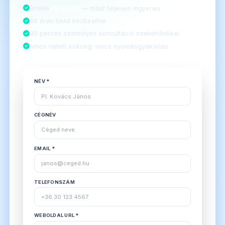
Értéke
75.000 Ft
— most teljesen ingyenes
48 órán belül kézbesítve
30 perces személyes konzultáció szakértőnkkel
Nincs rejtett költség, nincs nyomásgyakorlás
NÉV *
CÉGNÉV
EMAIL *
TELEFONSZÁM
WEBOLDAL URL *