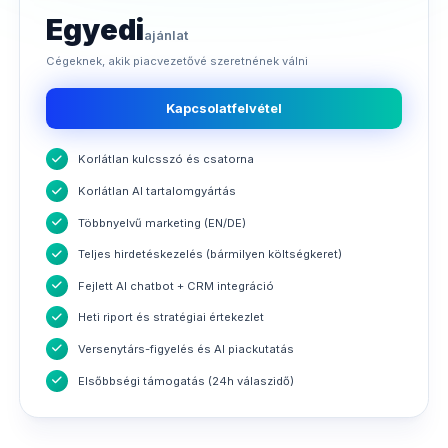
Egyedi
ajánlat
Cégeknek, akik piacvezetővé szeretnének válni
Kapcsolatfelvétel
Korlátlan kulcsszó és csatorna
Korlátlan AI tartalomgyártás
Többnyelvű marketing (EN/DE)
Teljes hirdetéskezelés (bármilyen költségkeret)
Fejlett AI chatbot + CRM integráció
Heti riport és stratégiai értekezlet
Versenytárs-figyelés és AI piackutatás
Elsőbbségi támogatás (24h válaszidő)