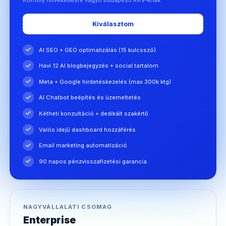
Kiválasztom
AI SEO + GEO optimalizálás (15 kulcsszó)
Havi 12 AI blogbejegyzés + social tartalom
Meta + Google hirdetéskezelés (max 300k ktg)
AI Chatbot beépítés és üzemeltetés
Kétheti konzultáció + dedikált szakértő
Valós idejű dashboard hozzáférés
Email marketing automatizáció
90 napos pénzvisszafizetési garancia
NAGYVÁLLALATI CSOMAG
Enterprise