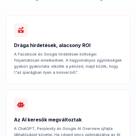
Drága hirdetések, alacsony ROI
A Facebook és Google hirdetések költségei
folyamatosan emelkednek. A hagyományos ügynökségek
gyakori gyakorlata: elköltik a pénzed, majd közlik, hogy
\"az iparágban ilyen a konverzió\".
Az AI keresők megváltoztak
A ChatGPT, Perplexity és Google AI Overview újfajta
láthatóságot követel. Ha céged nincs optimalizálva az AI