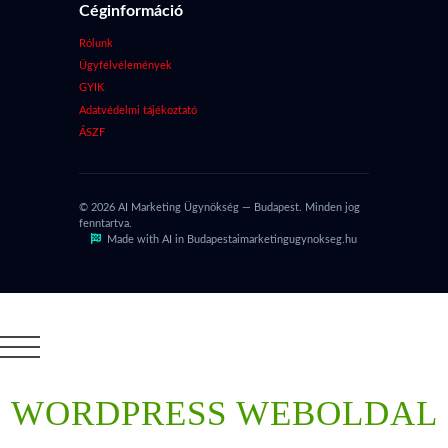
Céginformáció
Rólunk
Ügyfélvélemények
GYIK
Adatvédelmi tájékoztató
ÁSZF
© 2026 AI Marketing Ügynökség — Budapest. Minden jog
fenntartva.
Made with AI in Budapest
aimarketingugynokseg.hu
WORDPRESS WEBOLDAL