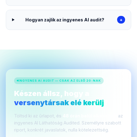
Hogyan zajlik az ingyenes AI audit?
+
INGYENES AI AUDIT — CSAK AZ ELSŐ 20-NAK
Készen állsz, hogy a
versenytársak elé kerülj
?
Töltsd ki az űrlapot, és
48 órán belül elkészítjük
az
ingyenes AI Láthatóság Audited. Személyre szabott
riport, konkrét javaslatok, nulla kötelezettség.