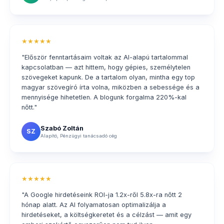
★★★★★
"Először fenntartásaim voltak az AI-alapú tartalommal
kapcsolatban — azt hittem, hogy gépies, személytelen
szövegeket kapunk. De a tartalom olyan, mintha egy top
magyar szövegíró írta volna, miközben a sebessége és a
mennyisége hihetetlen. A blogunk forgalma 220%-kal
nőtt."
Szabó Zoltán
SZ
Alapító, Pénzügyi tanácsadó cég
★★★★★
"A Google hirdetéseink ROI-ja 1.2x-ről 5.8x-ra nőtt 2
hónap alatt. Az AI folyamatosan optimalizálja a
hirdetéseket, a költségkeretet és a célzást — amit egy