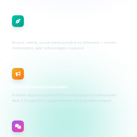
AI Tartalomgyártás
Blogok, videók, social média posztok és hírlevelek — emberi
minőségben, gépi sebességgel, magyarul.
AI Hirdetésoptimalizálás
Prediktív algoritmusaink 24/7 finomhangolják a hirdetéseidet.
Akár 3-5x jobb ROI a hagyományos módszerekhez képest.