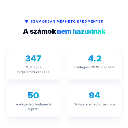
SZÁMOKBAN MÉRHETŐ EREDMÉNYEK
A számok
nem hazudnak
347
4.2
% átlagos
x átlagos ROI 90 nap után
forgalomnövekedés
50
94
+ elégedett budapesti
% ügyfél-megtartási ráta
ügyfél