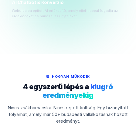
AI Chatbot & Konverzió
Weboldalba épített AI értékesítő, amely éjjel-nappal fogadja az
érdeklődőket és minősíti az ügyfeleket.
HOGYAN MŰKÖDIK
4 egyszerű lépés a
kiugró
eredményekig
Nincs zsákbamacska. Nincs rejtett költség. Egy bizonyított
folyamat, amely már 50+ budapesti vállalkozásnak hozott
eredményt.