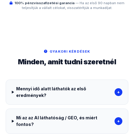
100% pénzvisszafizetési garancia
— Ha az első 90 napban nem
teljesítjük a vállalt célokat, visszatérítjük a munkadíjat.
GYAKORI KÉRDÉSEK
Minden, amit tudni szeretnél
Mennyi idő alatt láthatók az első
+
eredmények?
Mi az az AI láthatóság / GEO, és miért
+
fontos?