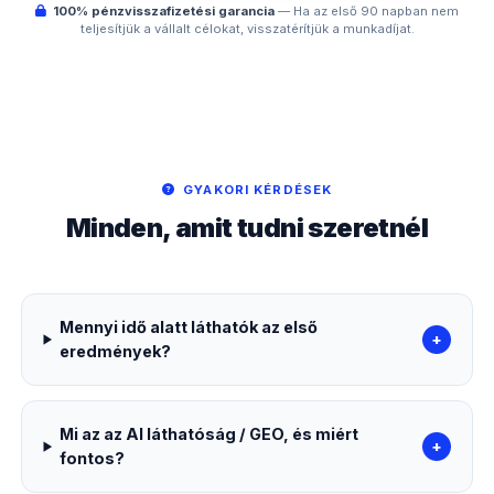
100% pénzvisszafizetési garancia
— Ha az első 90 napban nem
teljesítjük a vállalt célokat, visszatérítjük a munkadíjat.
GYAKORI KÉRDÉSEK
Minden, amit tudni szeretnél
Mennyi idő alatt láthatók az első
+
eredmények?
Mi az az AI láthatóság / GEO, és miért
+
fontos?