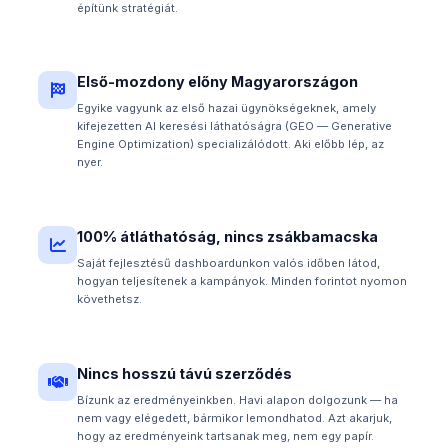
építünk stratégiát.
Első-mozdony előny Magyarországon
Egyike vagyunk az első hazai ügynökségeknek, amely
kifejezetten AI keresési láthatóságra (GEO — Generative
Engine Optimization) specializálódott. Aki előbb lép, az
nyer.
100% átláthatóság, nincs zsákbamacska
Saját fejlesztésű dashboardunkon valós időben látod,
hogyan teljesítenek a kampányok. Minden forintot nyomon
követhetsz.
Nincs hosszú távú szerződés
Bízunk az eredményeinkben. Havi alapon dolgozunk — ha
nem vagy elégedett, bármikor lemondhatod. Azt akarjuk,
hogy az eredményeink tartsanak meg, nem egy papír.