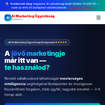
Korlátozott ideig:
Ingyenes AI Láthatóság Audit (értéke 75.000 Ft) —
csak az első 20 budapesti vállalkozásnak
Lefoglalom most →
AI Marketing Ügynökség
AI
Budapest
#1 AI Marketing Ügynökség Budapesten
★★★★★
A
jövő marketingje
már itt van —
te használod?
Növeld vállalkozásod láthatóságát
mesterséges
intelligencia
segítségével Budapesten és országosan.
Kiszámítható forgalom, több ügyfél, nagyobb bevétel — 3-6
hónap alatt.