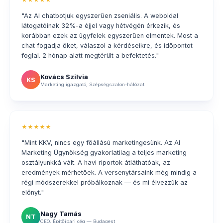
"Az AI chatbotjuk egyszerűen zseniális. A weboldal
látogatóinak 32%-a éjjel vagy hétvégén érkezik, és
korábban ezek az ügyfelek egyszerűen elmentek. Most a
chat fogadja őket, válaszol a kérdéseikre, és időpontot
foglal. 2 hónap alatt megtérült a befektetés."
Kovács Szilvia
KS
Marketing igazgató, Szépségszalon-hálózat
★★★★★
"Mint KKV, nincs egy főállású marketingesünk. Az AI
Marketing Ügynökség gyakorlatilag a teljes marketing
osztályunkká vált. A havi riportok átláthatóak, az
eredmények mérhetőek. A versenytársaink még mindig a
régi módszerekkel próbálkoznak — és mi élvezzük az
előnyt."
Nagy Tamás
NT
CEO, Építőipari cég — Budapest