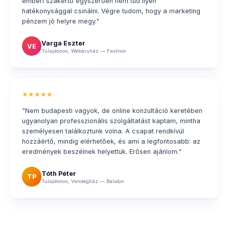
emberi szakértő egyszerűen nem tud ilyen
hatékonysággal csinálni. Végre tudom, hogy a marketing
pénzem jó helyre megy."
Varga Eszter
VE
Tulajdonos, Webáruház — Fashion
★★★★★
"Nem budapesti vagyok, de online konzultáció keretében
ugyanolyan professzionális szolgáltatást kaptam, mintha
személyesen találkoztunk volna. A csapat rendkívül
hozzáértő, mindig elérhetőek, és ami a legfontosabb: az
eredmények beszélnek helyettük. Erősen ajánlom."
Tóth Péter
TP
Tulajdonos, Vendégház — Balaton