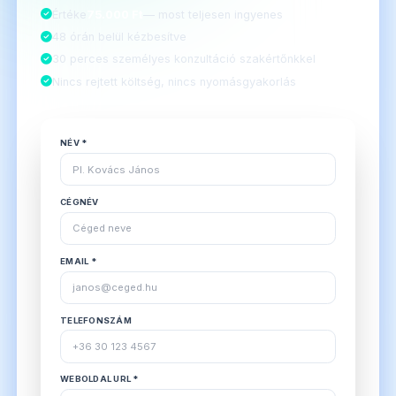
Értéke
75.000 Ft
— most teljesen ingyenes
48 órán belül kézbesítve
30 perces személyes konzultáció szakértőnkkel
Nincs rejtett költség, nincs nyomásgyakorlás
NÉV *
CÉGNÉV
EMAIL *
TELEFONSZÁM
WEBOLDAL URL *