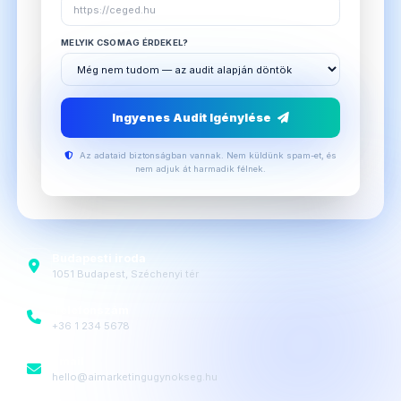
MELYIK CSOMAG ÉRDEKEL?
Ingyenes Audit Igénylése
Az adataid biztonságban vannak. Nem küldünk spam-et, és
nem adjuk át harmadik félnek.
Budapesti iroda
1051 Budapest, Széchenyi tér
Telefonszám
+36 1 234 5678
Email
hello@aimarketingugynokseg.hu