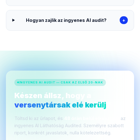
Hogyan zajlik az ingyenes AI audit?
+
INGYENES AI AUDIT — CSAK AZ ELSŐ 20-NAK
Készen állsz, hogy a
versenytársak elé kerülj
?
Töltsd ki az űrlapot, és
48 órán belül elkészítjük
az
ingyenes AI Láthatóság Audited. Személyre szabott
riport, konkrét javaslatok, nulla kötelezettség.