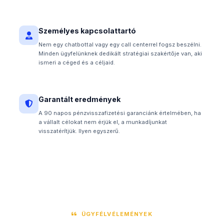
Személyes kapcsolattartó
Nem egy chatbottal vagy egy call centerrel fogsz beszélni.
Minden ügyfelünknek dedikált stratégiai szakértője van, aki
ismeri a céged és a céljaid.
Garantált eredmények
A 90 napos pénzvisszafizetési garanciánk értelmében, ha
a vállalt célokat nem érjük el, a munkadíjunkat
visszatérítjük. Ilyen egyszerű.
ÜGYFÉLVÉLEMÉNYEK