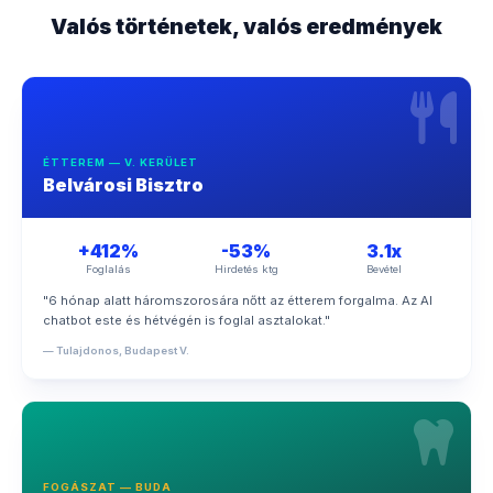
Valós történetek, valós eredmények
ÉTTEREM — V. KERÜLET
Belvárosi Bisztro
+412%
-53%
3.1x
Foglalás
Hirdetés ktg
Bevétel
"6 hónap alatt háromszorosára nőtt az étterem forgalma. Az AI
chatbot este és hétvégén is foglal asztalokat."
— Tulajdonos, Budapest V.
FOGÁSZAT — BUDA