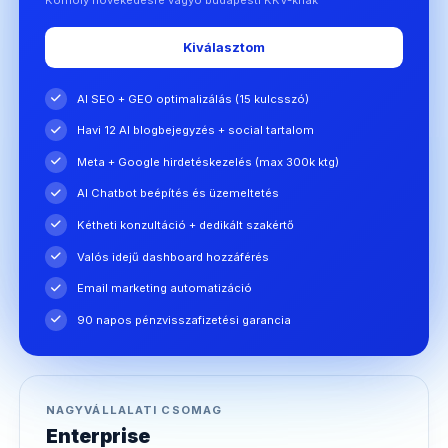
Kiválasztom
AI SEO + GEO optimalizálás (15 kulcsszó)
Havi 12 AI blogbejegyzés + social tartalom
Meta + Google hirdetéskezelés (max 300k ktg)
AI Chatbot beépítés és üzemeltetés
Kétheti konzultáció + dedikált szakértő
Valós idejű dashboard hozzáférés
Email marketing automatizáció
90 napos pénzvisszafizetési garancia
NAGYVÁLLALATI CSOMAG
Enterprise