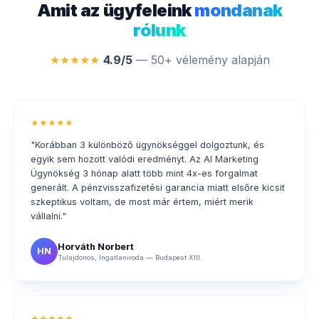
Amit az ügyfeleink
mondanak
rólunk
★★★★★
4.9/5
— 50+ vélemény alapján
★★★★★
"Korábban 3 különböző ügynökséggel dolgoztunk, és
egyik sem hozott valódi eredményt. Az AI Marketing
Ügynökség 3 hónap alatt több mint 4x-es forgalmat
generált. A pénzvisszafizetési garancia miatt elsőre kicsit
szkeptikus voltam, de most már értem, miért merik
vállalni."
Horváth Norbert
HN
Tulajdonos, Ingatlaniroda — Budapest XIII.
★★★★★