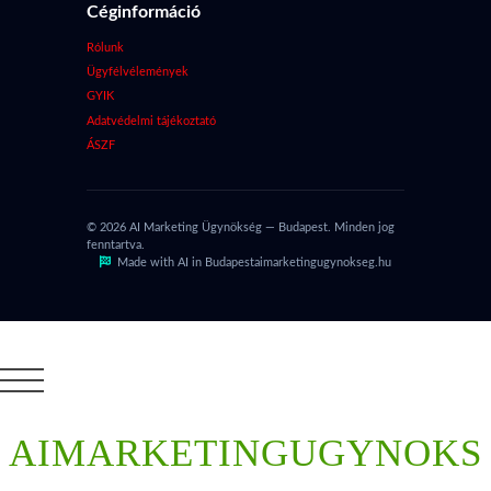
Céginformáció
Rólunk
Ügyfélvélemények
GYIK
Adatvédelmi tájékoztató
ÁSZF
© 2026 AI Marketing Ügynökség — Budapest. Minden jog
fenntartva.
Made with AI in Budapest
aimarketingugynokseg.hu
AIMARKETINGUGYNOKS