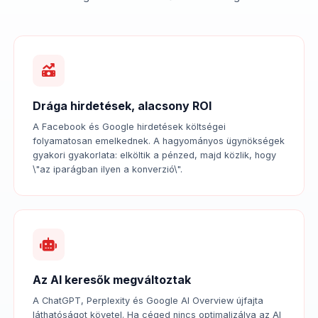
Drága hirdetések, alacsony ROI
A Facebook és Google hirdetések költségei
folyamatosan emelkednek. A hagyományos ügynökségek
gyakori gyakorlata: elköltik a pénzed, majd közlik, hogy
\"az iparágban ilyen a konverzió\".
Az AI keresők megváltoztak
A ChatGPT, Perplexity és Google AI Overview újfajta
láthatóságot követel. Ha céged nincs optimalizálva az AI