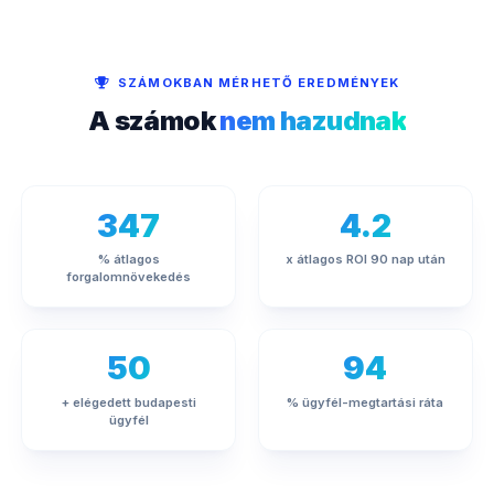
SZÁMOKBAN MÉRHETŐ EREDMÉNYEK
A számok
nem hazudnak
347
4.2
% átlagos
x átlagos ROI 90 nap után
forgalomnövekedés
50
94
+ elégedett budapesti
% ügyfél-megtartási ráta
ügyfél