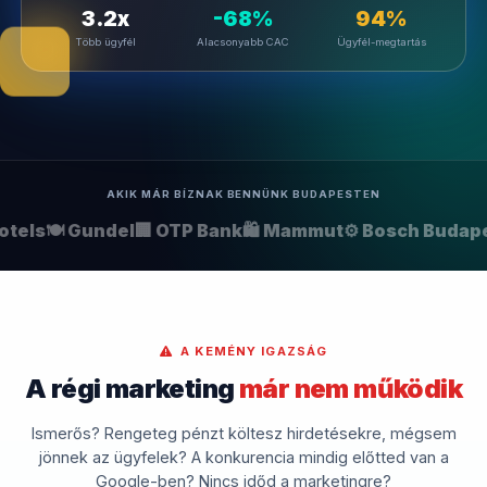
3.2x
-68%
94%
Több ügyfél
Alacsonyabb CAC
Ügyfél-megtartás
AKIK MÁR BÍZNAK BENNÜNK BUDAPESTEN
tels
🍽️ Gundel
🏢 OTP Bank
🛍️ Mammut
⚙️ Bosch Budape
A KEMÉNY IGAZSÁG
A régi marketing
már nem működik
Ismerős? Rengeteg pénzt költesz hirdetésekre, mégsem
jönnek az ügyfelek? A konkurencia mindig előtted van a
Google-ben? Nincs időd a marketingre?