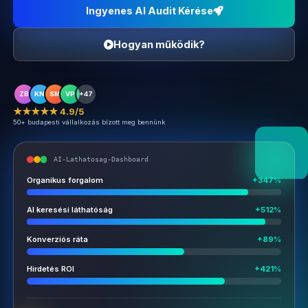
Ingyenes AI Audit Kérése
Hogyan működik?
ZB
KN
SM
VP
+47
★★★★★ 4.9/5
50+ budapesti vállalkozás bízott meg bennünk
AI-Lathatosag-Dashboard
Organikus forgalom
+347%
AI keresési láthatóság
+512%
Konverziós ráta
+89%
Hirdetés ROI
+421%