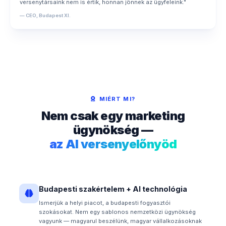
versenytársaink nem is értik, honnan jönnek az ügyfeleink."
— CEO, Budapest XI.
MIÉRT MI?
Nem csak egy marketing
ügynökség —
az AI versenyelőnyöd
Budapesti szakértelem + AI technológia
Ismerjük a helyi piacot, a budapesti fogyasztói
szokásokat. Nem egy sablonos nemzetközi ügynökség
vagyunk — magyarul beszélünk, magyar vállalkozásoknak