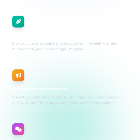
AI Tartalomgyártás
Blogok, videók, social média posztok és hírlevelek — emberi
minőségben, gépi sebességgel, magyarul.
AI Hirdetésoptimalizálás
Prediktív algoritmusaink 24/7 finomhangolják a hirdetéseidet.
Akár 3-5x jobb ROI a hagyományos módszerekhez képest.