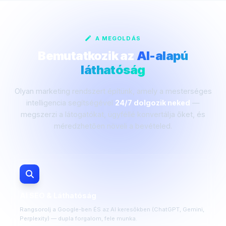
A MEGOLDÁS
Bemutatkozik az
AI-alapú
láthatóság
Olyan marketing rendszert építünk, amely a mesterséges
intelligencia segítségével
24/7 dolgozik neked
—
megszerzi a látogatókat, ügyféllé konvertálja őket, és
méredzhetően növeli a bevételed.
AI SEO & Láthatóság
Rangsorolj a Google-ben ÉS az AI keresőkben (ChatGPT, Gemini,
Perplexity) — dupla forgalom, fele munka.