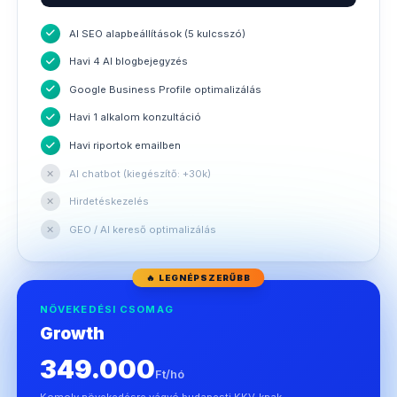
AI SEO alapbeállítások (5 kulcsszó)
Havi 4 AI blogbejegyzés
Google Business Profile optimalizálás
Havi 1 alkalom konzultáció
Havi riportok emailben
✕
AI chatbot (kiegészítő: +30k)
✕
Hirdetéskezelés
✕
GEO / AI kereső optimalizálás
🔥 LEGNÉPSZERŰBB
NÖVEKEDÉSI CSOMAG
Growth
349.000
Ft/hó
Komoly növekedésre vágyó budapesti KKV-knak