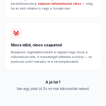
keresőmotorokra,
teljesen láthatatlanná válsz
— még
ha az első oldalon is vagy a Google-ben.
Nincs időd, nincs csapatod
Budapesti cégtulajdonosként a napjaid nagy része a
működéssel telik. A marketinget háttérbe szorítod — és
pontosan ezért maradsz le a versenytársaktól.
A jó hír?
Van egy jobb út. És mi már kiköveztük neked.