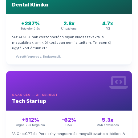
Dental Klinika
+287%
2.8x
4.7x
Betelefonálás
Új páciens
ROI
"Az AI SEO-nak köszönhetően olyan kulcsszavakra is
megtalálnak, amikről korábban nem is tudtam. Teljesen új
ügyfélkört értünk el."
— Vezető fogorvos, Budapest II.
SAAS CÉG — XI. KERÜLET
Tech Startup
+512%
-62%
5.3x
Organikus forgalom
CAC
MRR növekedés
"A ChatGPT és Perplexity rangsorolás megváltoztatta a játékot. A