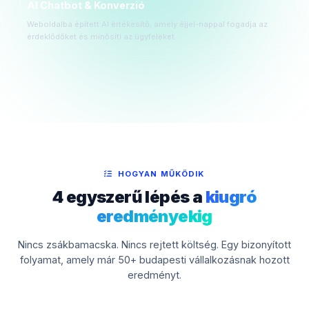
AI Chatbot & Konverzió
Weboldalba épített AI értékesítő, amely éjjel-nappal fogadja az
érdeklődőket és minősíti az ügyfeleket.
HOGYAN MŰKÖDIK
4 egyszerű lépés a
kiugró
eredményekig
Nincs zsákbamacska. Nincs rejtett költség. Egy bizonyított
folyamat, amely már 50+ budapesti vállalkozásnak hozott
eredményt.