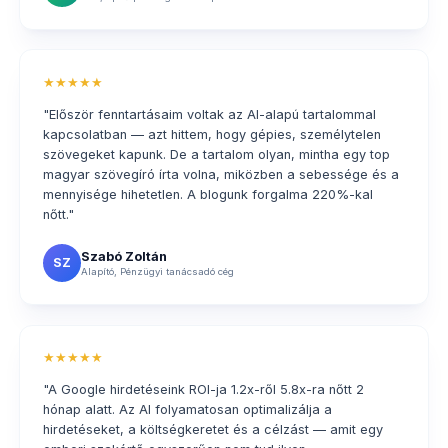
★★★★★
"Először fenntartásaim voltak az AI-alapú tartalommal
kapcsolatban — azt hittem, hogy gépies, személytelen
szövegeket kapunk. De a tartalom olyan, mintha egy top
magyar szövegíró írta volna, miközben a sebessége és a
mennyisége hihetetlen. A blogunk forgalma 220%-kal
nőtt."
Szabó Zoltán
SZ
Alapító, Pénzügyi tanácsadó cég
★★★★★
"A Google hirdetéseink ROI-ja 1.2x-ről 5.8x-ra nőtt 2
hónap alatt. Az AI folyamatosan optimalizálja a
hirdetéseket, a költségkeretet és a célzást — amit egy