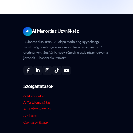
AI Marketing Ügynökség
AI
Budapest első számú AI-alapú marketing ügynöksége.
Mesterséges intelligencia, emberi kreativitás, mérhető
eredmények. Segítünk, hogy céged ne csak része legyen a
jövőnek — hanem alakítsa azt.
Szolgáltatások
AI SEO & GEO
AI Tartalomgyártás
AI Hirdetéskezelés
AI Chatbot
Csomagok & árak