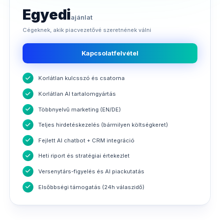
Egyedi
ajánlat
Cégeknek, akik piacvezetővé szeretnének válni
Kapcsolatfelvétel
Korlátlan kulcsszó és csatorna
Korlátlan AI tartalomgyártás
Többnyelvű marketing (EN/DE)
Teljes hirdetéskezelés (bármilyen költségkeret)
Fejlett AI chatbot + CRM integráció
Heti riport és stratégiai értekezlet
Versenytárs-figyelés és AI piackutatás
Elsőbbségi támogatás (24h válaszidő)